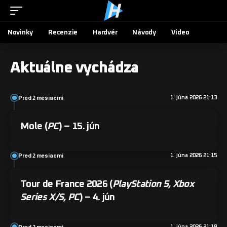
Novinky
Recenzie
Hardvér
Návody
Video
Aktuálne vychádza
Pred 2 mesiacmi
1. júna 2026 21:13
Mole
(
PC
) – 15. jún
Pred 2 mesiacmi
1. júna 2026 21:15
Tour de France 2026
(
PlayStation 5, Xbox
Series X/S, PC
) – 4. jún
Pred 2 mesiacmi
1. júna 2026 21:18