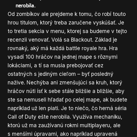
nerobila.
Od zombíkov ale prejdeme k tomu, čo robí touto
hrou titulom, ktorý treba zaručene vyskúšať. Je
to tretia sekcia v menu, ktorej sa budeme v tejto
recenzii venovať. Volá sa Blackout. Základ je
rovnaký, aký má každá battle royale hra. Hra
vysadí 100 hráčov na jednej mape s rôznymi
lokáciami, a tí sa musia prebojovať cez
ostatných s jediným cieľom – byť posledný
nažive. Nechýba ani zmenšujúci sa kruh, ktorý
hráčov núti ísť k sebe stále bližšie a bližšie, aby
ste sa nemuseli hľadať po celej mape, ak budete
napríklad už len piati. Je to niečo, čo herná séria
Call of Duty ešte nerobila. Využíva mechaniku,
ktorú už ma zaužívanú rokmi multiplayeru, ale
s menšími úpravami, ako napríklad upravená