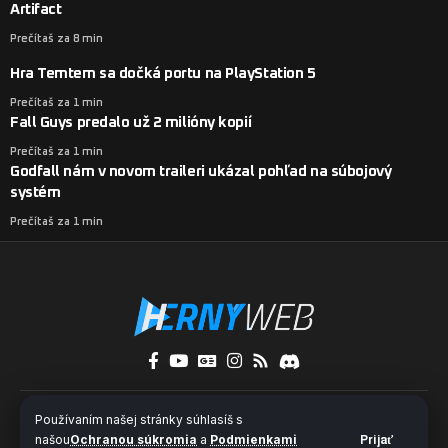
Artifact
Prečítaš za 8 min
Hra Temtem sa dočká portu na PlayStation 5
Prečítaš za 1 min
Fall Guys predalo už 2 milióny kopií
Prečítaš za 1 min
Godfall nám v novom traileri ukázal pohľad na súbojový
systém
Prečítaš za 1 min
O nás
Kontakty
Pridaj sa k nám
Používaním našej stránky súhlasíš s
Ochrana súkromia a súbory cookies
našou
Ochranou súkromia
a
Podmienkami
Prijať