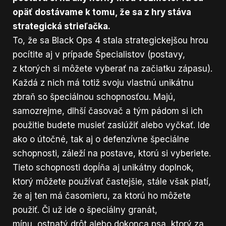
opäť dostávame k tomu, že sa z hry stáva
strategická strieľačka.
To, že sa Black Ops 4 stala strategickejšou hrou
pocítite aj v prípade Špecialistov (postavy,
z ktorých si môžete vyberať na začiatku zápasu).
Každá z nich má totiž svoju vlastnú unikátnu
zbraň so špeciálnou schopnosťou. Majú,
samozrejme, dlhší časovač a tým pádom si ich
použitie budete musieť zaslúžiť alebo vyčkať. Ide
ako o útočné, tak aj o defenzívne špeciálne
schopnosti, záleží na postave, ktorú si vyberiete.
Tieto schopnosti dopĺňa aj unikátny doplnok,
ktorý môžete používať častejšie, stále však platí,
že aj ten má časomieru, za ktorú ho môžete
použiť. Či už ide o špeciálny granát,
mínu, ostnatý drôt alebo dokonca psa, ktorý za