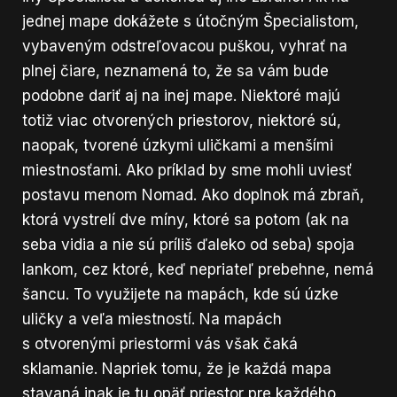
jednej mape dokážete s útočným Špecialistom,
vybaveným odstreľovacou puškou, vyhrať na
plnej čiare, neznamená to, že sa vám bude
podobne dariť aj na inej mape. Niektoré majú
totiž viac otvorených priestorov, niektoré sú,
naopak, tvorené úzkymi uličkami a menšími
miestnosťami. Ako príklad by sme mohli uviesť
postavu menom Nomad. Ako doplnok má zbraň,
ktorá vystrelí dve míny, ktoré sa potom (ak na
seba vidia a nie sú príliš ďaleko od seba) spoja
lankom, cez ktoré, keď nepriateľ prebehne, nemá
šancu. To využijete na mapách, kde sú úzke
uličky a veľa miestností. Na mapách
s otvorenými priestormi vás však čaká
sklamanie. Napriek tomu, že je každá mapa
stavaná inak je tu opäť priestor pre každého,