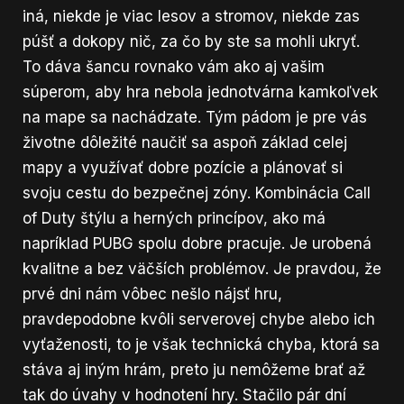
iná, niekde je viac lesov a stromov, niekde zas
púšť a dokopy nič, za čo by ste sa mohli ukryť.
To dáva šancu rovnako vám ako aj vašim
súperom, aby hra nebola jednotvárna kamkoľvek
na mape sa nachádzate. Tým pádom je pre vás
životne dôležité naučiť sa aspoň základ celej
mapy a využívať dobre pozície a plánovať si
svoju cestu do bezpečnej zóny. Kombinácia Call
of Duty štýlu a herných princípov, ako má
napríklad PUBG spolu dobre pracuje. Je urobená
kvalitne a bez väčších problémov. Je pravdou, že
prvé dni nám vôbec nešlo nájsť hru,
pravdepodobne kvôli serverovej chybe alebo ich
vyťaženosti, to je však technická chyba, ktorá sa
stáva aj iným hrám, preto ju nemôžeme brať až
tak do úvahy v hodnotení hry. Stačilo pár dní