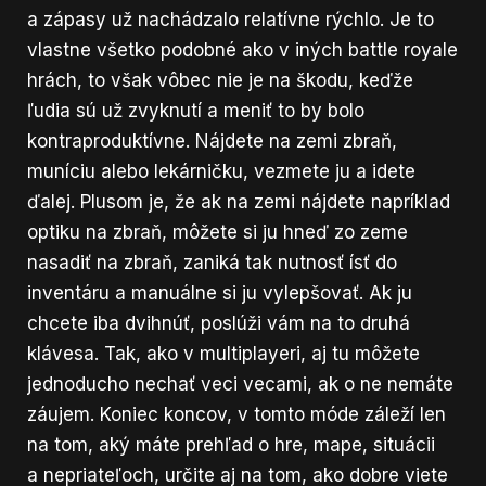
a zápasy už nachádzalo relatívne rýchlo. Je to
vlastne všetko podobné ako v iných battle royale
hrách, to však vôbec nie je na škodu, keďže
ľudia sú už zvyknutí a meniť to by bolo
kontraproduktívne. Nájdete na zemi zbraň,
muníciu alebo lekárničku, vezmete ju a idete
ďalej. Plusom je, že ak na zemi nájdete napríklad
optiku na zbraň, môžete si ju hneď zo zeme
nasadiť na zbraň, zaniká tak nutnosť ísť do
inventáru a manuálne si ju vylepšovať. Ak ju
chcete iba dvihnúť, poslúži vám na to druhá
klávesa. Tak, ako v multiplayeri, aj tu môžete
jednoducho nechať veci vecami, ak o ne nemáte
záujem. Koniec koncov, v tomto móde záleží len
na tom, aký máte prehľad o hre, mape, situácii
a nepriateľoch, určite aj na tom, ako dobre viete