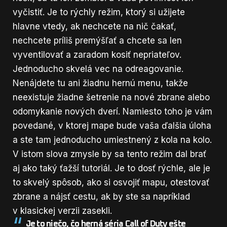
vyčistiť. Je to rýchly režim, ktorý si užijete
hlavne vtedy, ak nechcete na nič čakať,
nechcete príliš premýšľať a chcete sa len
vyventilovať a zaradom kosiť nepriateľov.
Jednoducho skvelá vec na odreagovanie.
Nenájdete tu ani žiadnu hernú menu, takže
neexistuje žiadne šetrenie na nové zbrane alebo
odomykanie nových dverí. Namiesto toho je vám
povedané, v ktorej mape bude vaša ďalšia úloha
a ste tam jednoducho umiestnený z kola na kolo.
V istom slova zmysle by sa tento režim dal brať
aj ako taký ťažší tutoriál. Je to dosť rýchle, ale je
to skvelý spôsob, ako si osvojiť mapu, otestovať
zbrane a nájsť cestu, ak by ste sa napríklad
v klasickej verzii zasekli.
Je to niečo, čo herná séria Call of Duty ešte