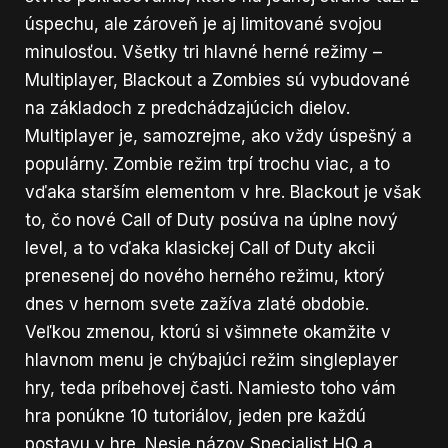
úspechu, ale zároveň je aj limitované svojou
minulosťou. Všetky tri hlavné herné režimy –
Multiplayer, Blackout a Zombies sú vybudované
na základoch z predchádzajúcich dielov.
Multiplayer je, samozrejme, ako vždy úspešný a
populárny. Zombie režim trpí trochu viac, a to
vďaka starším elementom v hre. Blackout je však
to, čo nové Call of Duty posúva na úplne nový
level, a to vďaka klasickej Call of Duty akcii
prenesenej do nového herného režimu, ktorý
dnes v hernom svete zažíva zlaté obdobie.
Veľkou zmenou, ktorú si všimnete okamžite v
hlavnom menu je chýbajúci režim singleplayer
hry, teda príbehovej časti. Namiesto toho vám
hra ponúkne 10 tutoriálov, jeden pre každú
postavu v hre. Nesie názov Specialist HQ a