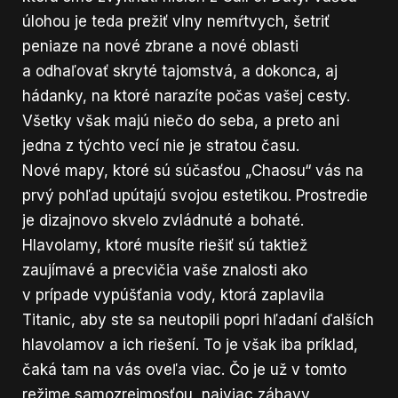
úlohou je teda prežiť vlny nemŕtvych, šetriť
peniaze na nové zbrane a nové oblasti
a odhaľovať skryté tajomstvá, a dokonca, aj
hádanky, na ktoré narazíte počas vašej cesty.
Všetky však majú niečo do seba, a preto ani
jedna z týchto vecí nie je stratou času.
Nové mapy, ktoré sú súčasťou „Chaosu“ vás na
prvý pohľad upútajú svojou estetikou. Prostredie
je dizajnovo skvelo zvládnuté a bohaté.
Hlavolamy, ktoré musíte riešiť sú taktiež
zaujímavé a precvičia vaše znalosti ako
v prípade vypúšťania vody, ktorá zaplavila
Titanic, aby ste sa neutopili popri hľadaní ďalších
hlavolamov a ich riešení. To je však iba príklad,
čaká tam na vás oveľa viac. Čo je už v tomto
režime samozrejmosťou, najviac zábavy