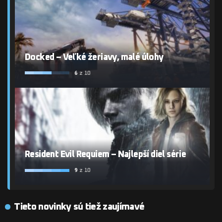
Docked – Veľké žeriavy, malé úlohy
6
z 10
Resident Evil Requiem – Najlepší diel série
9
z 10
Tieto novinky sú tiež zaujímavé