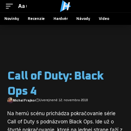
Aa
Novinky
Recenzie
Hardvér
Návody
Video
Call of Duty: Black
Ops 4
Michal Frajkor
Uverejnené 12. novembra 2018
Na hernú scénu prichádza pokračovanie série
Call of Duty s podnázvom Black Ops. Ide už o
štvrté pokračovanie, ktoré na jednej strane ťaží z