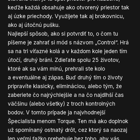
keďže každá obsahuje ako otvorený priestor tak
aj úzke priechody. Využijete tak aj brokovnicu,
ako aj útočnú pušku.
Najlepší spôsob, ako si potvrdiť to, o čom tu
píšeme je zahrať si mód s názvom „Control“. Hrá
sa na tri víťazné kolá a v každom kole jeden tím
útočí, druhý bráni. Zdieľate spolu 25 životov,
ktoré ak sa vám minú, prehrali ste kolo
a eventuálne aj zápas. Buď druhý tím o životy
pripravíte klasicky, elimináciou, alebo tým, že
zaberiete čo najrýchlejšie a na čo najdlhší čas
väčšinu (alebo všetky) z troch kontrolných
bodov. V tomto prípade ja najvhodnejší
Špecialista menom Torque. Ten má ako doplnok
už spomínaný ostnatý drôt, cez ktorý sa naozaj
len veľmi ťažko prebehuje bez toho, aby vás