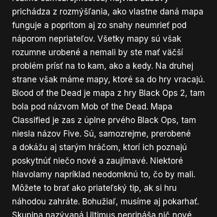
prichádza z rozmýšľania, ako vlastne daná mapa
funguje a popritom aj zo snahy neumrieť pod
náporom nepriateľov. Všetky mapy sú však
rozumne urobené a nemali by ste mať väčší
problém prísť na to kam, ako a kedy. Na druhej
strane však máme mapy, ktoré sa do hry vracajú.
Blood of the Dead je mapa z hry Black Ops 2, tam
bola pod názvom Mob of the Dead. Mapa
Classified je zas z úplne prvého Black Ops, tam
niesla názov Five. Sú, samozrejme, prerobené
a dokážu aj starým hráčom, ktorí ich poznajú
poskytnúť niečo nové a zaujímavé. Niektoré
hlavolamy napríklad neodomknú to, čo by mali.
Môžete to brať ako priateľský tip, ak si hru
náhodou zahráte. Bohužiaľ, musíme aj pokarhať.
Skupina nazývaná Ultimus neprináša nič nové.