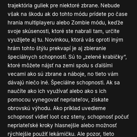
trajektória guliek pre niektoré zbrane. Nebude
však na škodu ak do tohto módu prídete po čase
hrania multiplayeru alebo Zombie módu, keďže
svoje skúsenosti, ktoré ste nabrali tam, určite
využijete aj tu. Novinkou, ktorá vás oproti iným
hrám tohto štýlu prekvapí je aj zbieranie
špeciálnych schopností. Sú to „zelené krabičky“,
ktoré môžete nájsť na zemi spolu s ďalšími
vecami ako sú zbrane a náboje, no tieto vám
dávajú niečo iné. Špeciálne schopnosti. Ak sa
naučíte ako ich využívať alebo ako s ich
pomocou vynegovať nepriateľov, získate
obrovskú výhodu. Ako príklad uvedieme
schopnosť vidieť loot cez steny, schopnosť počuť
nepriateľské kroky hlasnejšie alebo možnosť
rýchlejšie použiť lekárničku. Ale pozor, tieto