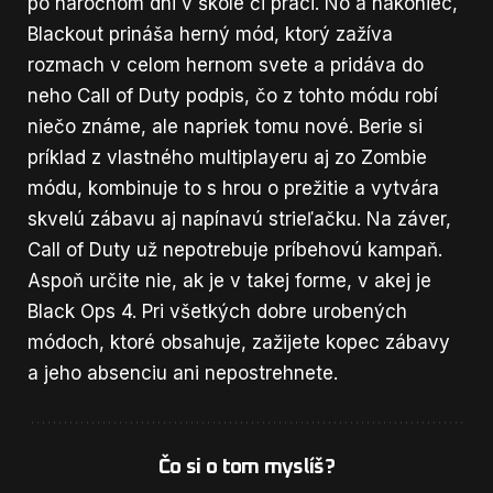
po náročnom dni v škole či práci. No a nakoniec,
Blackout prináša herný mód, ktorý zažíva
rozmach v celom hernom svete a pridáva do
neho Call of Duty podpis, čo z tohto módu robí
niečo známe, ale napriek tomu nové. Berie si
príklad z vlastného multiplayeru aj zo Zombie
módu, kombinuje to s hrou o prežitie a vytvára
skvelú zábavu aj napínavú strieľačku. Na záver,
Call of Duty už nepotrebuje príbehovú kampaň.
Aspoň určite nie, ak je v takej forme, v akej je
Black Ops 4. Pri všetkých dobre urobených
módoch, ktoré obsahuje, zažijete kopec zábavy
a jeho absenciu ani nepostrehnete.
Čo si o tom myslíš?