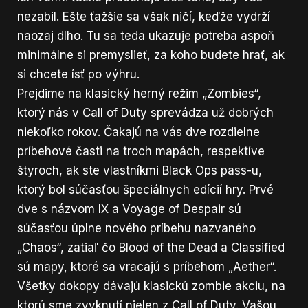
nezabil. Ešte ťažšie sa však ničí, keďže vydrží
naozaj dlho. Tu sa teda ukazuje potreba aspoň
minimálne si premyslieť, za koho budete hrať, ak
si chcete ísť po výhru.
Prejdime na klasický herný režim „Zombies“,
ktorý nás v Call of Duty sprevádza už dobrých
niekoľko rokov. Čakajú na vás dve rozdielne
príbehové časti na troch mapách, respektíve
štyroch, ak ste vlastníkmi Black Ops pass-u,
ktorý bol súčasťou špeciálnych edícií hry. Prvé
dve s názvom IX a Voyage of Despair sú
súčasťou úplne nového príbehu nazvaného
„Chaos“, zatiaľ čo Blood of the Dead a Classified
sú mapy, ktoré sa vracajú s príbehom „Aether“.
Všetky dokopy dávajú klasickú zombie akciu, na
ktorú sme zvyknutí nielen z Call of Duty. Vašou