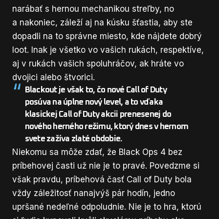
narábať s hernou mechanikou streľby, no
a nakoniec, záleží aj na kúsku šťastia, aby ste
dopadli na to správne miesto, kde nájdete dobrý
loot. Inak je všetko vo vašich rukách, respektíve,
aj v rukách vašich spoluhráčov, ak hráte vo
dvojici alebo štvorici.
Blackout je však to, čo nové Call of Duty
posúva na úplne nový level, a to vďaka
klasickej Call of Duty akcii prenesenej do
nového herného režimu, ktorý dnes v hernom
svete zažíva zlaté obdobie.
Niekomu sa môže zdať, že Black Ops 4 bez
príbehovej časti už nie je to pravé. Povedzme si
však pravdu, príbehová časť Call of Duty bola
vždy záležitosť nanajvýš pár hodín, jedno
upršané nedeľné odpoludnie. Nie je to hra, ktorú