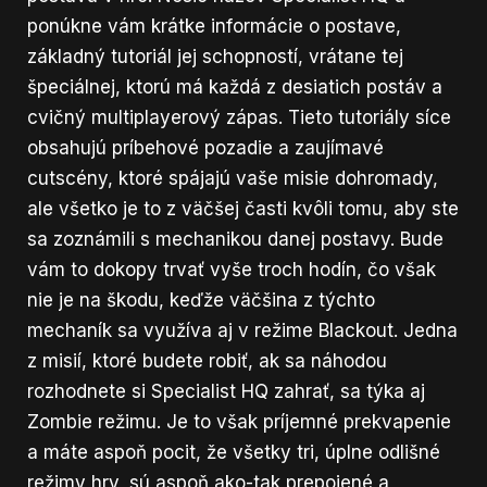
ponúkne vám krátke informácie o postave,
základný tutoriál jej schopností, vrátane tej
špeciálnej, ktorú má každá z desiatich postáv a
cvičný multiplayerový zápas. Tieto tutoriály síce
obsahujú príbehové pozadie a zaujímavé
cutscény, ktoré spájajú vaše misie dohromady,
ale všetko je to z väčšej časti kvôli tomu, aby ste
sa zoznámili s mechanikou danej postavy. Bude
vám to dokopy trvať vyše troch hodín, čo však
nie je na škodu, keďže väčšina z týchto
mechaník sa využíva aj v režime Blackout. Jedna
z misií, ktoré budete robiť, ak sa náhodou
rozhodnete si Specialist HQ zahrať, sa týka aj
Zombie režimu. Je to však príjemné prekvapenie
a máte aspoň pocit, že všetky tri, úplne odlišné
režimy hry, sú aspoň ako-tak prepojené a