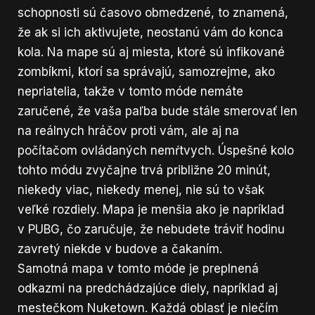
schopnosti sú časovo obmedzené, to znamená,
že ak si ich aktivujete, neostanú vám do konca
kola. Na mape sú aj miesta, ktoré sú infikované
zombíkmi, ktorí sa správajú, samozrejme, ako
nepriatelia, takže v tomto móde nemáte
zaručené, že vaša paľba bude stále smerovať len
na reálnych hráčov proti vám, ale aj na
počítačom ovládaných nemŕtvych. Úspešné kolo
tohto módu zvyčajne trvá približne 20 minút,
niekedy viac, niekedy menej, nie sú to však
veľké rozdiely. Mapa je menšia ako je napríklad
v PUBG, čo zaručuje, že nebudete tráviť hodinu
zavretý niekde v budove a čakaním.
Samotná mapa v tomto móde je preplnená
odkazmi na predchádzajúce diely, napríklad aj
mestečkom Nuketown. Každá oblasť je niečím