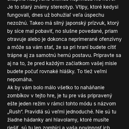
Je to starý známy stereotyp. Vtipy, ktoré kedysi
fungovali, dnes už bohužiaľ veľa úspechu
nezožnú. Takeo má silný japonský prízvuk, ktorý
by síce mal pobaviť, no slušne povedané, priam
otravuje alebo je dokonca neprimerané ofenzívny
a môže sa vám stať, že sa pri hraní budete cítiť
trápne aj za samotnú hernú postavu. Pripravte sa
aj na to, že pred každým začiatkom vašej misie
budete počuť rovnaké hlášky. To tiež veľmi
nepomáha.
Ak by vám bolo málo všetko to naháňanie
zombíkov v tejto hre, je tu pre vás pripravený
ešte jeden režim v rámci tohto módu s názvom
„Rush“. Pravidlá sú veľmi jednoduché. Nie sú tu
žiadne hádanky ani hlavolamy, ktoré musíte
riešiť, sú tu len zombíci a vaša povinnosť ich