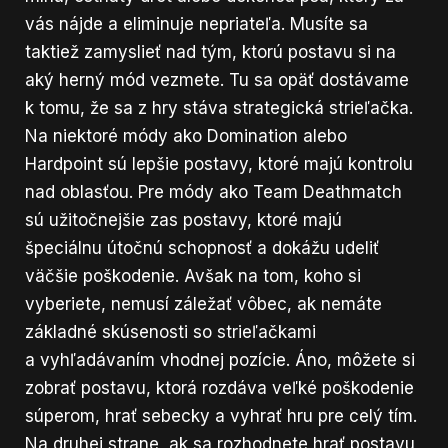
vás nájde a eliminuje nepriateľa. Musíte sa
taktiež zamyslieť nad tým, ktorú postavu si na
aký herný mód vezmete. Tu sa opäť dostávame
k tomu, že sa z hry stáva strategická strieľačka.
Na niektoré módy ako Domination alebo
Hardpoint sú lepšie postavy, ktoré majú kontrolu
nad oblasťou. Pre módy ako Team Deathmatch
sú užitočnejšie zas postavy, ktoré majú
špeciálnu útočnú schopnosť a dokážu udeliť
väčšie poškodenie. Avšak na tom, koho si
vyberiete, nemusí záležať vôbec, ak nemáte
základné skúsenosti so strieľačkami
a vyhľadávaním vhodnej pozície. Áno, môžete si
zobrať postavu, ktorá rozdáva veľké poškodenie
súperom, hrať sebecky a vyhrať hru pre celý tím.
Na druhej strane, ak sa rozhodnete hrať postavu,