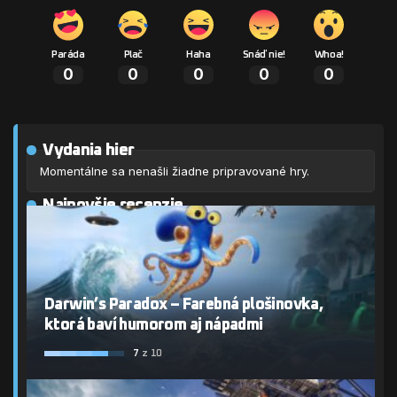
Paráda
Plač
Haha
Snáď nie!
Whoa!
0
0
0
0
0
Vydania hier
Momentálne sa nenašli žiadne pripravované hry.
Najnovšie recenzie
Darwin’s Paradox – Farebná plošinovka,
ktorá baví humorom aj nápadmi
7
z 10