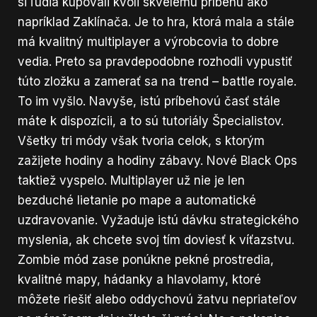
si ľudia kupovali kvôli skvelému príbehu ako
napríklad Zaklínača. Je to hra, ktorá mala a stále
má kvalitný multiplayer a výrobcovia to dobre
vedia. Preto sa pravdepodobne rozhodli vypustiť
túto zložku a zamerať sa na trend – battle royale.
To im vyšlo. Navyše, istú príbehovú časť stále
máte k dispozícii, a to sú tutoriály Špecialistov.
Všetky tri módy však tvoria celok, s ktorým
zažijete hodiny a hodiny zábavy. Nové Black Ops
taktiež vyspelo. Multiplayer už nie je len
bezduché lietanie po mape a automatické
uzdravovanie. Vyžaduje istú dávku strategického
myslenia, ak chcete svoj tím doviesť k víťazstvu.
Zombie mód zase ponúkne pekné prostredia,
kvalitné mapy, hádanky a hlavolamy, ktoré
môžete riešiť alebo oddychovú žatvu nepriateľov