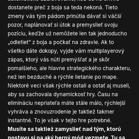
dostanete preč z boja sa teda nekoná. Tieto
zmeny vás tým pádom prinútia dávať si väčší
pozor, naplánovať si útok a premyslieť svoju
pozíciu, keďže už nemôžete len tak jednoducho
„odletieť“ z boja a počkať na zdravie. Ak to
všetko dáte dokopy, vyjde vám multiplayerový
zápas, ktorý vás núti premýšľať a je skôr
pomalšieho, ale hlavne strategického charakteru,
než len bezduché a rýchle lietanie po mape.
Niektoré veci však rýchle ostali a ostať aj museli,
aby sa zachovala dynamickosť hry. Času na
elimináciu nepriateľa máte stále málo, rýchlejší
vyhráva a znovuzrodenie je taktiež takmer
instantné. To je však v tejto hre potrebné.
Musíte sa taktiež zamyslieť nad tým, ktorú
postavu si na aký herný mód vezmete. Tu sa