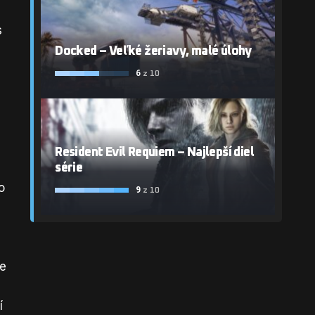
s
a
Docked – Veľké žeriavy, malé úlohy
6
z 10
Resident Evil Requiem – Najlepší diel
série
o
9
z 10
ce
í