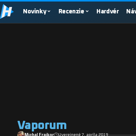
Novinky
Recenzie
Hardvér
Ná
Vaporum
Michal Frajkor
Uverejnené 7. apríla 2019