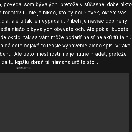
, povedal som bývalých, pretože v súčasnej dobe nikto
 robotov tu nie je nikdo, kto by bol človek, okrem vás.
ľudia, ale tí tak len vypadajú. Príbeh je naviac doplnený
edia niečo o bývalých obyvateľoch. Ale pokiaľ budete
e okolo, tak sa vám môže podariť nájsť nejakú tú tajnú
ich nájdete nejaké to lepšie vybavenie alebo spis, vďaka
behu. Ale tieto miestnosti nie je nutné hľadať, pretože
 za tú lepšiu zbraň tá námaha určite stojí.
- Reklama -