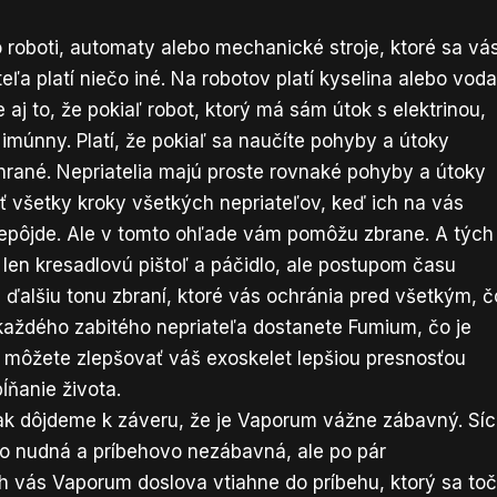
o roboti, automaty alebo mechanické stroje, ktoré sa vá
eľa platí niečo iné. Na robotov platí kyselina alebo vod
e aj to, že pokiaľ robot, ktorý má sám útok s elektrinou,
ej imúnny. Platí, že pokiaľ sa naučíte pohyby a útoky
yhrané. Nepriatelia majú proste rovnaké pohyby a útoky
ť všetky kroky všetkých nepriateľov, keď ich na vás
 nepôjde. Ale v tomto ohľade vám pomôžu zbrane. A tých
len kresadlovú pištoľ a páčidlo, ale postupom času
ďalšiu tonu zbraní, ktoré vás ochránia pred všetkým, č
 každého zabitého nepriateľa dostanete Fumium, čo je
i môžete zlepšovať váš exoskelet lepšiou presnosťou
pĺňanie života.
ak dôjdeme k záveru, že je Vaporum vážne zábavný. Sí
o nudná a príbehovo nezábavná, ale po pár
h vás Vaporum doslova vtiahne do príbehu, ktorý sa toč