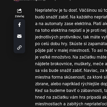
Nepriateľov je tu dosť. Väčšinou sú t
budú snažiť zabiť. Na každého nepriat
Zdieľaj
a na automaty zase elektrina. Platí al
na toho elektrina neplatí a je proti n
jednotlivých protivníkov, tak máte v
po celú dobu hry. Skúste si zapamäta
pôjde päť v malej miestnosti. To asi
je veľké množstvo. Na začiatku máte 
nájdete brokovnice, muškety, meče a 
sa vás bude snažiť zabiť. Naviac, za
miestna forma skúseností, za ktoré s
zbrane, alebo napríklad rýchlejšie do
Keď sa budeme baviť o zábavnosti, t
hneď na začiatku vám hra pripadá ak
miestnostiach a zabitých nepriateľoc