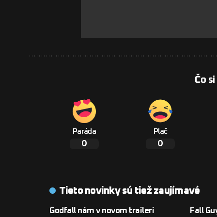
Čo si
Paráda
Plač
0
0
Tieto novinky sú tiež zaujímavé
Godfall nám v novom traileri
Fall Gu