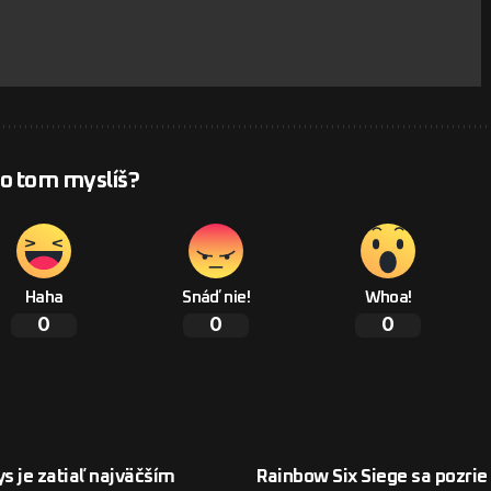
 o tom myslíš?
Haha
Snáď nie!
Whoa!
0
0
0
ys je zatiaľ najväčším
Rainbow Six Siege sa pozrie