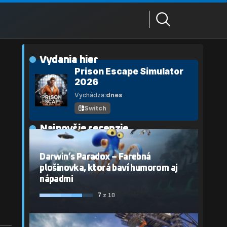
Vydania hier
Prison Escape Simulator
2026
Vychádza:
dnes
Switch
Najnovšie recenzie
Darwin’s Paradox – Farebná
plošinovka, ktorá baví humorom aj
nápadmi
7
z 10