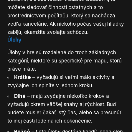
môžete sledovať činnosti ostatných a to
prostredníctvom počítaču, ktorý sa nachádza
vedľa kancelárie. Ak niekoho počas vašej hliadky
zabijú, okamžite zvolajte schôdzu.
Úlohy
Úlohy v hre sú rozdelené do troch základných
kategórií, niektoré sú špecifické pre mapu, ktorú
práve hráte.
Krátke
– vyžadujú si veľmi málo aktivity a
zvyčajne ich splníte v jednom kroku.
Dlhé
– majú zvyčajne niekoľko krokov a
vyžadujú okrem väčšej snahy aj rýchlosť. Buď
budete musieť čakať istý čas, alebo sa presunúť
to inej časti lode na ich dokončenie.
Bežné
– tieto úlohy dostáva každý jeden člen