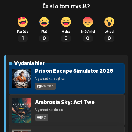
Čo si o tom myslíš?
Paráda
Plač
Haha
Snáď nie!
Whoa!
1
0
0
0
0
Vydania hier
Prison Escape Simulator 2026
Vychádza:
zajtra
Switch
Ambrosia Sky: Act Two
Vychádza:
dnes
PC