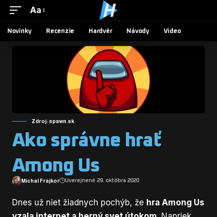
Aa
Novinky
Recenzie
Hardvér
Návody
Video
Zdroj: spawn.sk
Ako správne hrať
Among Us
Michal Frajkor
Uverejnené 29. októbra 2020
Dnes už niet žiadnych pochýb, že
hra Among Us
vzala internet a herný svet útokom
. Napriek