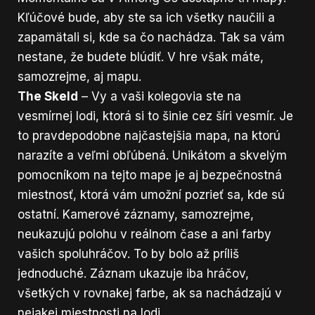
Kľúčové bude, aby ste sa ich všetky naučili a
zapamätali si, kde sa čo nachádza. Tak sa vám
nestane, že budete blúdiť. V hre však máte,
samozrejme, aj mapu.
The Skeld
– Vy a vaši kolegovia ste na
vesmírnej lodi, ktorá si to šinie cez šíri vesmír. Je
to pravdepodobne najčastejšia mapa, na ktorú
narazíte a veľmi obľúbená. Unikátom a skvelým
pomocníkom na tejto mape je aj bezpečnostná
miestnosť, ktorá vám umožní pozrieť sa, kde sú
ostatní. Kamerové záznamy, samozrejme,
neukazujú polohu v reálnom čase a ani farby
vašich spoluhráčov. To by bolo až príliš
jednoduché. Záznam ukazuje iba hráčov,
všetkých v rovnakej farbe, ak sa nachádzajú v
nejakej miestnosti na lodi.