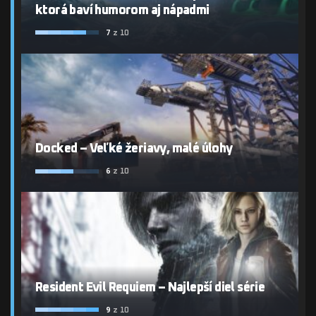
ktorá baví humorom aj nápadmi
7
z 10
Docked – Veľké žeriavy, malé úlohy
6
z 10
Resident Evil Requiem – Najlepší diel série
9
z 10