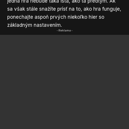
jedna hra nebude taká istá, ako tá predtým. Ak
sa však stále snažíte prísť na to, ako hra funguje,
ponechajte aspoň prvých niekoľko hier so
základným nastavením.
- Reklama -