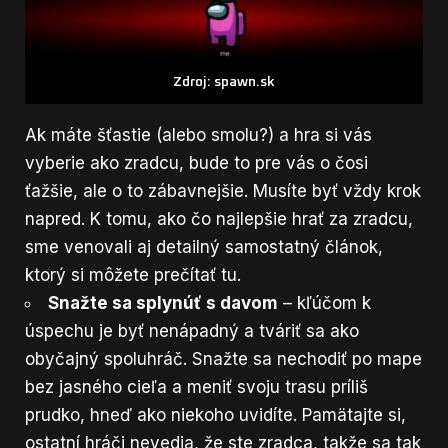
Zdroj: spawn.sk
Ak máte šťastie (alebo smolu?) a hra si vás
vyberie ako zradcu, bude to pre vás o čosi
ťažšie, ale o to zábavnejšie. Musíte byť vždy krok
napred. K tomu, ako čo najlepšie hrať za zradcu,
sme venovali aj detailný samostatný článok,
ktorý si môžete
prečítať tu
.
Snažte sa splynúť s davom
– kľúčom k
úspechu je byť nenápadný a tváriť sa ako
obyčajný spoluhráč. Snažte sa nechodiť po mape
bez jasného cieľa a meniť svoju trasu príliš
prudko, hneď ako niekoho uvidíte. Pamätajte si,
ostatní hráči nevedia, že ste zradca, takže sa tak