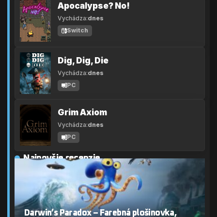
Apocalypse? No!
Vychádza:
dnes
Switch
Dig, Dig, Die
Vychádza:
dnes
PC
Grim Axiom
Vychádza:
dnes
PC
Najnovšie recenzie
Darwin’s Paradox – Farebná plošinovka,