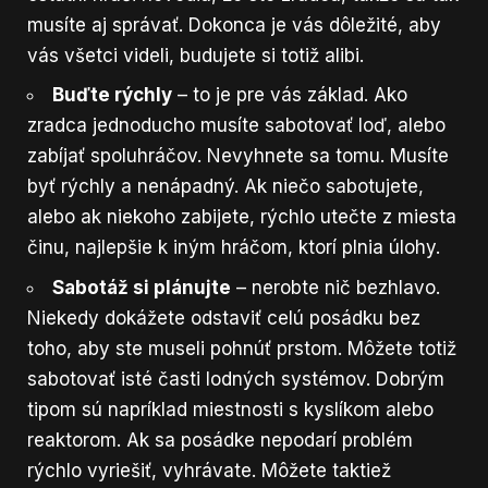
musíte aj správať. Dokonca je vás dôležité, aby
vás všetci videli, budujete si totiž alibi.
Buďte rýchly
– to je pre vás základ. Ako
zradca jednoducho musíte sabotovať loď, alebo
zabíjať spoluhráčov. Nevyhnete sa tomu. Musíte
byť rýchly a nenápadný. Ak niečo sabotujete,
alebo ak niekoho zabijete, rýchlo utečte z miesta
činu, najlepšie k iným hráčom, ktorí plnia úlohy.
Sabotáž si plánujte
– nerobte nič bezhlavo.
Niekedy dokážete odstaviť celú posádku bez
toho, aby ste museli pohnúť prstom. Môžete totiž
sabotovať isté časti lodných systémov. Dobrým
tipom sú napríklad miestnosti s kyslíkom alebo
reaktorom. Ak sa posádke nepodarí problém
rýchlo vyriešiť, vyhrávate. Môžete taktiež