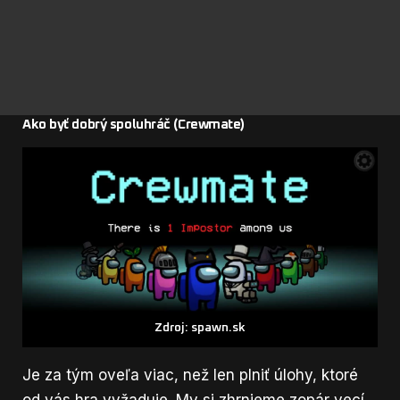
Ako byť dobrý spoluhráč (Crewmate)
Zdroj: spawn.sk
Je za tým oveľa viac, než len plniť úlohy, ktoré
od vás hra vyžaduje. My si zhrnieme zopár vecí,