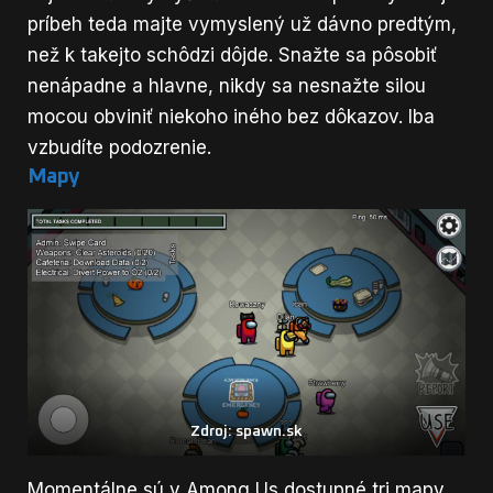
príbeh teda majte vymyslený už dávno predtým,
než k takejto schôdzi dôjde. Snažte sa pôsobiť
nenápadne a hlavne, nikdy sa nesnažte silou
mocou obviniť niekoho iného bez dôkazov. Iba
vzbudíte podozrenie.
Mapy
Zdroj: spawn.sk
Momentálne sú v Among Us dostupné tri mapy.