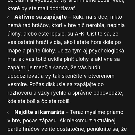
ktoré by ste mali dodržiavať.
Aktívne sa zapájajte
– Ruku na srdce, nikto
nemá rád hráčov, ktorí v hre nič nerobia, neplnia
úlohy, alebo ešte lepšie, sú AFK. Uistite sa, že
vás ostatní hráči vidia, ako lietate hore dole po
mape a plníte úlohy. Je za tým aj psychologická
hra, ak vás totiž uvidia plniť úlohy a aktívne sa
zapájať, je menšia šanca, že vás budú
upodozrievať a vy tak skončíte v otvorenom
vesmíre. Počas diskusie sa zapájajte do
rozhovoru a vždy rýchlo a správne odpovedzte,
kde ste boli a čo ste robili.
Nájdite si kamaráta
– Teraz myslíme priamo
v hre, počas zápasu. Ak niekomu z aktuálnej
partie hráčov veríte dostatočne, ponúknite sa, že