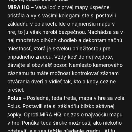
MIRA HQ
– Vaša loď z prvej mapy úspešne
pristála a vy s vašimi kolegami ste si postavili
základňu v oblakoch. Ide o najmenšiu mapu v
hre, to ju však nerobí bezpečnou. Nachádza sa v
nej množstvo dlhých chodieb a dekontaminačnú
miestnosť, ktorá je skvelou príležitosťou pre
prípadného zradcu. Vždy keď do nej vojdete,
dávajte si obzvlášť pozor. Namiesto kamerového
záznamu tu máte možnosť kontrolovať záznam
otvárania dverí a vidieť tak, kto a kedy cez ne
prešiel.
Polus
– Posledná, teda tretia, mapa v hre sa volá
Polus. Postavili ste si základňu blízko aktívnej
sopky. Oproti MIRA HQ ide zas o najväčšiu mapu
v hre. Ponúka teda široké možnosti, ako niekoho
odstaviť, ale zas ťažšie hľadanie zradcu. Aj tu