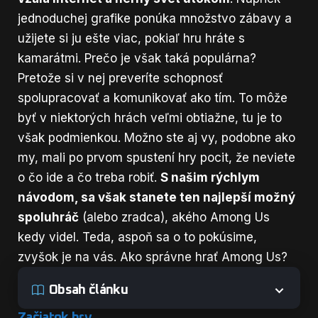
jednoduchej grafike ponúka množstvo zábavy a
užijete si ju ešte viac, pokiaľ hru hráte s
kamarátmi. Prečo je však taká populárna?
Pretože si v nej preveríte schopnosť
spolupracovať a komunikovať ako tím. To môže
byť v niektorých hrách veľmi obtiažne, tu je to
však podmienkou. Možno ste aj vy, podobne ako
my, mali po prvom spustení hry pocit, že neviete
o čo ide a čo treba robiť.
S našim rýchlym
návodom, sa však stanete ten najlepší možný
spoluhráč
(alebo zradca), akého Among Us
kedy videl. Teda, aspoň sa o to pokúsime,
zvyšok je na vás. Ako správne hrať Among Us?
Obsah článku
Začiatok hry