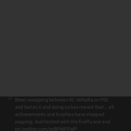
Been swapping between AC Valhalla on PS5
and Series X and doing so has meant that… all
achievements and trophies have stopped
popping. Just tested with the firefly one and
pic.twitter.com/prBPNiFPWP