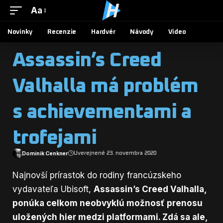
Aa
Novinky
Recenzie
Hardvér
Návody
Video
Assassin’s Creed
Valhalla má problém
s achievementami a
trofejami
Dominik Cenkner
Uverejnené 23. novembra 2020
Najnovší prírastok do rodiny francúzskeho
vydavateľa Ubisoft,
Assassin’s Creed Valhalla,
ponúka celkom neobvyklú možnosť prenosu
uložených hier medzi platformami. Zdá sa ale,