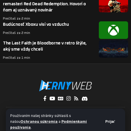
remasteri Red Dead Redemption. Hovorí o
ňom aj uznávaný novinár
Prečítaš za 2 min
Budúcnosť Xboxu visí vo vzduchu
Prečítaš za 2 min
The Last Faith je Bloodborne v retro štýle,
aký sme vždy chceli
Prečítaš za 1 min
O nás
Kontakty
Pridaj sa k nám
Používaním našej stránky súhlasíš s
Ochrana súkromia a súbory cookies
našou
Ochranou súkromia
a
Podmienkami
Prijať
používania
.
© 2024 HernýWeb.sk - Všetky práva vyhradené