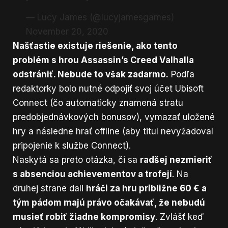
— Lucy James (@lucyjamesgames)
November 20, 2020
Našťastie existuje riešenie, ako tento
problém s hrou Assassin’s Creed Valhalla
odstrániť. Nebude to však zadarmo.
Podľa
redaktorky bolo nutné odpojiť svoj účet Ubisoft
Connect (čo automaticky znamená stratu
predobjednávkových bonusov), vymazať uložené
hry a následne hrať offline (aby titul nevyžadoval
pripojenie k službe Connect).
Naskytá sa preto otázka, či sa
radšej nezmieriť
s absenciou achievementov a trofejí
. Na
druhej strane dali
hráči za hru približne 60 € a
tým pádom majú právo očakávať, že nebudú
musieť robiť žiadne kompromisy
. Zvlášť keď