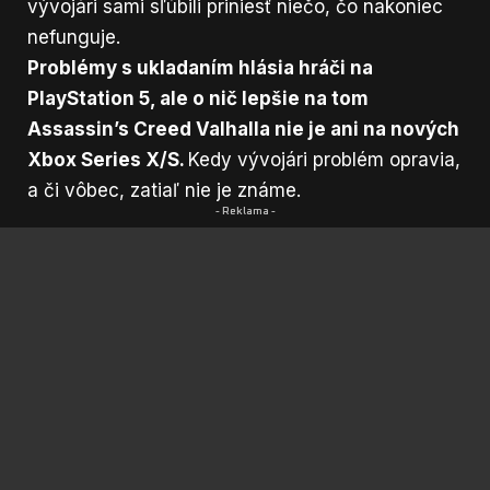
vývojári sami sľúbili priniesť niečo, čo nakoniec
nefunguje.
Problémy s ukladaním hlásia hráči na
PlayStation 5, ale o nič lepšie na tom
Assassin’s Creed Valhalla nie je ani na nových
Xbox Series X/S.
Kedy vývojári problém opravia,
a či vôbec, zatiaľ nie je známe.
- Reklama -