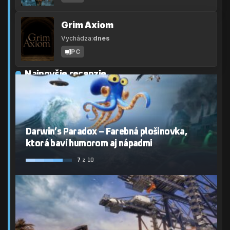
Grim Axiom
Vychádza:
dnes
PC
Najnovšie recenzie
Darwin’s Paradox – Farebná plošinovka,
ktorá baví humorom aj nápadmi
7
z 10