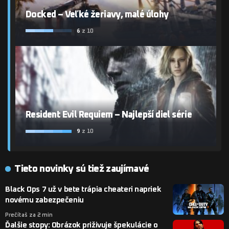
Docked – Veľké žeriavy, malé úlohy
6
z 10
Resident Evil Requiem – Najlepší diel série
9
z 10
Tieto novinky sú tiež zaujímavé
Black Ops 7 už v bete trápia cheateri napriek
novému zabezpečeniu
Prečítaš za 2 min
Ďalšie stopy: Obrázok priživuje špekulácie o