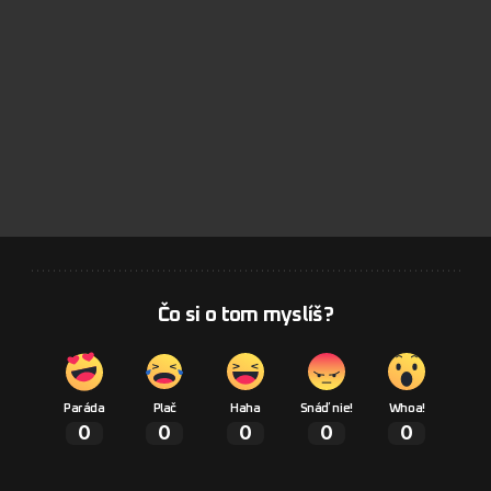
Čo si o tom myslíš?
Paráda
Plač
Haha
Snáď nie!
Whoa!
0
0
0
0
0