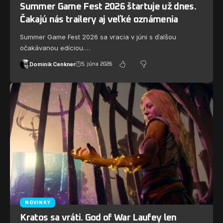
Summer Game Fest 2026 štartuje už dnes.
Čakajú nás trailery aj veľké oznámenia
Summer Game Fest 2026 sa vracia v júni s ďalšou
očakávanou edíciou.…
Dominik Cenkner
5. júna 2026
NOVINKY
Kratos sa vráti. God of War Laufey len