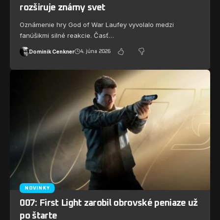
rozširuje známy svet
Oznámenie hry God of War Laufey vyvolalo medzi
fanúšikmi silné reakcie. Časť…
Dominik Cenkner
4. júna 2026
NOVINKY
007: First Light zarobil obrovské peniaze už
po štarte