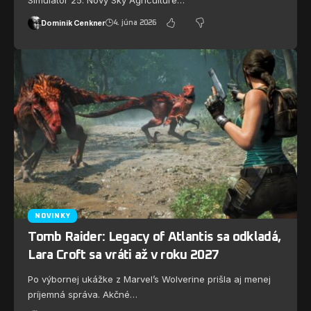
Simulator 25. Nový Sky Agriculture…
Dominik Cenkner
4. júna 2026
NOVINKY
Tomb Raider: Legacy of Atlantis sa odkladá,
Lara Croft sa vráti až v roku 2027
Po výbornej ukážke z Marvel’s Wolverine prišla aj menej
príjemná správa. Akčné…