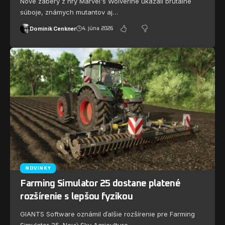
Nové zábery z hry Marvel's Wolverine ukázali brutálne
súboje, známych mutantov aj…
Dominik Cenkner
4. júna 2026
NOVINKY
Farming Simulator 25 dostane platené
rozšírenie s lepšou fyzikou
GIANTS Software oznámil ďalšie rozšírenie pre Farming