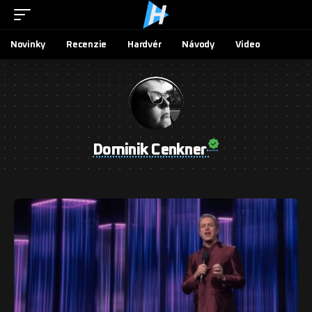
Novinky
Recenzie
Hardvér
Návody
Video
Dominik Cenkner