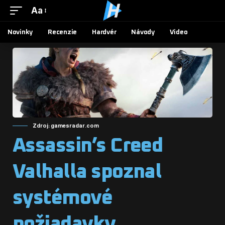
Aa
Novinky
Recenzie
Hardvér
Návody
Video
Zdroj: gamesradar.com
Assassin’s Creed
Valhalla spoznal
systémové
požiadavky