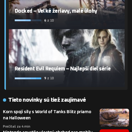
Docked – Veľké žeriavy, malé úlohy
6
z 10
Resident Evil Requiem – Najlepší diel série
9
z 10
Tieto novinky sú tiež zaujímavé
Korn spojí sily s World of Tanks Blitz priamo
na Halloween
Prečítaš za 4 min