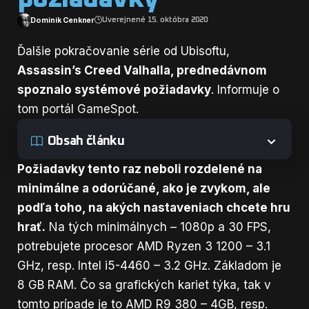
Dominik Cenkner
Uverejnené 15. októbra 2020
Ďalšie pokračovanie série od Ubisoftu,
Assassin’s Creed Valhalla, prednedávnom
spoznalo systémové požiadavky
. Informuje o
tom portál
GameSpot
.
Obsah článku
Požiadavky tento raz neboli rozdelené na
minimálne a odorúčané, ako je zvykom, ale
podľa toho, na akých nastaveniach chcete hru
hrať.
Na tých minimálnych – 1080p a 30 FPS,
potrebujete procesor AMD Ryzen 3 1200 – 3.1
GHz, resp. Intel i5-4460 – 3.2 GHz. Základom je
8 GB RAM. Čo sa grafických kariet týka, tak v
tomto prípade je to AMD R9 380 – 4GB, resp.