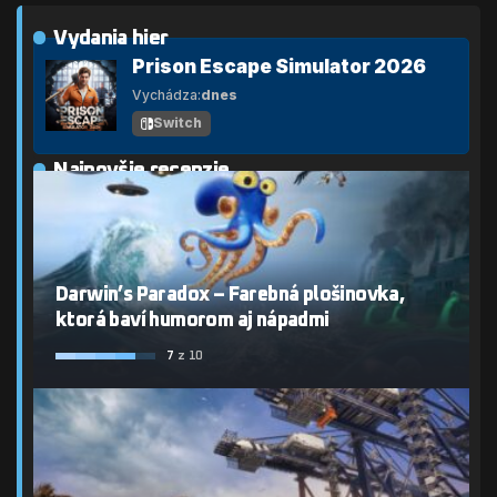
Vydania hier
Prison Escape Simulator 2026
Vychádza:
dnes
Switch
Najnovšie recenzie
Darwin’s Paradox – Farebná plošinovka,
ktorá baví humorom aj nápadmi
7
z 10