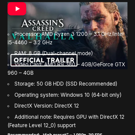
Toto sú oficiálne požiadavky, ktoré potrebujete k
spusteniu hry na jednotlivých úrovniach:
Minimum: „Low preset“ – 1080p, 30 FPS
Processor: AMD Ryzen 3 1200 – 3.1 GHz/Intel
i5-4460 – 3.2 GHz
RAM: 8 GB (Dual-channel mode)
Video Card: AMD R9 380 – 4GB/GeForce GTX
960 – 4GB
Storage: 50 GB HDD (SSD Recommended)
Operating system: Windows 10 (64-bit only)
DirectX Version: DirectX 12
Additional note: Requires GPU with DirectX 12
(Feature Level 12_0) support