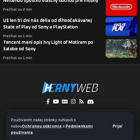
Nintendo spustilo vlastný obchod pre mobily
Prečítaš za 2 min
Už len tri dni nás delia od dlhoočakávanej
State of Play od Sony a PlayStation
Prečítaš za 1 min
Tencent mení opis hry Light of Motiram po
žalobe od Sony
Prečítaš za 1 min
O nás
Kontakty
Pridaj sa k nám
Používaním našej stránky súhlasíš s
Ochrana súkromia a súbory cookies
našou
Ochranou súkromia
a
Podmienkami
Prijať
používania
.
© 2024 HernýWeb.sk - Všetky práva vyhradené