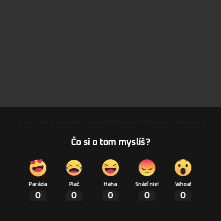
Čo si o tom myslíš?
Paráda
Plač
Haha
Snáď nie!
Whoa!
0
0
0
0
0