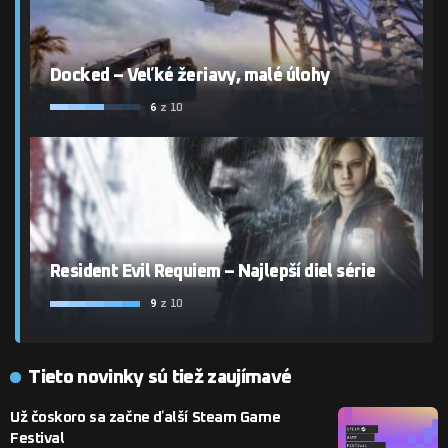
Docked – Veľké žeriavy, malé úlohy
6
z 10
Resident Evil Requiem – Najlepší diel série
9
z 10
Tieto novinky sú tiež zaujímavé
Už čoskoro sa začne ďalší Steam Game
Festival