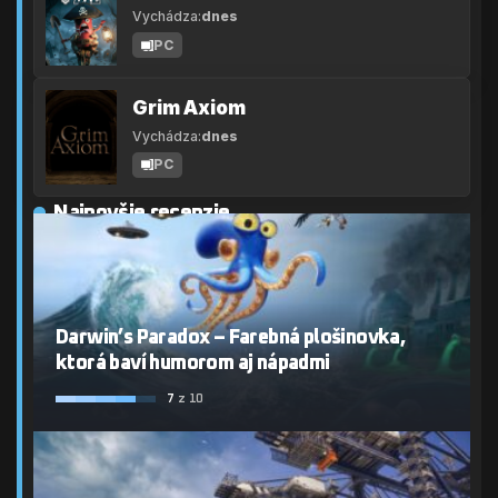
Vychádza:
dnes
PC
Grim Axiom
Vychádza:
dnes
PC
Najnovšie recenzie
Darwin’s Paradox – Farebná plošinovka,
ktorá baví humorom aj nápadmi
7
z 10