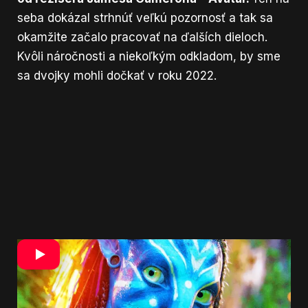
seba dokázal strhnúť veľkú pozornosť a tak sa
okamžite začalo pracovať na ďalších dieloch.
Kvôli náročnosti a niekoľkým odkladom, by sme
sa dvojky mohli dočkať v roku 2022.
Vo vývoji však nie je len filmové spracovanie,
ale aj herné.
Jedného sme sa už dočkali, bolo to
v roku 2009 a teraz nás čaká ďalšie. Rovnako
ako film, aj
hra sa dočkala odkladu. Vyjsť by