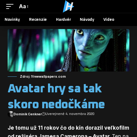
Aa
Novinky
Recenzie
Hardvér
Návody
Video
Zdroj: 1freewallpapers.com
Avatar hry sa tak
skoro nedočkáme
Dominik Cenkner
Uverejnené 4. novembra 2020
Je tomu už 11 rokov čo do kín dorazil veľkofilm
od režiséra Jamesa Camerona – Avatar.
Ten na