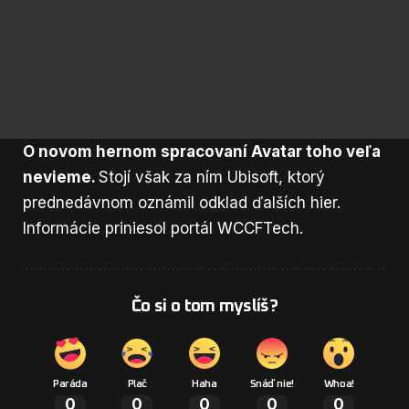
O novom hernom spracovaní Avatar toho veľa
nevieme.
Stojí však za ním Ubisoft, ktorý
prednedávnom oznámil
odklad ďalších hier
.
Informácie priniesol portál
WCCFTech
.
Čo si o tom myslíš?
Paráda
Plač
Haha
Snáď nie!
Whoa!
0
0
0
0
0