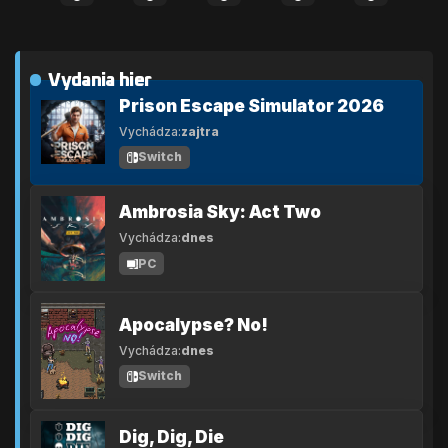
Vydania hier
Prison Escape Simulator 2026
Vychádza:
zajtra
Switch
Ambrosia Sky: Act Two
Vychádza:
dnes
PC
Apocalypse? No!
Vychádza:
dnes
Switch
Dig, Dig, Die