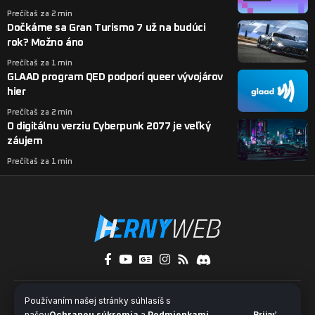
Prečítaš za 2 min
Dočkáme sa Gran Turismo 7 už na budúci
rok? Možno áno
Prečítaš za 1 min
GLAAD program QED podporí queer vývojárov
hier
Prečítaš za 2 min
O digitálnu verziu Cyberpunk 2077 je veľký
záujem
Prečítaš za 1 min
O nás
Kontakty
Pridaj sa k nám
Používaním našej stránky súhlasíš s
Ochrana súkromia a súbory cookies
našou
Ochranou súkromia
a
Podmienkami