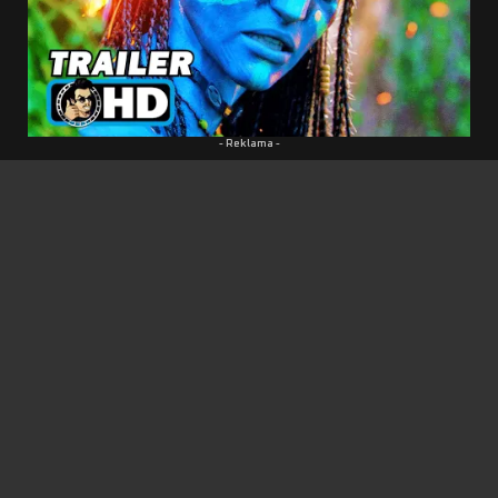
mala vo fiškálnom roku 2023. Ten sa datuje od
apríla 2022 do marca 2023
. Niet sa čomu diviť,
keďže hra bude podľa všetkého prepojená s
príbehom filmového pokračovania.
- Reklama -