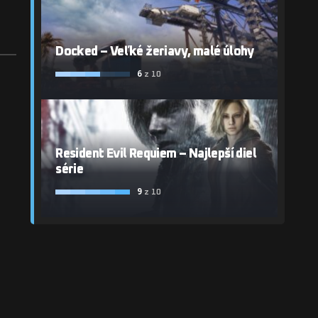
Docked – Veľké žeriavy, malé úlohy
6
z 10
Resident Evil Requiem – Najlepší diel
série
9
z 10