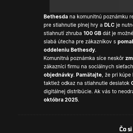
Bethesda
na komunitnú poznámku r
pre stiahnutie plnej hry a
DLC
je nutn
stiahnutí zhruba
100 GB
dát je možn
slabá útecha pre zákazníkov s
pomal
oddeleniu Bethesdy
.
Komunitná poznámka síce neskôr
zm
zákazníci firmu na sociálnych sieťa
objednávky
.
Pamätajte
, že pri kúp
taktiež odkaz na stiahnutie desiatok
digitálnej distribúcie. Ak vás to neodr
októbra 2025
.
Čo si