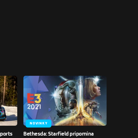
NOVINKY
sports
Bethesda: Starfield pripomína