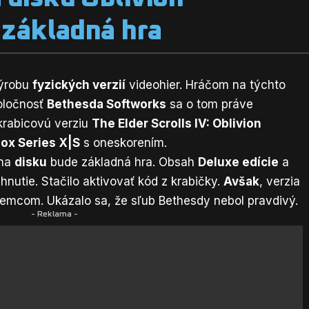
 základná hra
výrobu
fyzických verzií
videohier. Hráčom na týchto
poločnosť
Bethesda Softworks
sa o tom práve
 krabicovú verziu
The Elder Scrolls IV: Oblivion
ox Series X|S
s oneskorením.
 na
disku
bude základná hra. Obsah
Deluxe edície
a
hnutie. Stačilo aktivovať kód z krabičky.
Avšak
, verzia
emcom. Ukázalo sa, že sľub Bethesdy nebol pravdivý.
- Reklama -