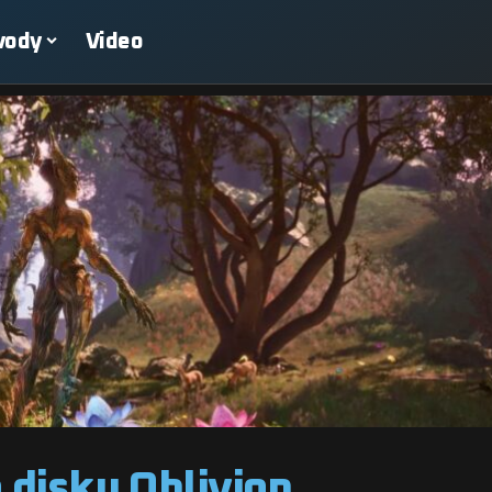
vody
Video
 disku Oblivion