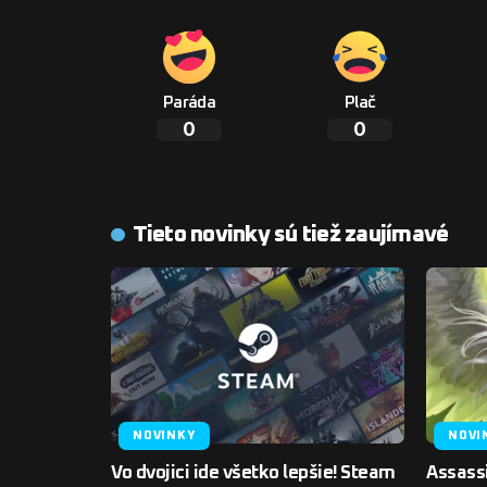
Paráda
Plač
0
0
Tieto novinky sú tiež zaujímavé
NOVINKY
NOVI
Vo dvojici ide všetko lepšie! Steam
Assassi