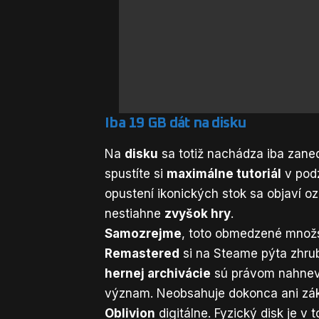
Iba 19 GB dát na disku
Na
disku
sa totiž nachádza iba zan
spustíte si
maximálne tutoriál
v podz
opustení ikonických stok sa objaví o
nestiahne
zvyšok hry
.
Samozrejme
, toto obmedzené množ
Remastered
si na Steame pýta zhr
hernej archivácie
sú právom nahnev
význam. Neobsahuje dokonca ani zák
Oblivion
digitálne. Fyzický disk je v