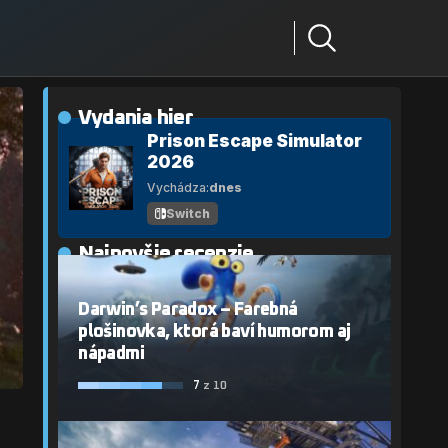
Vydania hier
Prison Escape Simulator
2026
Vychádza:
dnes
Switch
Najnovšie recenzie
Darwin’s Paradox – Farebná
plošinovka, ktorá baví humorom aj
nápadmi
7
z 10