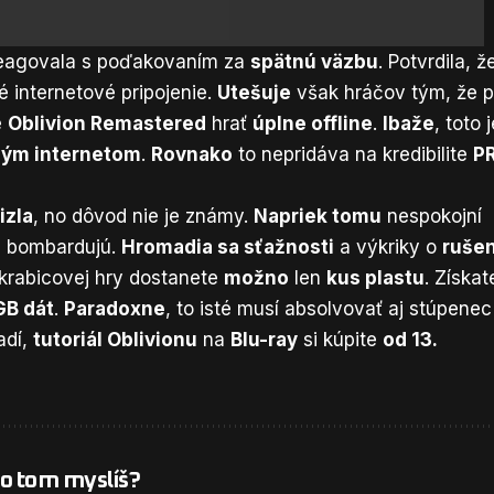
eagovala s poďakovaním za
spätnú väzbu
. Potvrdila, ž
é internetové pripojenie.
Utešuje
však hráčov tým, že 
é
Oblivion Remastered
hrať
úplne offline
.
Ibaže
, toto 
ým internetom
.
Rovnako
to nepridáva na kredibilite
P
izla
, no dôvod nie je známy.
Napriek tomu
nespokojní
ch bombardujú.
Hromadia sa sťažnosti
a výkriky o
rušen
e krabicovej hry dostanete
možno
len
kus plastu
. Získat
GB dát
.
Paradoxne
, to isté musí absolvovať aj stúpenec
adí,
tutoriál Oblivionu
na
Blu-ray
si kúpite
od 13.
 o tom myslíš?