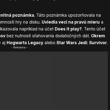
nitná poznámka
. Táto poznámka upozorňovala na
omnosti hry na disku.
Uviedla veci na pravú mieru
a
dkazovala napríklad na účet
Does it play?
. Tento účet
kov
bez nutnosti sťahovania dodatočných dát.
Okrem
e aj
Hogwarts Legacy
alebo
Star Wars Jedi: Survivor
.
- Reklama -