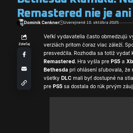
Remastered nie je ani
Dominik Cenkner
Uverejnené 10. októbra 2025
Veľkí vydavatelia často obmedzujú 
verziách pritom čoraz viac záleží. S
Zdieľaj
presvedčila. Rozhodla sa totiž vydať
Remastered
. Hra vyšla pre
PS5
a
Xb
Bethesda
pri ohlásení sľubovala, že
všetky
DLC
mali byť dostupné na stia
pre
PS5
sa dostala do rúk prvým záuj