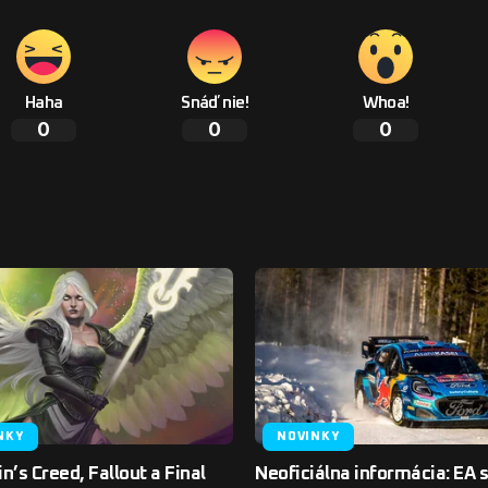
Haha
Snáď nie!
Whoa!
0
0
0
NKY
NOVINKY
n’s Creed, Fallout a Final
Neoficiálna informácia: EA 