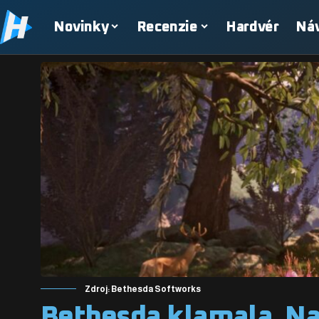
Novinky
Recenzie
Hardvér
Ná
Zdroj: Bethesda Softworks
Bethesda klamala. Na