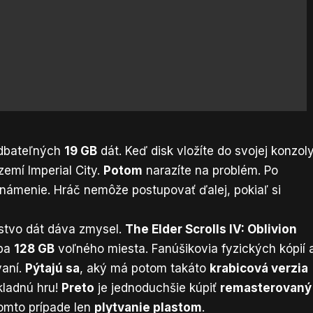
edbateľných
19 GB
dát. Keď disk vložíte do svojej konzoly
emí Imperial City.
Potom
narazíte na problém. Po
známenie. Hráč nemôže postupovať ďalej, pokiaľ si
stvo dát dáva zmysel.
The Elder Scrolls IV: Oblivion
uba
128 GB
voľného miesta. Fanúšikovia fyzických kópií 
aní.
Pýtajú sa
, aký má potom takáto
krabicová verzia
ladnú hru!
Preto
je jednoduchšie kúpiť
remasterovaný
 tomto prípade len
plytvanie plastom
.