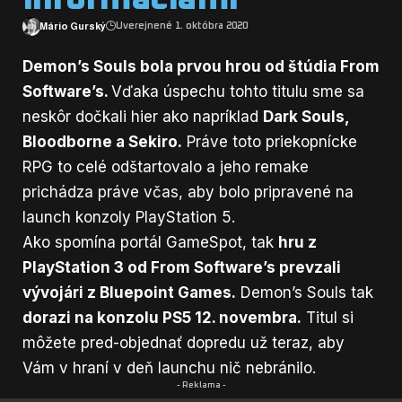
Mário Gurský
Uverejnené 1. októbra 2020
Demon’s Souls bola prvou hrou od štúdia From
Software’s.
Vďaka úspechu tohto titulu sme sa
neskôr dočkali hier ako napríklad
Dark Souls,
Bloodborne a Sekiro.
Práve toto priekopnícke
RPG to celé odštartovalo a jeho remake
prichádza práve včas, aby bolo pripravené na
launch konzoly PlayStation 5.
Ako spomína portál
GameSpot
, tak
hru z
PlayStation 3 od From Software’s prevzali
vývojári z Bluepoint Games.
Demon’s Souls tak
dorazi na konzolu PS5 12. novembra.
Titul si
môžete pred-objednať dopredu už teraz, aby
Vám v hraní v deň launchu nič nebránilo.
- Reklama -