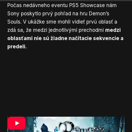
Počas nedávneho eventu PS5 Showcase nám
Sony poskytlo prvý pohľad na hru Demon’s
Souls. V ukážke sme mohli vidieť prvú oblasť a
zdá sa, že medzi jednotlivými prechodmi
medzi
oblasťami nie sú žiadne načítacie sekvencie a
predeli.
Všetko vyzerá presne tak isto. Iba s „malým„
rozdielom.
Demon’s Souls vyzerá oveľa krajšie