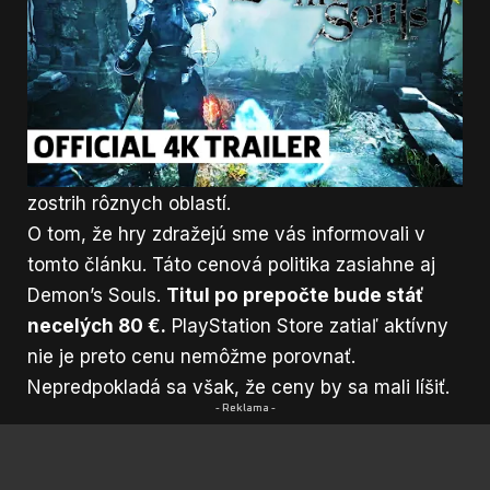
s podrobnejšími vizuálnymi prvkami a k tomu
všetkému v 4K s doprovodom 60 snímkov za
sekundu (FPS).
Vidíme, ako hráč dobíja
nepriateľov v danej lokácii a potom končí u šéfa
démonov Vanguard. Rovnako ako v pôvodnom
titule je nevyhnutná vaša smrť. Potom nasleduje
zostrih rôznych oblastí.
O tom, že hry zdražejú sme vás informovali v
tomto
článku. Táto cenová politika zasiahne aj
Demon’s Souls.
Titul po prepočte bude stáť
necelých 80 €.
PlayStation Store zatiaľ aktívny
nie je preto cenu nemôžme porovnať.
Nepredpokladá sa však, že ceny by sa mali líšiť.
- Reklama -