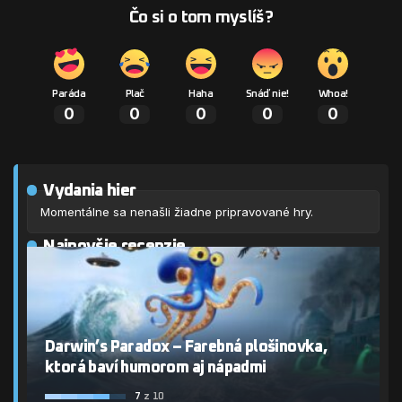
Čo si o tom myslíš?
Paráda
Plač
Haha
Snáď nie!
Whoa!
0
0
0
0
0
Vydania hier
Momentálne sa nenašli žiadne pripravované hry.
Najnovšie recenzie
Darwin’s Paradox – Farebná plošinovka,
ktorá baví humorom aj nápadmi
7
z 10