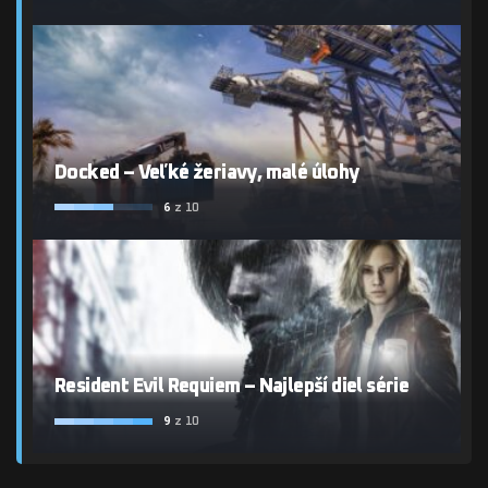
Docked – Veľké žeriavy, malé úlohy
6
z 10
Resident Evil Requiem – Najlepší diel série
9
z 10