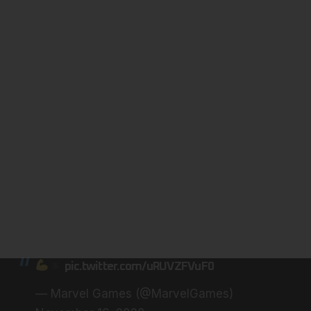
pic.twitter.com/uRUVZFVuF0
— Marvel Games (@MarvelGames)