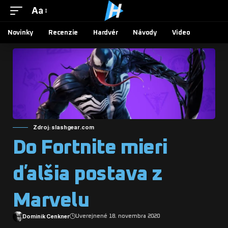
Aa
Novinky
Recenzie
Hardvér
Návody
Video
Zdroj: slashgear.com
Do Fortnite mieri
ďalšia postava z
Marvelu
Dominik Cenkner
Uverejnené 18. novembra 2020