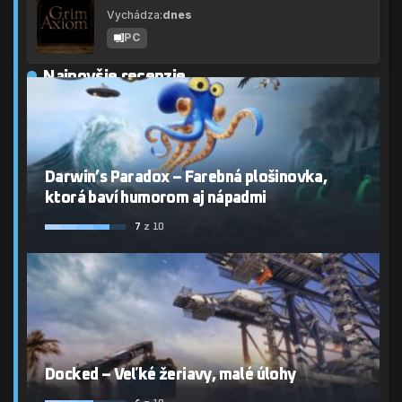
Vychádza:
dnes
PC
Najnovšie recenzie
Darwin’s Paradox – Farebná plošinovka,
ktorá baví humorom aj nápadmi
7
z 10
Docked – Veľké žeriavy, malé úlohy