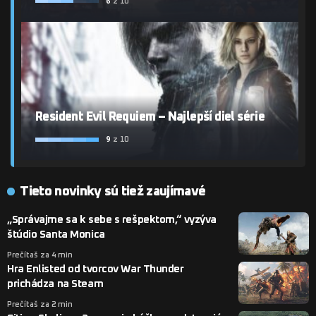
6
z 10
Resident Evil Requiem – Najlepší diel série
9
z 10
Tieto novinky sú tiež zaujímavé
„Správajme sa k sebe s rešpektom,“ vyzýva
štúdio Santa Monica
Prečítaš za 4 min
Hra Enlisted od tvorcov War Thunder
prichádza na Steam
Prečítaš za 2 min