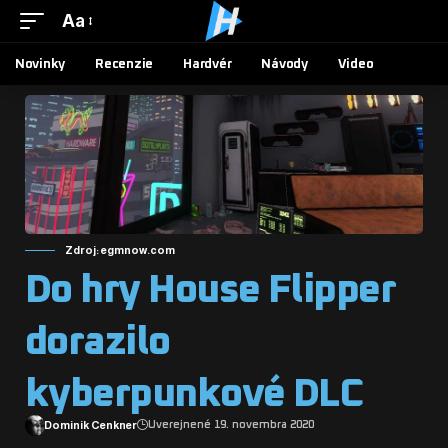
Aa
Novinky
Recenzie
Hardvér
Návody
Video
Zdroj: egmnow.com
Do hry House Flipper
dorazilo
kyberpunkové DLC
Dominik Cenkner
Uverejnené 19. novembra 2020