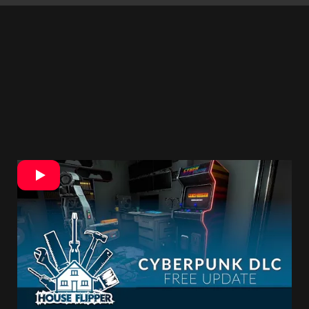
V ňom nechajú všetkých záujemcov upratať
byť v distopickom meste Neo-Tokyo. Byt,
ktorý obýval akýsi hacker.
Rozšírenie pridáva
cez 60 tematických predmetov, s ktorými hra
získava úplne odlišnú atmosféru. Najlepšie na
tom je, že za to nezaplatíte ani cent.
Rozšírenie je totiž od dnešného dňa k
dispozícii zadarmo na Steame.
Čakanie na