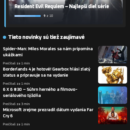
Resident Evil Requiem – Najlepší diel série
9
z 10
Tieto novinky sú tiež zaujímavé
Spider-Man: Miles Morales sa nám pripomína
ukážkami
Prečítaš za 1 min
Borderlands 4 je hotové! Gearbox hlási zlatý
status a pripravuje sa na vydanie
Prečítaš za 1 min
6 X 6 #30 – Súhrn herného a filmovo-
seriálového týždňa
Prečítaš za 3 min
Microsoft zrejme prezradil dátum vydania Far
Cry 6
Prečítaš za 1 min