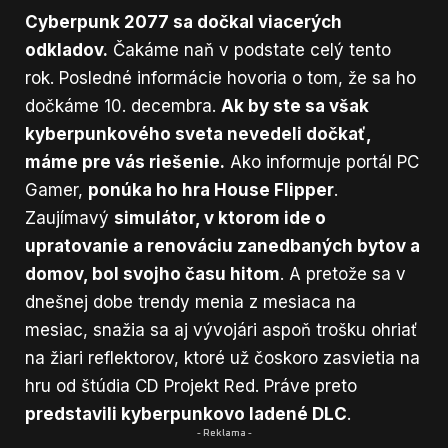
Cyberpunk 2077 sa dočkal viacerých
odkladov.
Čakáme naň v podstate celý tento
rok. Posledné informácie hovoria o tom, že sa ho
dočkáme 10. decembra.
Ak by ste sa však
kyberpunkového sveta nevedeli dočkať,
máme pre vás riešenie.
Ako informuje portál
PC
Gamer
,
ponúka ho hra House Flipper
.
Zaujímavý
simulátor, v ktorom ide o
upratovanie a renováciu zanedbaných bytov a
domov, bol svojho času hitom
. A pretože sa v
dnešnej dobe trendy menia z mesiaca na
mesiac, snažia sa aj vývojári aspoň trošku ohriať
na žiari reflektorov, ktoré už čoskoro zasvietia na
hru od štúdia CD Projekt Red. Práve preto
predstavili kyberpunkovo ladené DLC
.
- Reklama -