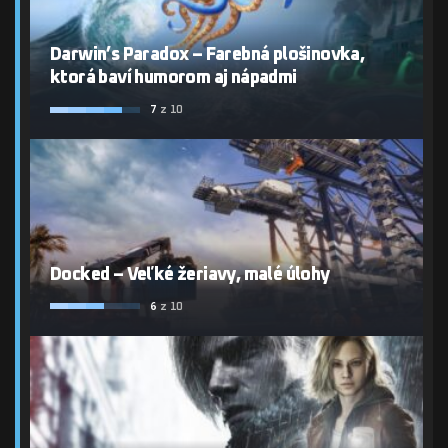
Darwin’s Paradox – Farebná plošinovka,
ktorá baví humorom aj nápadmi
7
z 10
Docked – Veľké žeriavy, malé úlohy
6
z 10