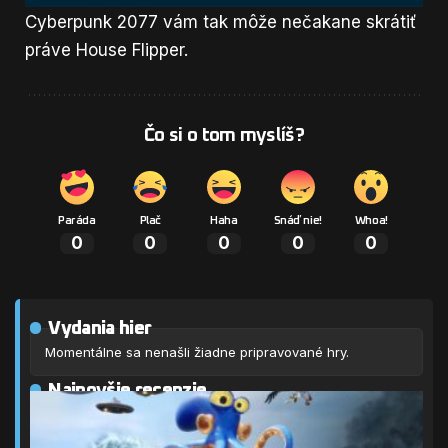
Cyberpunk 2077 vám tak môže nečakane skrátiť
práve House Flipper.
Čo si o tom myslíš?
Paráda
Plač
Haha
Snáď nie!
Whoa!
0
0
0
0
0
Vydania hier
Momentálne sa nenašli žiadne pripravované hry.
Najnovšie recenzie