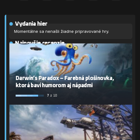
Vydania hier
Momentálne sa nenašli žiadne pripravované hry.
Najnovšie recenzie
Darwin’s Paradox – Farebná plošinovka,
ktorá baví humorom aj nápadmi
7
z 10