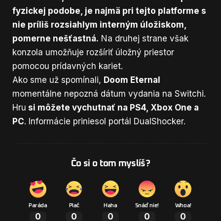
fyzickej podobe, je najmä pri tejto platforme s
nie príliš rozsiahlym interným úložiskom,
pomerne nešťastná.
Na druhej strane však
konzola umožňuje rozšíriť úložný priestor
pomocou prídavných kariet.
Ako sme už spomínali,
Doom Eternal
momentálne nepozná dátum vydania na Switchi.
Hru
si môžete vychutnať na PS4, Xbox One a
PC
. Informácie priniesol portál
DualShocker
.
Čo si o tom myslíš?
Paráda
Plač
Haha
Snáď nie!
Whoa!
0
0
0
0
0