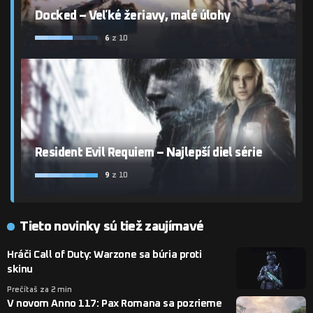
Docked – Veľké žeriavy, malé úlohy
6
z 10
Resident Evil Requiem – Najlepší diel série
9
z 10
Tieto novinky sú tiež zaujímavé
Hráči Call of Duty: Warzone sa búria proti
skinu
Prečítaš za 2 min
V novom Anno 117: Pax Romana sa pozrieme