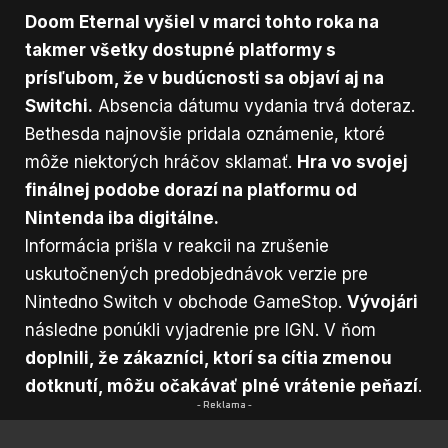
Doom Eternal vyšiel v marci tohto roka na
takmer všetky dostupné platformy s
prísľubom, že v budúcnosti sa objaví aj na
Switchi.
Absencia dátumu vydania trvá doteraz.
Bethesda najnovšie pridala oznámenie, ktoré
môže niektorých hráčov sklamať.
Hra vo svojej
finálnej podobe dorazí na platformu od
Nintenda iba digitálne.
Informácia prišla v reakcii na zrušenie
uskutočnených predobjednávok verzie pre
Nintedno Switch v obchode GameStop.
Vývojári
následne ponúkli vyjadrenie pre IGN. V ňom
doplnili, že zákazníci, ktorí sa cítia zmenou
dotknutí, môžu očakávať plné vrátenie peňazí
.
- Reklama -