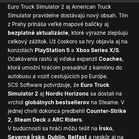
Euro Truck Simulator 2 aj American Truck
Simulator pravidelne dostávajú nový obsah. Tím
z Prahy prináša veľké mapové balíčky aj
bezplatné aktualizácie
, ktoré výrazne zlepšujú
celkový zážitok. Už čoskoro sa hry objavia aj na
konzolách
PlayStation 5
a
Xbox Series X/S
.
Očakávania rastú aj vďaka expanzii
Coaches
,
ktorá umožní hráčom presadnúť z kamiónu do
autobusu a voziť cestujúcich po Európe.
SCS Software potvrdzuje, že
Euro Truck
Simulator 2
aj
Nordic Horizons
sa dostali na
vrchol
globálnych bestsellerov
na Steame. V
jednej chvíli dokonca predbehli
Counter-Strike
2
,
Steam Deck
a
ARC Riders
.
V budúcnosti sa hráči môžu tešiť na
Írsko
,
Severné Írsko
,
Dublin
,
Belfast
a neskôr aj na