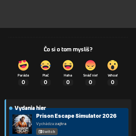
Čo si o tom myslíš?
Paráda
Plač
Haha
Snáď nie!
Whoa!
0
0
0
0
0
Vydania hier
Prison Escape Simulator 2026
Vychádza:
zajtra
Switch