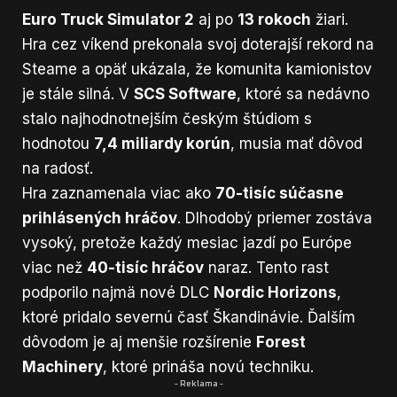
Euro Truck Simulator 2
aj po
13 rokoch
žiari.
Hra cez víkend prekonala svoj doterajší rekord na
Steame a opäť ukázala, že komunita kamionistov
je stále silná. V
SCS Software
, ktoré sa nedávno
stalo najhodnotnejším českým štúdiom s
hodnotou
7,4 miliardy korún
, musia mať dôvod
na radosť.
Hra zaznamenala viac ako
70-tisíc súčasne
prihlásených hráčov
. Dlhodobý priemer zostáva
vysoký, pretože každý mesiac jazdí po Európe
viac než
40-tisíc hráčov
naraz. Tento rast
podporilo najmä nové DLC
Nordic Horizons
,
ktoré pridalo severnú časť Škandinávie. Ďalším
dôvodom je aj menšie rozšírenie
Forest
Machinery
, ktoré prináša novú techniku.
- Reklama -