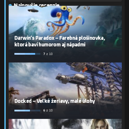
Najnovšie recenzie
Darwin’s Paradox – Farebná plošinovka,
ktorá baví humorom aj nápadmi
7
z 10
Docked – Veľké žeriavy, malé úlohy
6
z 10