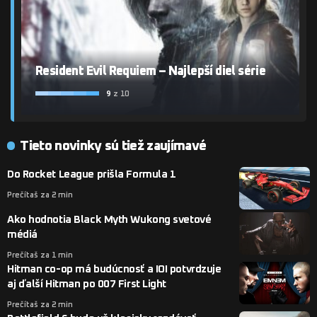
Resident Evil Requiem – Najlepší diel série
9
z 10
Tieto novinky sú tiež zaujímavé
Do Rocket League prišla Formula 1
Prečítaš za 2 min
Ako hodnotia Black Myth Wukong svetové
médiá
Prečítaš za 1 min
Hitman co-op má budúcnosť a IOI potvrdzuje
aj ďalší Hitman po 007 First Light
Prečítaš za 2 min