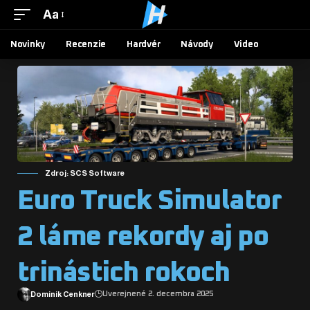
Aa
Novinky
Recenzie
Hardvér
Návody
Video
Zdroj: SCS Software
Euro Truck Simulator
2 láme rekordy aj po
trinástich rokoch
Dominik Cenkner
Uverejnené 2. decembra 2025