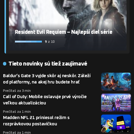
Resident Evil Requiem – Najlepší diel série
9
z 10
Tieto novinky sú tiež zaujímavé
Baldur’s Gate 3 vyjde skôr aj neskôr. Záleží
od platformy, na akej hru budete hrať
Prečítaš za 3 min
Call of Duty: Mobile oslavuje prvé výročie
veľkou aktualizáciou
Prečítaš za 1 min
Madden NFL 21 priniesol režim s
rozprávkovou postavičkou
Prečítaš za 1 min