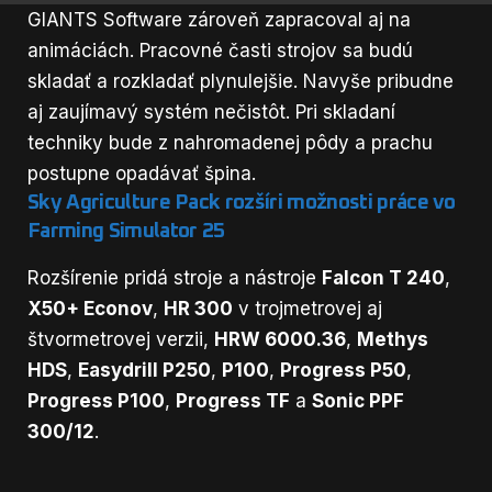
GIANTS Software zároveň zapracoval aj na
animáciách. Pracovné časti strojov sa budú
skladať a rozkladať plynulejšie. Navyše pribudne
aj zaujímavý systém nečistôt. Pri skladaní
techniky bude z nahromadenej pôdy a prachu
postupne opadávať špina.
Sky Agriculture Pack rozšíri možnosti práce vo
Farming Simulator 25
Rozšírenie pridá stroje a nástroje
Falcon T 240
,
X50+ Econov
,
HR 300
v trojmetrovej aj
štvormetrovej verzii,
HRW 6000.36
,
Methys
HDS
,
Easydrill P250
,
P100
,
Progress P50
,
Progress P100
,
Progress TF
a
Sonic PPF
300/12
.