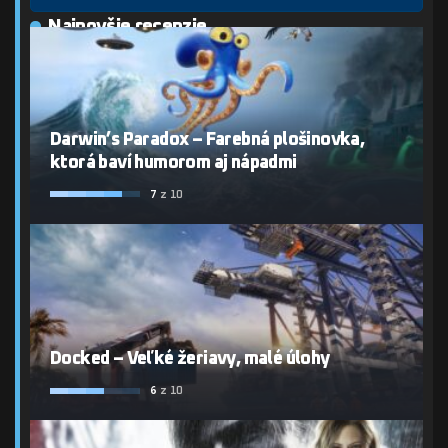
Najnovšie recenzie
Darwin’s Paradox – Farebná plošinovka,
ktorá baví humorom aj nápadmi
7
z 10
Docked – Veľké žeriavy, malé úlohy
6
z 10