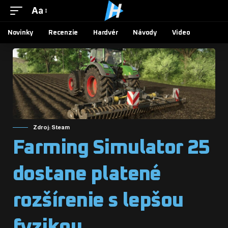
Aa
Novinky
Recenzie
Hardvér
Návody
Video
Zdroj: Steam
Farming Simulator 25
dostane platené
rozšírenie s lepšou
fyzikou