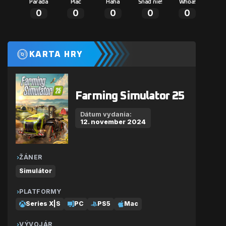
Paráda
Plač
Haha
Snáď nie!
Whoa!
0
0
0
0
0
KARTA HRY
Farming Simulator 25
Dátum vydania:
12. november 2024
ŽÁNER
Simulátor
PLATFORMY
Series X|S
PC
PS5
Mac
VÝVOJÁR