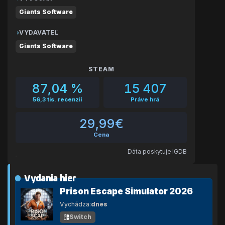
Giants Software
VYDAVATEĽ
Giants Software
STEAM
87,04 %
15 407
STEAM HODNOTENIE
PRÁVE HRÁ
56,3 tis. recenzií
Práve hrá
29,99€
CENA
Cena
Dáta poskytuje IGDB
Vydania hier
Prison Escape Simulator 2026
Vychádza:
dnes
Switch