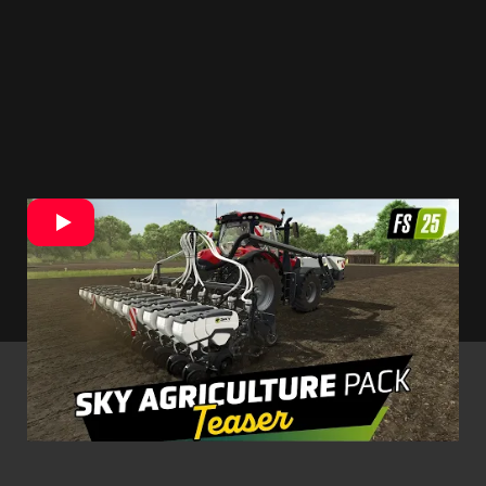
Nové vybavenie pokryje viacero oblastí
poľnohospodárskej práce. Hráči ho využijú pri
príprave pôdy, sejbe aj hnojení. Niektoré stroje
navyše ponúknu viac spôsobov použitia.
- Reklama -