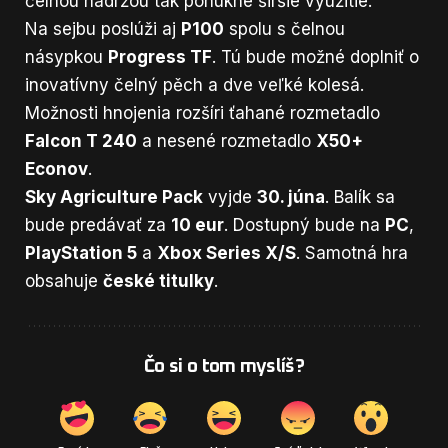
čelnou nádržou tak ponúkne širšie využitie.
Na sejbu poslúži aj
P100
spolu s čelnou
násypkou
Progress TF
. Tú bude možné doplniť o
inovatívny čelný pěch a dve veľké kolesá.
Možnosti hnojenia rozšíri ťahané rozmetadlo
Falcon T 240
a nesené rozmetadlo
X50+
Econov
.
Sky Agriculture Pack
vyjde
30. júna
. Balík sa
bude predávať za
10 eur
. Dostupný bude na
PC
,
PlayStation 5
a
Xbox Series X/S
. Samotná hra
obsahuje
české titulky
.
Čo si o tom myslíš?