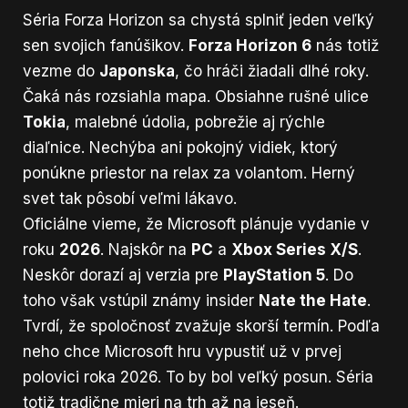
Séria Forza Horizon sa chystá splniť jeden veľký
sen svojich fanúšikov.
Forza Horizon 6
nás totiž
vezme do
Japonska
, čo hráči žiadali dlhé roky.
Čaká nás rozsiahla mapa. Obsiahne rušné ulice
Tokia
, malebné údolia, pobrežie aj rýchle
diaľnice. Nechýba ani pokojný vidiek, ktorý
ponúkne priestor na relax za volantom. Herný
svet tak pôsobí veľmi lákavo.
Oficiálne vieme, že Microsoft plánuje vydanie v
roku
2026
. Najskôr na
PC
a
Xbox Series X/S
.
Neskôr dorazí aj verzia pre
PlayStation 5
. Do
toho však vstúpil známy insider
Nate the Hate
.
Tvrdí, že spoločnosť zvažuje skorší termín. Podľa
neho chce Microsoft hru vypustiť už v prvej
polovici roka 2026. To by bol veľký posun. Séria
totiž tradične mieri na trh až na jeseň.