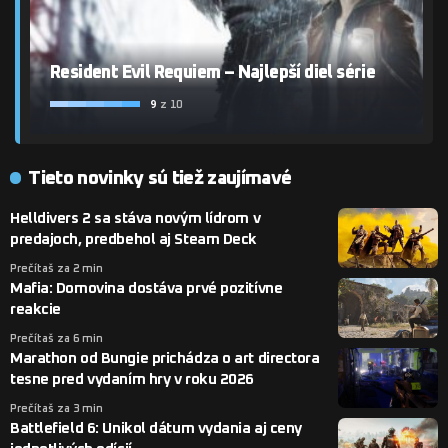
Resident Evil Requiem – Najlepší diel série
9
z 10
Tieto novinky sú tiež zaujímavé
Helldivers 2 sa stáva novým lídrom v
predajoch, predbehol aj Steam Deck
Prečítaš za 2 min
Mafia: Domovina dostáva prvé pozitívne
reakcie
Prečítaš za 6 min
Marathon od Bungie prichádza o art directora
tesne pred vydaním hry v roku 2026
Prečítaš za 3 min
Battlefield 6: Unikol dátum vydania aj ceny