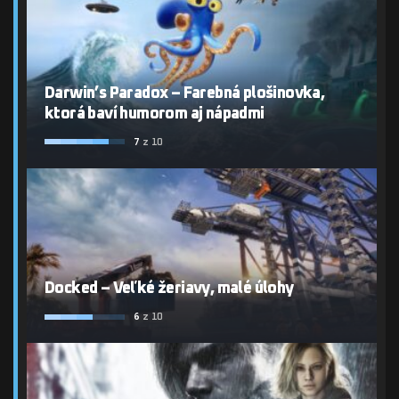
Darwin’s Paradox – Farebná plošinovka,
ktorá baví humorom aj nápadmi
7
z 10
Docked – Veľké žeriavy, malé úlohy
6
z 10