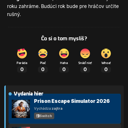
roku zahráme. Budúci rok bude pre hráčov určite
rušný.
Čo si o tom myslíš?
Paráda
Plač
Haha
Snáď nie!
Whoa!
0
0
0
0
0
Vydania hier
Prison Escape Simulator 2026
Vychádza:
zajtra
Switch