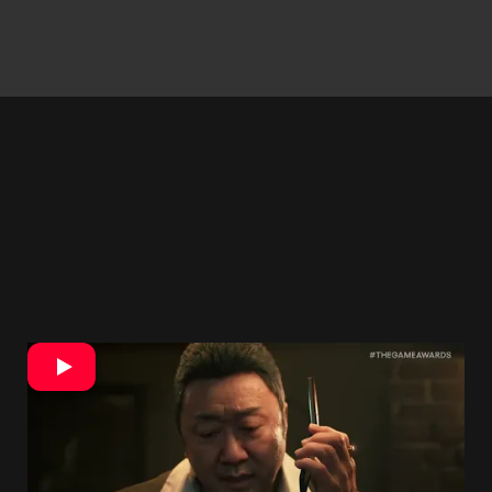
Hlavný hrdina bojuje holými päsťami. Proti nemu
stoja ozbrojení muži. Napriek tomu víťazí.
Odchádza z baru bez jediného škrabanca. Kráča
ulicou ďalej. Kamera však odhalí ikonickú bránu
Kabukičó
. Ide o skutočnú tokijskú štvrť. Práve tá