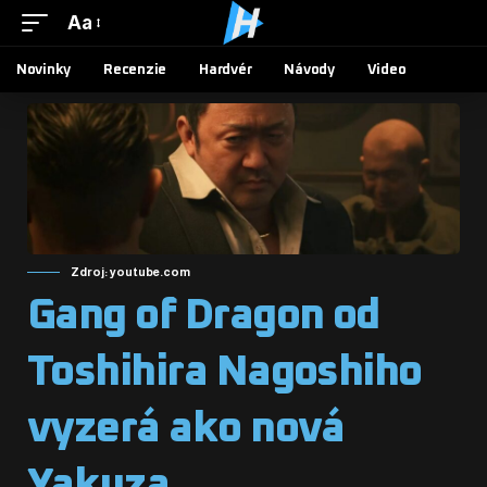
Aa
Novinky
Recenzie
Hardvér
Návody
Video
Zdroj: youtube.com
Gang of Dragon od
Toshihira Nagoshiho
vyzerá ako nová
Yakuza