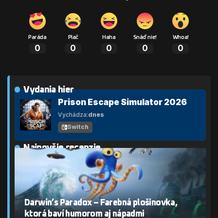
Paráda
Plač
Haha
Snáď nie!
Whoa!
0
0
0
0
0
Vydania hier
Prison Escape Simulator 2026
Vychádza:
dnes
Switch
Najnovšie recenzie
Darwin’s Paradox – Farebná plošinovka,
ktorá baví humorom aj nápadmi