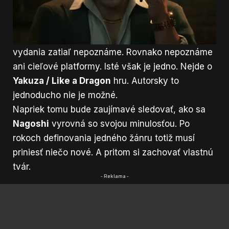
inšpirovala
Kamurocho
zo série Yakuza.
Na záver sa objaví logo
Gang of Dragon
.
Zvýraznené písmená tvoria skratku
GOD
. Dátum
vydania zatiaľ nepoznáme. Rovnako nepoznáme
ani cieľové platformy. Isté však je jedno. Nejde o
Yakuza / Like a Dragon
hru. Autorsky to
jednoducho nie je možné.
Napriek tomu bude zaujímavé sledovať, ako sa
Nagoshi
vyrovná so svojou minulosťou. Po
rokoch definovania jedného žánru totiž musí
priniesť niečo nové. A pritom si zachovať vlastnú
tvár.
- Reklama -