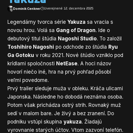
Dominik Cenkner
Uverejnené 12. decembra 2025
Legendárny tvorca série
Yakuza
sa vracia s
novou hrou. Volá sa
Gang of Dragon
. Ide o
debutový titul štúdia
Nagoshi Studio
. To založil
Toshihiro Nagoshi
po odchode zo štúdia
Ryu
Ga Gotoku
v roku 2021. Nové štúdio vzniklo pod
krídlami spoločnosti
NetEase
. A hoci názov
hovorí niečo iné, hra na prvý pohľad pôsobí
veľmi povedome.
Prvý trailer sleduje muža v obleku. Kráča ulicami
Japonska. Následne ho dobodá neznáma osoba.
Potom však prichádza ostrý strih. Rovnaký muž
sedí v malom bare. Je živý a bez zranení. Do
podniku vstúpi skupina
yakuza
. Žiadajú
vyrovnanie starých účtov. Vtom zazvoní telefón.