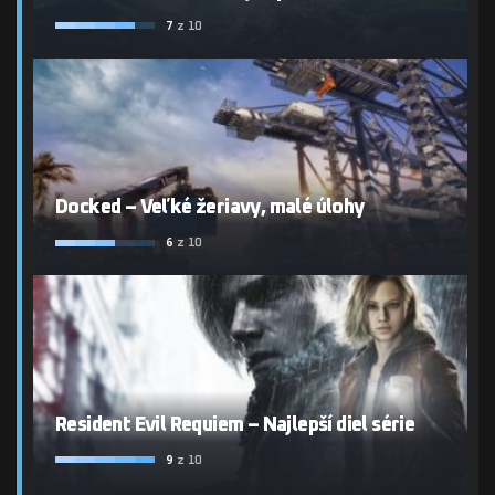
7
z 10
Docked – Veľké žeriavy, malé úlohy
6
z 10
Resident Evil Requiem – Najlepší diel série
9
z 10