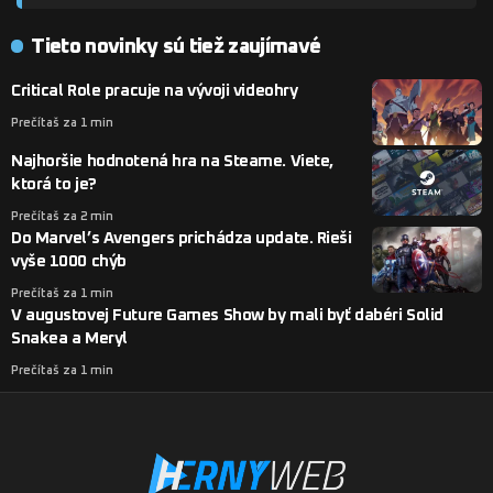
Tieto novinky sú tiež zaujímavé
Critical Role pracuje na vývoji videohry
Prečítaš za 1 min
Najhoršie hodnotená hra na Steame. Viete,
ktorá to je?
Prečítaš za 2 min
Do Marvel’s Avengers prichádza update. Rieši
vyše 1000 chýb
Prečítaš za 1 min
V augustovej Future Games Show by mali byť dabéri Solid
Snakea a Meryl
Prečítaš za 1 min