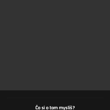
Čo si o tom myslíš?