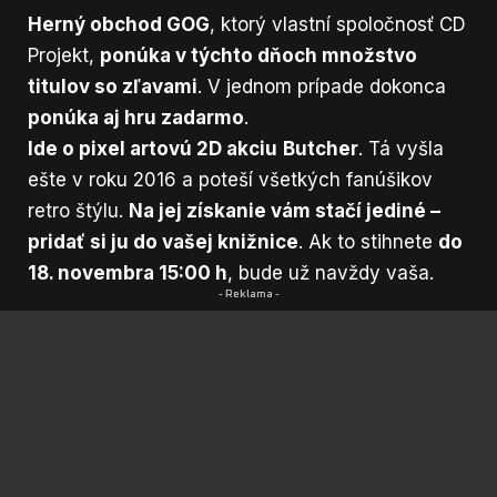
Herný obchod GOG
, ktorý vlastní spoločnosť CD
Projekt,
ponúka v týchto dňoch množstvo
titulov so zľavami
. V jednom prípade dokonca
ponúka aj hru zadarmo
.
Ide o pixel artovú 2D akciu
Butcher
. Tá vyšla
ešte v roku 2016 a poteší všetkých fanúšikov
retro štýlu.
Na jej získanie vám stačí jediné –
pridať si ju do vašej knižnice
. Ak to stihnete
do
18. novembra 15:00 h
, bude už navždy vaša.
- Reklama -