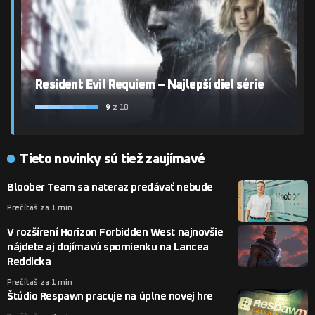
Resident Evil Requiem – Najlepší diel série
9
z 10
Tieto novinky sú tiež zaujímavé
Bloober Team sa nateraz predávať nebude
Prečítaš za 1 min
V rozšírení Horizon Forbidden West najnovšie
nájdete aj dojímavú spomienku na Lancea
Reddicka
Prečítaš za 1 min
Štúdio Respawn pracuje na úplne novej hre