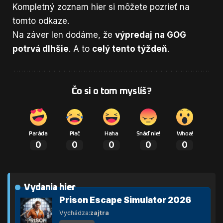
Kompletný zoznam hier si môžete pozrieť na
tomto odkaze
.
Na záver len dodáme, že
výpredaj na GOG
potrvá dlhšie
. A to
celý tento týždeň
.
Čo si o tom myslíš?
Paráda
Plač
Haha
Snáď nie!
Whoa!
0
0
0
0
0
Vydania hier
Prison Escape Simulator 2026
Vychádza:
zajtra