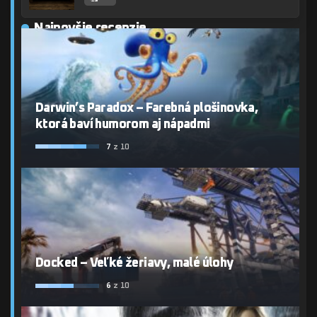
Najnovšie recenzie
Darwin’s Paradox – Farebná plošinovka,
ktorá baví humorom aj nápadmi
7
z 10
Docked – Veľké žeriavy, malé úlohy
6
z 10