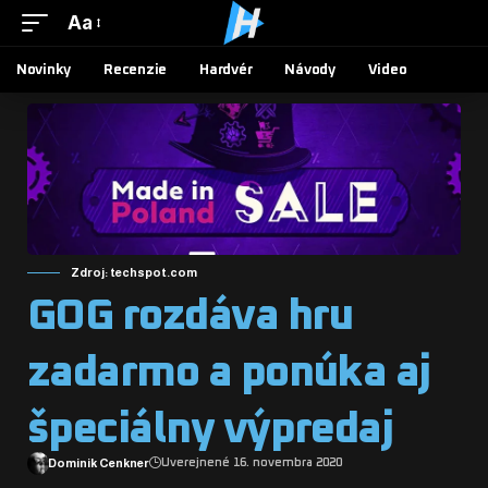
Aa
Novinky
Recenzie
Hardvér
Návody
Video
Zdroj: techspot.com
GOG rozdáva hru
zadarmo a ponúka aj
špeciálny výpredaj
Dominik Cenkner
Uverejnené 16. novembra 2020