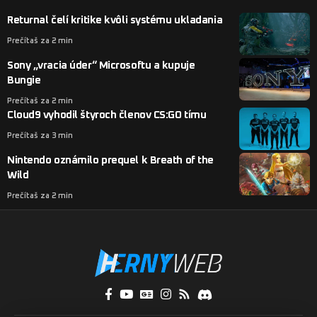
Returnal čelí kritike kvôli systému ukladania
Prečítaš za 2 min
Sony „vracia úder“ Microsoftu a kupuje
Bungie
Prečítaš za 2 min
Cloud9 vyhodil štyroch členov CS:GO tímu
Prečítaš za 3 min
Nintendo oznámilo prequel k Breath of the
Wild
Prečítaš za 2 min