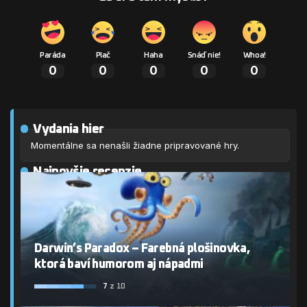
Paráda
Plač
Haha
Snáď nie!
Whoa!
0
0
0
0
0
Vydania hier
Momentálne sa nenašli žiadne pripravované hry.
Najnovšie recenzie
Darwin’s Paradox – Farebná plošinovka,
ktorá baví humorom aj nápadmi
7
z 10