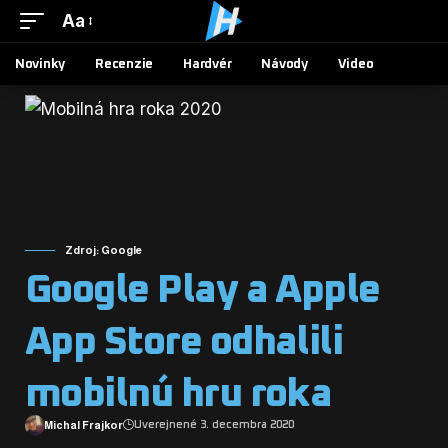
Aa
Novinky
Recenzie
Hardvér
Návody
Video
Zdroj: Google
Google Play a Apple
App Store odhalili
mobilnú hru roka
Michal Frajkor
Uverejnené 3. decembra 2020