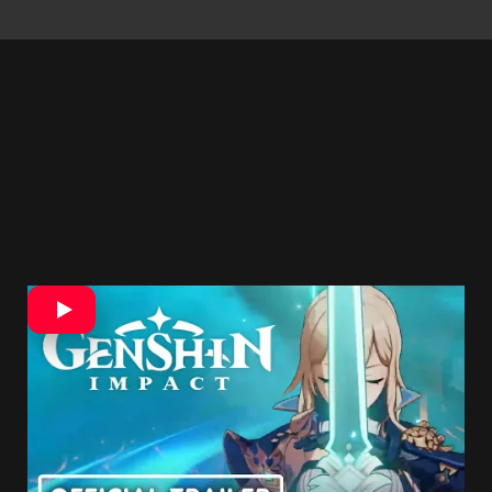
Obchod Apple App Store vyhlásenie mobilnej hry
roka nijak podrobnejšie nekomentoval,
no tiež sa
ňou stala hra Genshin Impact
. Okrem toho sa k
oceneniu dostalo aj niekoľko iných hier v
rôznych kategóriách.
Legends of Runeterra
bola vyhlásená za najlepšiu hru roka na
zariadenia iPad.
Disco Elysium
získala cenu za