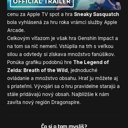
platformu Mac,
Dandara Trials of Fear
získala
cenu za Apple TV spot a hra
Sneaky Sasquatch
bola vyhlásená za hru roka vrámci služby
Apple
Arcade
.
Celkovým víťazom je však hra Genshin Impact a
na tom sa nič nemení. Vstúpila na trh s veľkou
silou a odvtedy si získava množstvo fanúšikov.
Ponúka grafiku podobnú hre
The Legend of
Zelda: Breath of the Wild
, jednoduché
ovládanie a množstvo obsahu. Hrať ju môžete aj
s priateľmi. Vývojári sa o hru pravidelne starajú a
stále pridávajú nový obsah. Najbližšie k nám
zavíta nový región Dragonspire.
Čo si o tom myslíš?