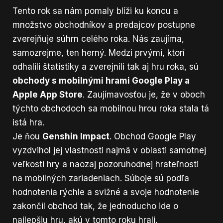
Tento rok sa nám pomaly blíži ku koncu a
množstvo obchodníkov a predajcov postupne
zverejňuje súhrn celého roka. Nás zaujíma,
samozrejme, ten herný. Medzi prvými, ktorí
odhalili štatistiky a zverejnili tak aj hru roka, sú
obchody s mobilnými hrami Google Play a
Apple App Store
. Zaujímavosťou je, že v oboch
týchto obchodoch sa mobilnou hrou roka stala tá
istá hra.
Je ňou
Genshin Impact
. Obchod Google Play
vyzdvihol jej vlastnosti najmä v oblasti samotnej
veľkosti hry a naozaj pozoruhodnej hrateľnosti
na mobilných zariadeniach. Súboje sú podľa
hodnotenia rýchle a svižné a svoje hodnotenie
zakončil obchod tak, že jednoducho ide o
najlepšiu hru, akú v tomto roku hrali.