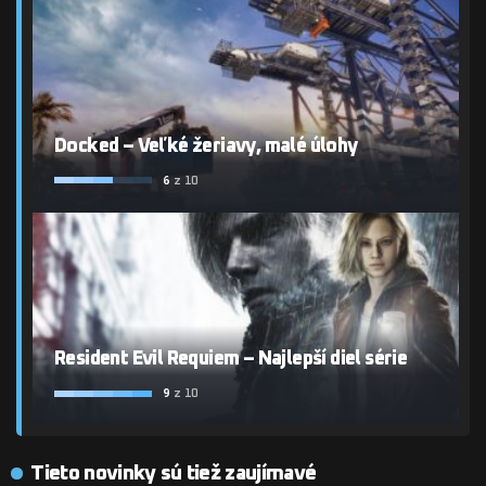
Docked – Veľké žeriavy, malé úlohy
6
z 10
Resident Evil Requiem – Najlepší diel série
9
z 10
Tieto novinky sú tiež zaujímavé