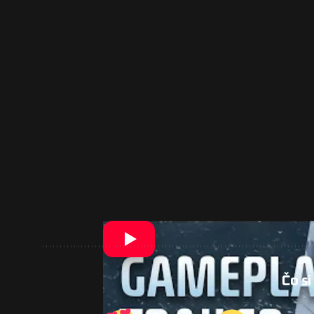
Čo si