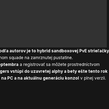
dľa autorov je to hybrid sandboxovej PvE strieľačk
ennom squade na zamrznutej pustatine.
septembra
a registrovať sa môžete prostredníctvom
ers vstúpi do uzavretej alphy a bety ešte tento rok
 na PC a na aktuálnu generáciu konzol
v plnej verzii.