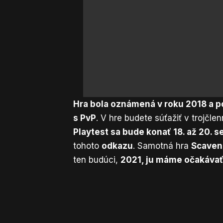
Hra bola oznámená v roku 2018 a po
s PvP
. V hre budete súťažiť v trojčl
Playtest sa bude konať 18. až 20. 
tohoto
odkazu
. Samotná hra
Scaveng
ten budúci,
2021, ju máme očakávať