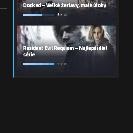
Docked – Veľké žeriavy, malé úlohy
6
z 10
Resident Evil Requiem – Najlepší diel
série
9
z 10
h