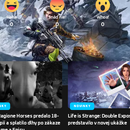
Haha
Snáď nie!
Whoa!
0
0
0
NKY
NOVINKY
Ragione Horses predalo 18-
Life is Strange: Double Expo
ópií a splatilo dlhy po zákaze
predstavilo v novej ukážke