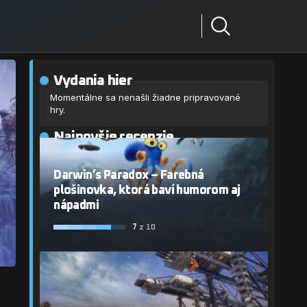
Vydania hier
Momentálne sa nenašli žiadne pripravované
hry.
Najnovšie recenzie
Darwin’s Paradox – Farebná
plošinovka, ktorá baví humorom aj
nápadmi
7
z 10