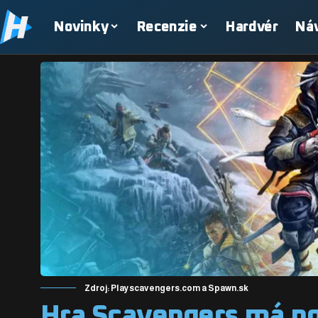
Novinky
Recenzie
Hardvér
Ná
Zdroj: Playscavengers.com a Spawn.sk
Hra Scavengers má no