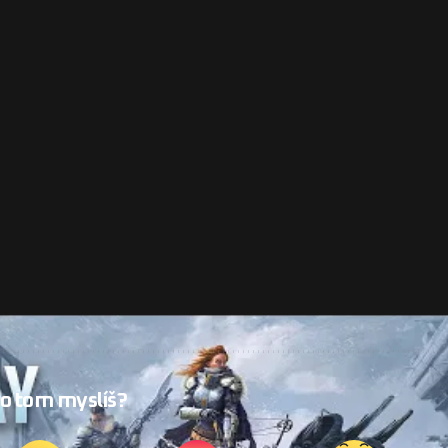
 o tom myslíš?