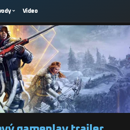
vody
Video
vý gameplay trailer