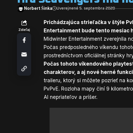
Norbert Šinka
Uverejnené 5. septembra 2020
Prichádzajúca strieľačka v štýle Pv
Entertainment bude tento mesiac h
Zdieľaj
Midwinter Entertainment zverejnila n
Počas predposledného víkendu tohoto
prostredníctvom oficiálnej stránky hry
Počas tohoto víkendového playtes
charakterov, a aj nové herné funkc
traileru, ktorý si môžete pozrieť na k
PvPvE. Rozloha mapy činí 9 kilometro
AI nepriateľov a príšer.