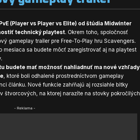
PvE (Player vs Player vs Elite) od štúdia Midwinter
ostiť technický playtest
. Okrem toho, spoločnosť
ový gameplay trailer pre Free-To-Play hru Scavengers.
 mesiaca sa budete môcť zaregistrovať aj na playtest
.
tu budete mať možnosť nahliadnuť ma nové vzhľady
ie
, ktoré boli odhalené prostredníctvom gameplay
onci článku. Nové funkcie zahŕňajú aj rozsiahle bitky
v štvorcových, na ktorej narazíte na stovky pokročilýc
- Reklama -