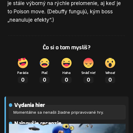
je stále výborný na rýchle prelomenie, aj keď je
to Poison move. (Debuffy fungujú, kým boss
„neanuluje efekty“.)
Čo si o tom myslíš?
Paráda
Plač
Haha
Snáď nie!
Whoa!
0
0
0
0
0
Vydania hier
Momentálne sa nenašli žiadne pripravované hry.
Najnovšie recenzie