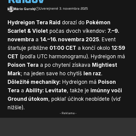
Mário Gurský
Uverejnené 3. novembra 2025
Hydreigon Tera Raid
dorazí do
Pokémon
Scarlet & Violet
počas dvoch víkendov:
7.–9.
novembra
a
14.–16. novembra 2025
. Event
štartuje približne
01:00 CET
a končí okolo
12:59
CET
(podľa UTC harmonogramu). Hydreigon má
Poison Tera
a po chytení získava
Mightiest
Mark
; na jeden save ho chytíš
len raz
.
Dôležité mechaniky:
Hydreigon má
Poison
Tera
a
Ability: Levitate
, takže je
imúnny voči
Ground útokom
, pokiaľ účinok neobídete (viď
nižšie).
- Reklama -