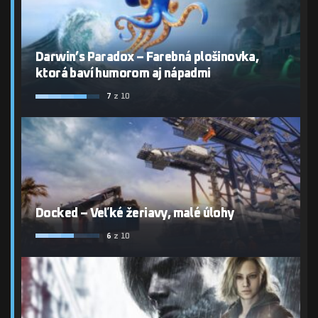
Darwin’s Paradox – Farebná plošinovka,
ktorá baví humorom aj nápadmi
7
z 10
Docked – Veľké žeriavy, malé úlohy
6
z 10