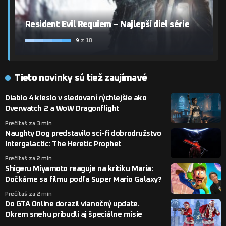
Resident Evil Requiem – Najlepší diel série
9
z 10
Tieto novinky sú tiež zaujímavé
Diablo 4 kleslo v sledovaní rýchlejšie ako
Overwatch 2 a WoW Dragonflight
Prečítaš za 3 min
Naughty Dog predstavilo sci-fi dobrodružstvo
Intergalactic: The Heretic Prophet
Prečítaš za 2 min
Shigeru Miyamoto reaguje na kritiku Maria:
Dočkáme sa filmu podľa Super Mario Galaxy?
Prečítaš za 2 min
Do GTA Online dorazil vianočný update.
Okrem snehu pribudli aj špeciálne misie