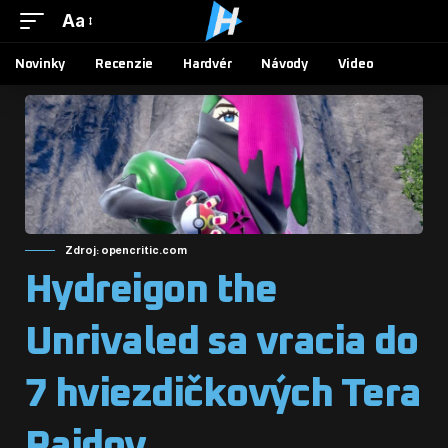
Aa
Novinky
Recenzie
Hardvér
Návody
Video
Zdroj: opencritic.com
Hydreigon the
Unrivaled sa vracia do
7 hviezdičkových Tera
Raidov