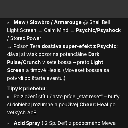
Mew / Slowbro / Armarouge
@ Shell Bell
Light Screen → Calm Mind →
Psychic/Psyshock
/ Stored Power
→ Poison Tera
dostáva super-efekt z Psychic
;
dávaj si však pozor na potenciálne
Dark
Pulse/Crunch
v sete bossa – preto
Light
Screen
a tímové Heals. (Moveset bosssa sa
potvrdí po štarte eventu.)
Tipy k priebehu:
Po zložení štítu často príde „stat reset“ – buffy
si dobiehaj rozumne a používej
Cheer: Heal
po
veľkých AoE.
Acid Spray
(-2 Sp. Def) z podporného Mewa