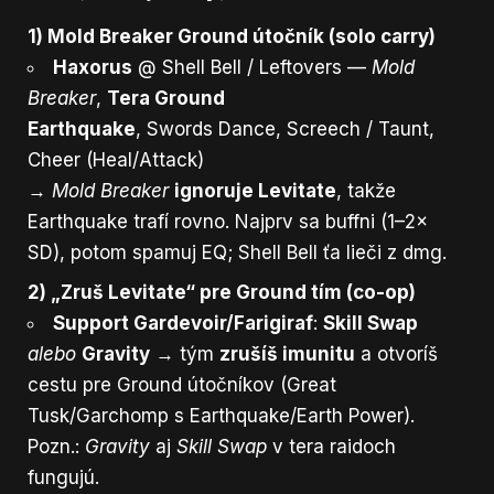
1) Mold Breaker Ground útočník (solo carry)
Haxorus
@ Shell Bell / Leftovers —
Mold
Breaker
,
Tera Ground
Earthquake
, Swords Dance, Screech / Taunt,
Cheer (Heal/Attack)
→
Mold Breaker
ignoruje Levitate
, takže
Earthquake trafí rovno. Najprv sa buffni (1–2×
SD), potom spamuj EQ; Shell Bell ťa lieči z dmg.
2) „Zruš Levitate“ pre Ground tím (co-op)
Support Gardevoir/Farigiraf
:
Skill Swap
alebo
Gravity
→ tým
zrušíš imunitu
a otvoríš
cestu pre Ground útočníkov (Great
Tusk/Garchomp s Earthquake/Earth Power).
Pozn.:
Gravity
aj
Skill Swap
v tera raidoch
fungujú.