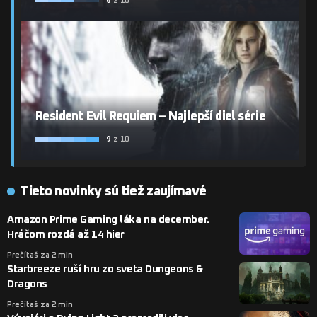
z 10
Resident Evil Requiem – Najlepší diel série
9
z 10
Tieto novinky sú tiež zaujímavé
Amazon Prime Gaming láka na december.
Hráčom rozdá až 14 hier
Prečítaš za 2 min
Starbreeze ruší hru zo sveta Dungeons &
Dragons
Prečítaš za 2 min