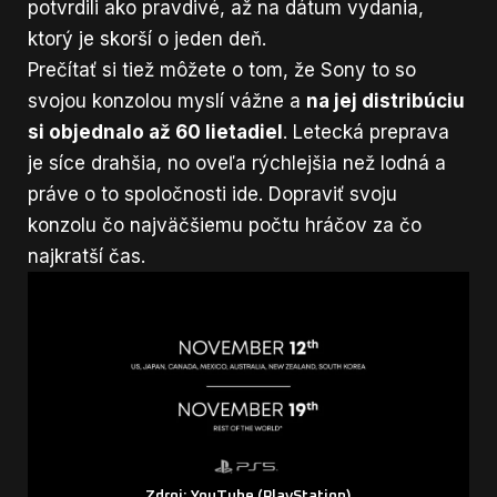
potvrdili ako pravdivé, až na dátum vydania,
ktorý je skorší o jeden deň.
Prečítať si tiež môžete o tom, že Sony to so
svojou konzolou myslí vážne a
na jej distribúciu
si objednalo až 60 lietadiel
. Letecká preprava
je síce drahšia, no oveľa rýchlejšia než lodná a
práve o to spoločnosti ide. Dopraviť svoju
konzolu čo najväčšiemu počtu hráčov za čo
najkratší čas.
Zdroj: YouTube (PlayStation)