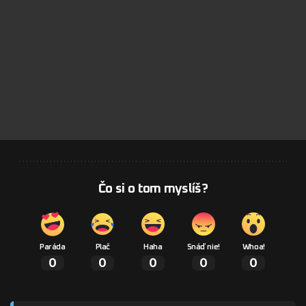
Čo si o tom myslíš?
Paráda
Plač
Haha
Snáď nie!
Whoa!
0
0
0
0
0