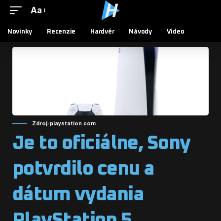
Aa
Novinky
Recenzie
Hardvér
Návody
Video
Zdroj: playstation.com
Je to oficiálne, Sony
potvrdilo cenu a
dátum vydania
PlayStation 5