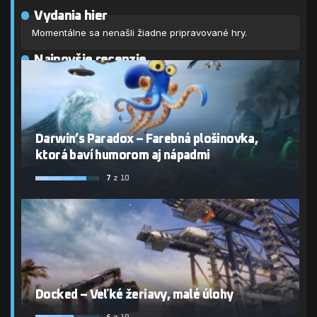
Vydania hier
Momentálne sa nenašli žiadne pripravované hry.
Najnovšie recenzie
Darwin’s Paradox – Farebná plošinovka,
ktorá baví humorom aj nápadmi
7
z 10
Docked – Veľké žeriavy, malé úlohy
6