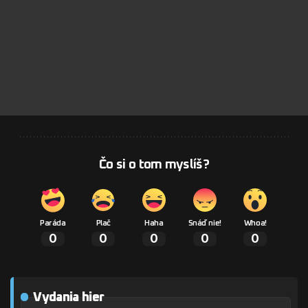
Čo si o tom myslíš?
Paráda
Plač
Haha
Snáď nie!
Whoa!
0
0
0
0
0
Vydania hier