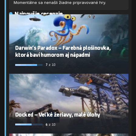
Momentálne sa nenašli žiadne pripravované hry.
Najnovšie recenzie
Darwin’s Paradox – Farebná plošinovka,
ktorá baví humorom aj nápadmi
7
z 10
Docked – Veľké žeriavy, malé úlohy
6
z 10