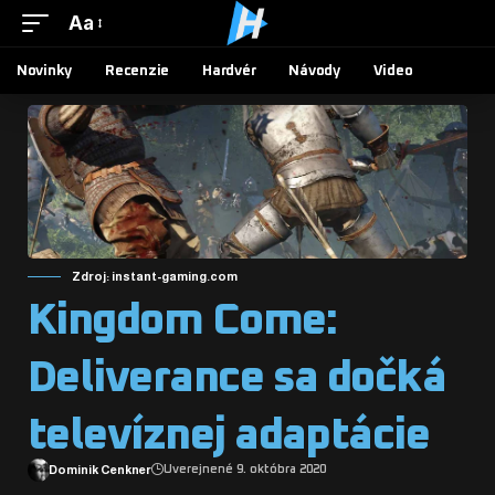
Aa
Novinky
Recenzie
Hardvér
Návody
Video
Zdroj: instant-gaming.com
Kingdom Come:
Deliverance sa dočká
televíznej adaptácie
Dominik Cenkner
Uverejnené 9. októbra 2020