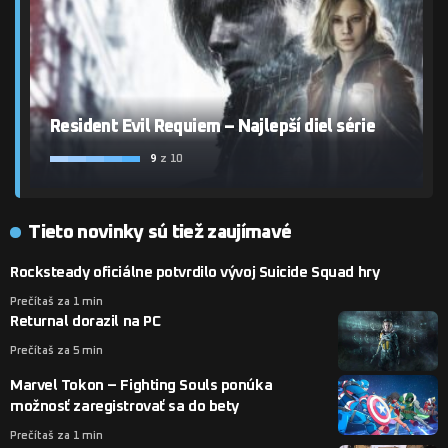
Resident Evil Requiem – Najlepší diel série
9
z 10
Tieto novinky sú tiež zaujímavé
Rocksteady oficiálne potvrdilo vývoj Suicide Squad hry
Prečítaš za 1 min
Returnal dorazil na PC
Prečítaš za 5 min
Marvel Tokon – Fighting Souls ponúka
možnosť zaregistrovať sa do bety
Prečítaš za 1 min