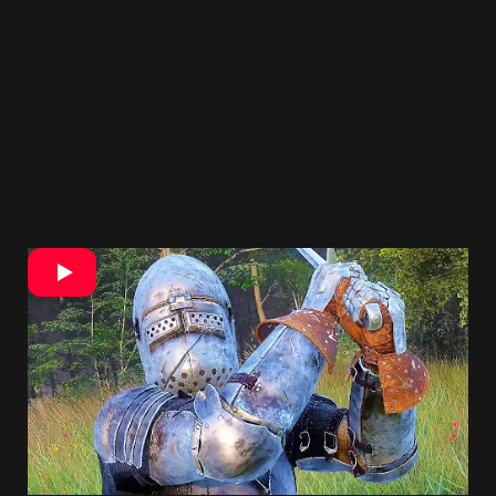
Zo zatiaľ dostupných informácií vyplýva, že
filmári oslovili autorov hry Kingdom Come:
Deliverance
, čo ich samozrejme potešilo.
Upozorňujú však, že celé to budú mať pod
palcom americkí filmári.
Kedy sa dočkáme výsledného projektu a
vôbec v akej podobe, zatiaľ nie je známe.
V
týchto dňoch ešte len
prebieha výber režisérov