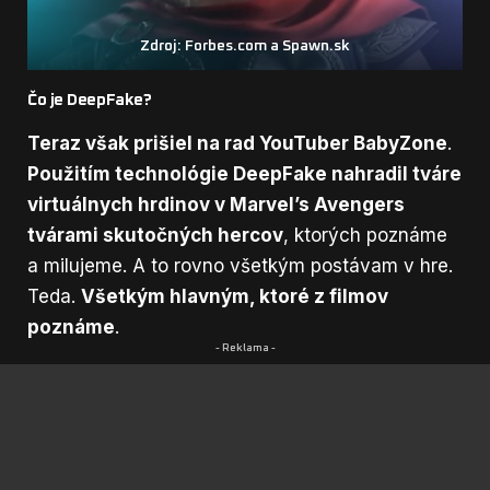
Zdroj: Forbes.com a Spawn.sk
Čo je DeepFake?
Teraz však prišiel na rad YouTuber BabyZone
.
Použitím technológie DeepFake nahradil tváre
virtuálnych hrdinov v Marvel’s Avengers
tvárami skutočných hercov
, ktorých poznáme
a milujeme. A to rovno všetkým postávam v hre.
Teda.
Všetkým hlavným, ktoré z filmov
poznáme
.
- Reklama -