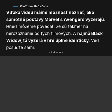
YouTuber BabyZone
Vďaka videu máme možnosť nazrieť, ako
samotné postavy Marvel’s Avengers vyzerajú
.
Hneď môžeme povedať, že sú takmer na
nerozoznanie od tých filmových. A
najmä Black
Widow, tá vyzerá v hre úplne identicky
. Veď
posúďte sami.
- Reklama -