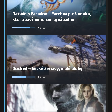
Darwin’s Paradox – Farebná plošinovka,
ktorá baví humorom aj nápadmi
7
z 10
Docked – Veľké žeriavy, malé úlohy
6
z 10