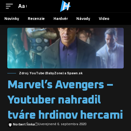
Aa
Novinky
Recenzie
Hardvér
Návody
Video
Zdroj: YouTube (BabyZone) a Spawn.sk
Marvel’s Avengers –
Youtuber nahradil
tváre hrdinov hercami
Norbert Šinka
Uverejnené 6. septembra 2020