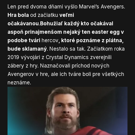
Len pred dvoma dňami vyšlo Marvel’s Avengers.
Hra bola
od začiatku
veľmi
očakávanou
.
Bohužiaľ každý kto očakával
aspoň prinajmenšom nejaký ten easter egg v
podobe tvári
hercov
, ktoré poznáme z plátna,
bude sklamaný
. Nestalo sa tak. Začiatkom roka
2019 vývojári z Crystal Dynamics zverejnili
zábery z hry. Naznačovali príchod nových
Avengerov v hre, ale ich tváre boli pre všetkých
neznáme.