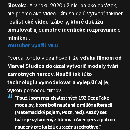
človeka
. A v roku 2020 už nie len ako obrázok,
ale priamo ako video. Čím sa dajú vytvoriť takmer
realistické video-zábery, ktoré dokážu
simulovať aj samotné identické rozprávanie s
mimikou
.
YouTuber využil MCU
Tvorca tohoto videa hovorí, že
vďaka filmom od
Marvel Studios dokázal vytvoriť modely tvárí
samotných hercov. Naučil tak túto
technológiu vymodelovať a vylepšiť aj jej
výkon
pomocou filmov.
“
Použil som mojich vlastných 192 DeepFake
modelov, ktoré boli naučené z milióna iterácií
(Matematický pojem, Pozn. red.).
Každý set
tváre je vytvorený z filmov o Avengers a potom
naučený pre každú cutacénu jednotlivo.
“