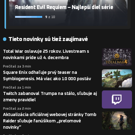
Resident Evil Requiem – Najlepší diel série
9
z 10
Tieto novinky sú tiež zaujímavé
Total War oslavuje 25 rokov. Livestream s
novinkami príde už 4. decembra
Prečítaš za 3 min
Square Enix odhaľuje prvý teaser na
Symbiogenesis. Má viac ako 10 000 postáv
Prečítaš za 1 min
Twitch zabanoval Trumpa na stálo, sľubuje aj
zmeny pravidiel
Prečítaš za 2 min
Aktualizácia oficiálnej webovej stránky Tomb
Raider sľubuje fanúšikom „prelomové
novinky“