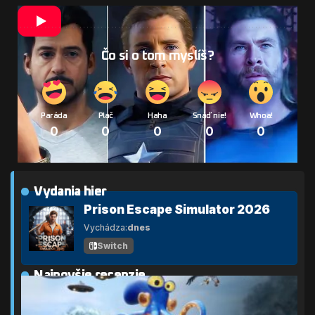
Čo si o tom myslíš?
Paráda
Plač
Haha
Snáď nie!
Whoa!
0
0
0
0
0
Vydania hier
Prison Escape Simulator 2026
Vychádza:
dnes
Switch
Najnovšie recenzie