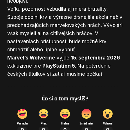
neobjaví.
Veľkú pozornosť vzbudila aj miera brutality.
Súboje doplní krv a výrazne drsnejšia akcia než v
predchádzajúcich marvelovských hrách. Vývojári
však mysleli aj na citlivejších hráčov. V
nastaveniach prístupnosti bude možné krv
obmedziť alebo úplne vypnúť.
Marvel’s Wolverine
vyjde
15. septembra 2026
exkluzívne pre
PlayStation 5
. Na potvrdenie
českých titulkov si zatiaľ musíme počkať.
Čo si o tom myslíš?
Paráda
Plač
Haha
Snáď nie!
Whoa!
0
0
0
0
0