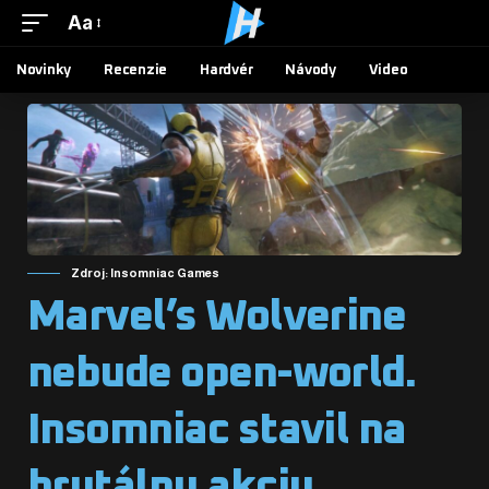
Aa
Novinky
Recenzie
Hardvér
Návody
Video
Zdroj: Insomniac Games
Marvel’s Wolverine
nebude open-world.
Insomniac stavil na
brutálnu akciu