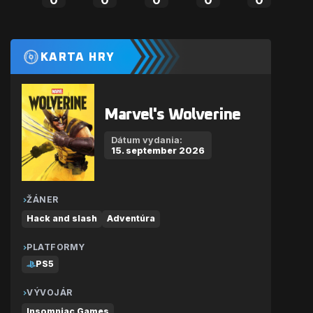
KARTA HRY
Marvel's Wolverine
Dátum vydania:
15. september 2026
ŽÁNER
Hack and slash
Adventúra
PLATFORMY
PS5
VÝVOJÁR
Insomniac Games