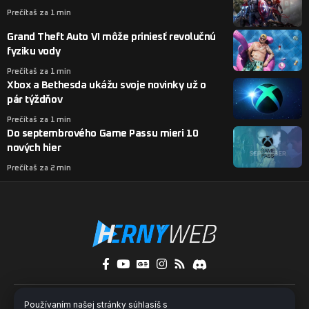
Prečítaš za 1 min
Grand Theft Auto VI môže priniesť revolučnú
fyziku vody
Prečítaš za 1 min
Xbox a Bethesda ukážu svoje novinky už o
pár týždňov
Prečítaš za 1 min
Do septembrového Game Passu mieri 10
nových hier
Prečítaš za 2 min
O nás
Kontakty
Pridaj sa k nám
Používaním našej stránky súhlasíš s