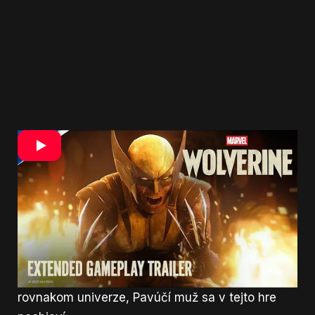
Insomniac zároveň sľubuje výraznú rozmanitosť.
Popri akcii dostanú priestor aj cestovanie,
vyšetrovanie a objavovanie. Tempo hry má
pripomínať komiksové príbehy. Tie hráča
neustále ženú vpred cez zvraty a dôležité
udalosti.
Fanúšikovia však nemajú čakať crossover so
Spider-Manom. Hoci sa obe hry odohrávajú v
rovnakom univerze, Pavúčí muž sa v tejto hre