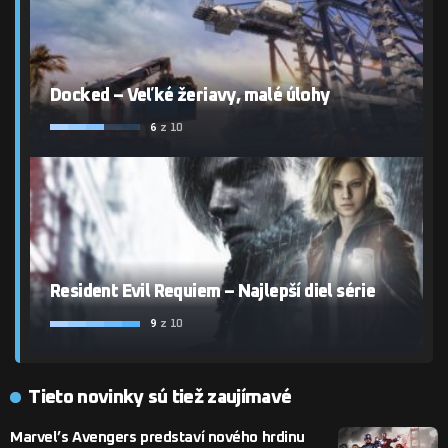
Docked – Veľké žeriavy, malé úlohy
6
z 10
Resident Evil Requiem – Najlepší diel série
9
z 10
Tieto novinky sú tiež zaujímavé
Marvel’s Avengers predstaví nového hrdinu