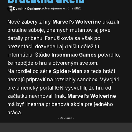
Dominik Cenkner
Uverejnené 4. júna 2026
Nové zábery z hry
Marvel’s Wolverine
ukázali
brutálne súboje, známych mutantov aj prvé
detaily príbehu. Fanúšikovia sa však po
prezentácii dozvedeli aj ďalšiu dôležitú
informáciu. Štúdio
Insomniac Games
potvrdilo,
že nepôjde o hru s otvoreným svetom.
Na rozdiel od série
Spider-Man
sa teda hráči
nemajú pripraviť na rozsiahly sandbox. Vývojári
pre americký portál
IGN
vysvetlili, že hru od
začiatku navrhovali inak.
Marvel’s Wolverine
má byť lineárna príbehová akcia pre jedného
hráča.
- Reklama -