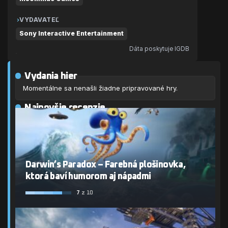
VYDAVATEĽ
Sony Interactive Entertainment
Dáta poskytuje IGDB
Vydania hier
Momentálne sa nenašli žiadne pripravované hry.
Najnovšie recenzie
Darwin’s Paradox – Farebná plošinovka,
ktorá baví humorom aj nápadmi
7
z 10