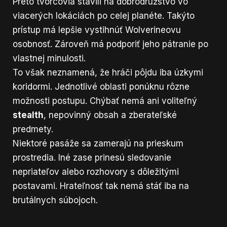
Preto tvorcovia stavili na dobrodružstvo vo
viacerých lokáciách po celej planéte. Takýto
prístup má lepšie vystihnúť Wolverineovu
osobnosť. Zároveň má podporiť jeho pátranie po
vlastnej minulosti.
To však neznamená, že hráči pôjdu iba úzkymi
koridormi. Jednotlivé oblasti ponúknu rôzne
možnosti postupu. Chýbať nemá ani voliteľný
stealth
, nepovinný obsah a zberateľské
predmety.
Niektoré pasáže sa zamerajú na prieskum
prostredia. Iné zase prinesú sledovanie
nepriateľov alebo rozhovory s dôležitými
postavami. Hrateľnosť tak nemá stáť iba na
brutálnych súbojoch.