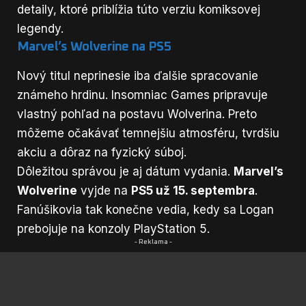
detaily, ktoré priblížia túto verziu komiksovej
legendy.
Marvel’s Wolverine na PS5
Nový titul neprinesie iba ďalšie spracovanie
známeho hrdinu. Insomniac Games pripravuje
vlastný pohľad na postavu Wolverina. Preto
môžeme očakávať temnejšiu atmosféru, tvrdšiu
akciu a dôraz na fyzický súboj.
Dôležitou správou je aj dátum vydania.
Marvel’s
Wolverine
vyjde na
PS5 už 15. septembra
.
Fanúšikovia tak konečne vedia, kedy sa Logan
prebojuje na konzoly PlayStation 5.
- Reklama -