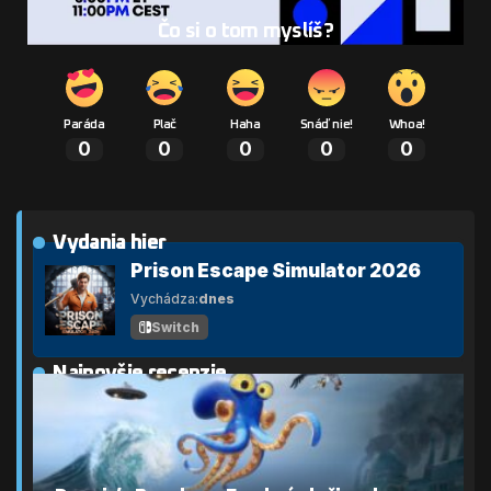
Čo si o tom myslíš?
Paráda
Plač
Haha
Snáď nie!
Whoa!
0
0
0
0
0
Vydania hier
Prison Escape Simulator 2026
Vychádza:
dnes
Switch
Najnovšie recenzie