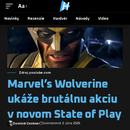
Aa
Novinky
Recenzie
Hardvér
Návody
Video
Zdroj: youtube.com
Marvel’s Wolverine
ukáže brutálnu akciu
v novom State of Play
Dominik Cenkner
Uverejnené 2. júna 2026