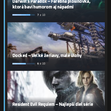
Darwin’s Paradox – Farebná plošinovka,
ktorá baví humorom aj nápadmi
7
z 10
Docked – Veľké žeriavy, malé úlohy
6
z 10
Resident Evil Requiem – Najlepší diel série