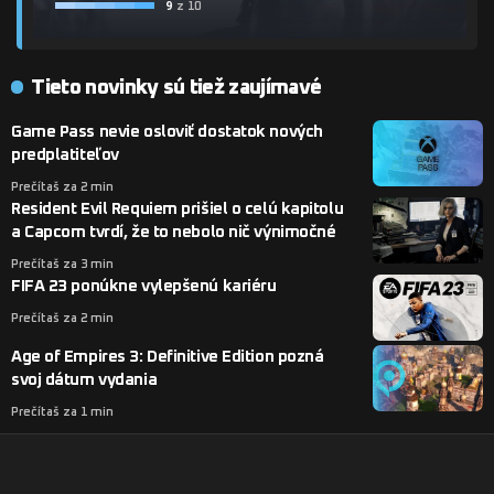
9
z 10
Tieto novinky sú tiež zaujímavé
Game Pass nevie osloviť dostatok nových
predplatiteľov
Prečítaš za 2 min
Resident Evil Requiem prišiel o celú kapitolu
a Capcom tvrdí, že to nebolo nič výnimočné
Prečítaš za 3 min
FIFA 23 ponúkne vylepšenú kariéru
Prečítaš za 2 min
Age of Empires 3: Definitive Edition pozná
svoj dátum vydania
Prečítaš za 1 min