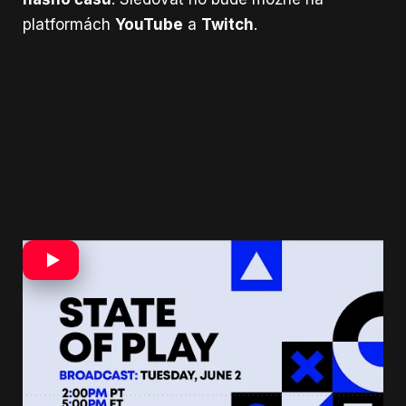
platformách
YouTube
a
Twitch
.
Vysielanie prebehne v angličtine. K dispozícii
budú aj japonské titulky. Sony zároveň sľubuje
novinky od popredných štúdií z celého sveta.
Preto sa dá čakať, že Marvel’s Wolverine nebude
jediným veľkým lákadlom večera.