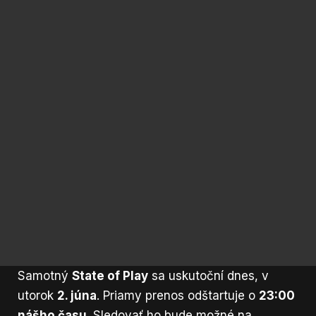
Samotný
State of Play
sa uskutoční dnes, v
utorok
2. júna
. Priamy prenos odštartuje o
23:00
nášho času
. Sledovať ho bude možné na