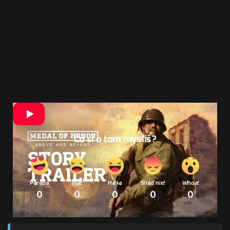
Čo si o tom myslíš?
Paráda
Plač
Haha
Snáď nie!
Whoa!
0
0
0
0
0