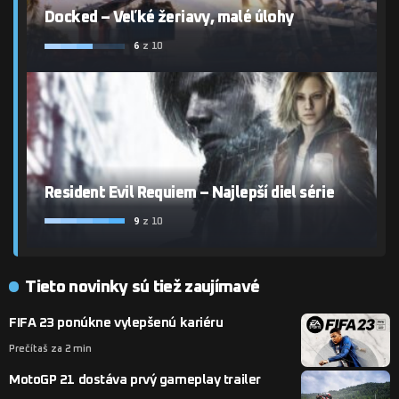
Docked – Veľké žeriavy, malé úlohy
6
z 10
Resident Evil Requiem – Najlepší diel série
9
z 10
Tieto novinky sú tiež zaujímavé
FIFA 23 ponúkne vylepšenú kariéru
Prečítaš za 2 min
MotoGP 21 dostáva prvý gameplay trailer