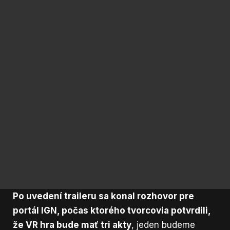
Po uvedení traileru sa konal
rozhovor pre
portál IGN,
počas ktorého tvorcovia potvrdili,
že VR hra bude mať tri akty
, jeden budeme