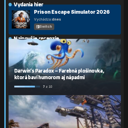
Vydania hier
Prison Escape Simulator 2026
Vychádza:
dnes
Switch
Najnovšie recenzie
Darwin’s Paradox – Farebná plošinovka,
ktorá baví humorom aj nápadmi
7
z 10