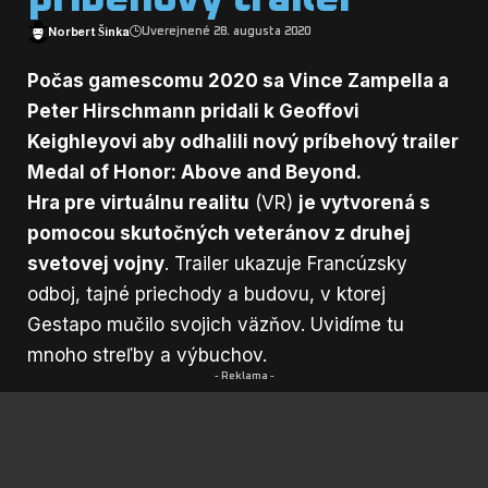
Norbert Šinka
Uverejnené 28. augusta 2020
Počas gamescomu 2020 sa Vince Zampella a
Peter Hirschmann pridali k Geoffovi
Keighleyovi aby odhalili nový príbehový trailer
Medal of Honor: Above and Beyond.
Hra pre virtuálnu realitu
(VR)
je vytvorená s
pomocou skutočných veteránov z druhej
svetovej vojny
. Trailer ukazuje Francúzsky
odboj, tajné priechody a budovu, v ktorej
Gestapo mučilo svojich väzňov. Uvidíme tu
mnoho streľby a výbuchov.
- Reklama -