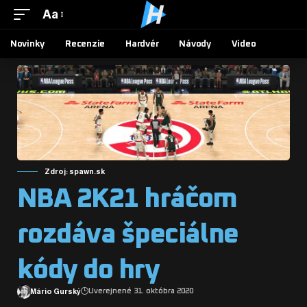
Aa
Novinky
Recenzie
Hardvér
Návody
Video
Zdroj: spawn.sk
NBA 2K21 hráčom
rozdáva špeciálne
kódy do hry
Mário Gurský
Uverejnené 31. októbra 2020