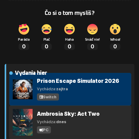
Čo si o tom myslíš?
Paráda
Plač
Haha
Snáď nie!
Whoa!
0
0
0
0
0
Vydania hier
Prison Escape Simulator 2026
Vychádza:
zajtra
Switch
Ambrosia Sky: Act Two
Vychádza:
dnes
PC