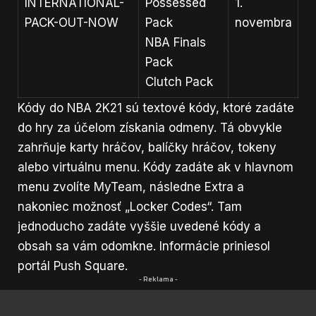
INTERNATIONAL-
Possessed
1.
PACK-OUT-NOW
Pack
novembra
NBA Finals
Pack
Clutch Pack
Kódy do NBA 2K21 sú textové kódy, ktoré zadáte
do hry za účelom získania odmeny. Tá obvykle
zahrňuje karty hráčov, balíčky hráčov, tokeny
alebo virtuálnu menu. Kódy zadáte ak v hlavnom
menu zvolíte MyTeam, následne Extra a
nakoniec možnosť „Locker Codes“. Tam
jednoducho zadáte vyššie uvedené kódy a
obsah sa vám odomkne. Informácie priniesol
portál
Push Square
.
- Reklama -