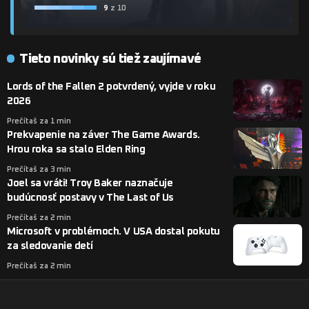
9
z 10
Tieto novinky sú tiež zaujímavé
Lords of the Fallen 2 potvrdený, vyjde v roku
2026
Prečítaš za 1 min
Prekvapenie na záver The Game Awards.
Hrou roka sa stalo Elden Ring
Prečítaš za 3 min
Joel sa vráti! Troy Baker naznačuje
budúcnosť postavy v The Last of Us
Prečítaš za 2 min
Microsoft v problémoch. V USA dostal pokutu
za sledovanie detí
Prečítaš za 2 min