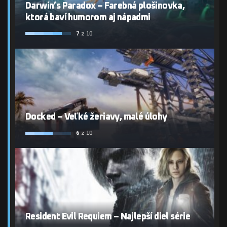
Darwin’s Paradox – Farebná plošinovka,
ktorá baví humorom aj nápadmi
7
z 10
Docked – Veľké žeriavy, malé úlohy
6
z 10
Resident Evil Requiem – Najlepší diel série