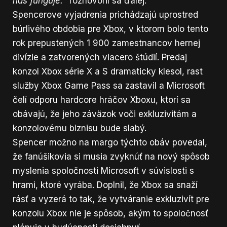
nás funguje.“
rozhovoril sa ďalej.
Spencerove vyjadrenia prichádzajú uprostred
búrlivého obdobia pre Xbox, v ktorom bolo tento
rok prepustených 1 900 zamestnancov hernej
divízie a zatvorených viacero štúdií. Predaj
konzol Xbox série X a S dramaticky klesol, rast
služby Xbox Game Pass sa zastavil a Microsoft
čelí odporu hardcore hráčov Xboxu, ktorí sa
obávajú, že jeho záväzok voči exkluzivitám a
konzolovému biznisu bude slabý.
Spencer možno na margo týchto obáv povedal,
že fanúšikovia si musia zvyknúť na nový spôsob
myslenia spoločnosti Microsoft v súvislosti s
hrami, ktoré vyrába. Doplnil, že Xbox sa snaží
rásť a vyzerá to tak, že vytváranie exkluzivít pre
konzolu Xbox nie je spôsob, akým to spoločnosť