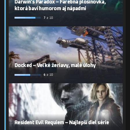
Darwin’s Paradox – Farebná plošinovka,
ktorá baví humorom aj nápadmi
7
z 10
Docked – Veľké žeriavy, malé úlohy
6
z 10
Resident Evil Requiem – Najlepší diel série