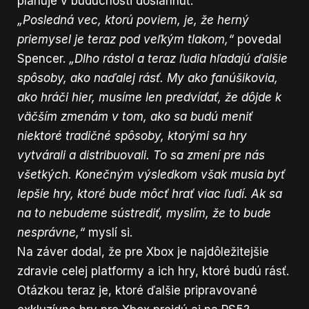
plánuje v budúcnosti dosiahnuť.
„Posledná vec, ktorú poviem, je, že herný
priemysel je teraz pod veľkým tlakom,“
povedal
Spencer.
„Dlho rástol a teraz ľudia hľadajú ďalšie
spôsoby, ako naďalej rásť. My ako fanúšikovia,
ako hráči hier, musíme len predvídať, že dôjde k
väčším zmenám v tom, ako sa budú meniť
niektoré tradičné spôsoby, ktorými sa hry
vytvárali a distribuovali. To sa zmení pre nás
všetkých. Konečným výsledkom však musia byť
lepšie hry, ktoré bude môcť hrať viac ľudí. Ak sa
na to nebudeme sústrediť, myslím, že to bude
nesprávne,“
myslí si.
Na záver dodal, že pre Xbox je najdôležitejšie
zdravie celej platformy a ich hry, ktoré budú rásť.
Otázkou teraz je, ktoré ďalšie pripravované