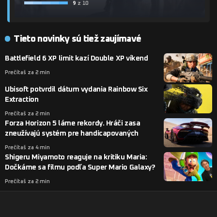
9
z 10
Tieto novinky sú tiež zaujímavé
Battlefield 6 XP limit kazí Double XP víkend
Prečítaš za 2 min
Ubisoft potvrdil dátum vydania Rainbow Six
Extraction
Prečítaš za 2 min
Forza Horizon 5 láme rekordy. Hráči zasa
zneužívajú systém pre handicapovaných
Prečítaš za 4 min
Shigeru Miyamoto reaguje na kritiku Maria:
Dočkáme sa filmu podľa Super Mario Galaxy?
Prečítaš za 2 min