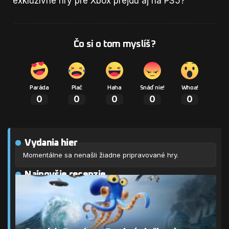
exkluzívne hry pre Xbox prejdú aj na PS5?
Čo si o tom myslíš?
Paráda
Plač
Haha
Snáď nie!
Whoa!
0
0
0
0
0
Vydania hier
Momentálne sa nenašli žiadne pripravované hry.
Najnovšie recenzie