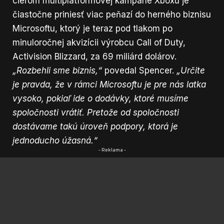
cieľom multiplatformovej kampane Xboxu je
čiastočne priniesť viac peňazí do herného biznisu
Microsoftu, ktorý je teraz pod tlakom po
minuloročnej akvizícii výrobcu Call of Duty,
Activision Blizzard, za 69 miliárd dolárov.
„Rozbehli sme biznis,“
povedal Spencer.
„Určite
je pravda, že v rámci Microsoftu je pre nás latka
vysoko, pokiaľ ide o dodávky, ktoré musíme
spoločnosti vrátiť. Pretože od spoločnosti
dostávame takú úroveň podpory, ktorá je
jednoducho úžasná.“
- Reklama -