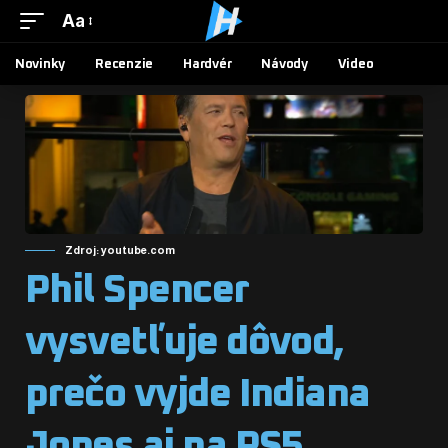
Aa
Novinky
Recenzie
Hardvér
Návody
Video
Zdroj: youtube.com
Phil Spencer
vysvetľuje dôvod,
prečo vyjde Indiana
Jones aj na PS5