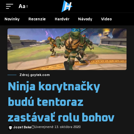
Aa
Novinky
Recenzie
Hardvér
Návody
Video
Zdroj: gcytek.com
Ninja korytnačky
budú tentoraz
zastávať rolu bohov
Jozef Beke
Uverejnené 13. októbra 2020