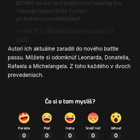
@TMNT
for our next Battle Pass featuring the
Teenage Mutant Ninja Turtles!
pic.twitter.com/w00N2jI8eT
— SMITE 2 (@SMITEGame)
October 12,
2020
Autori ich aktuálne zaradili do nového battle
passu. Môžete si odomknúť Leonarda, Donatella,
Rafaela a Michelangela. Z toho každého v dvoch
prevedeniach.
Čo si o tom myslíš?
Paráda
Plač
Haha
Snáď nie!
Whoa!
0
0
0
0
0