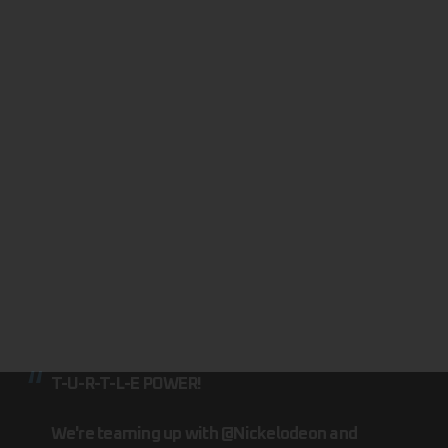
T-U-R-T-L-E POWER!
We're teaming up with
@Nickelodeon
and