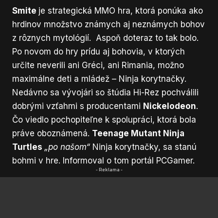
Smite
je strategická MMO hra, ktorá ponúka ako
hrdinov množstvo známych aj neznámych bohov
z rôznych mytológií. Aspoň doteraz to tak bolo.
Po novom do hry prídu aj bohovia, v ktorých
určite neverili ani Gréci, ani Rimania, možno
maximálne deti a mládež – Ninja korytnačky.
Nedávno sa vývojári so štúdia Hi-Rez pochválili
dobrými vzťahmi s producentami
Nickelodeon
.
Čo viedlo pochopiteľne k spolupráci, ktorá bola
práve oboznámená.
Teenage Mutant Ninja
Turtles
„po našom“
Ninja korytnačky, sa stanú
bohmi v hre. Informoval o tom
portál PCGamer
.
- Reklama -