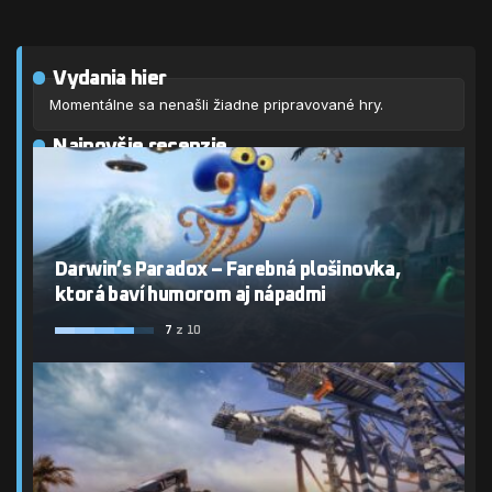
Vydania hier
Momentálne sa nenašli žiadne pripravované hry.
Najnovšie recenzie
Darwin’s Paradox – Farebná plošinovka,
ktorá baví humorom aj nápadmi
7
z 10