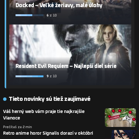
Docked – Veľké žeriavy, malé úlohy
6
z 10
Resident Evil Requiem – Najlepší diel série
9
z 10
Tieto novinky sú tiež zaujímavé
Váš herný web vám praje tie najkrajšie
Vianoce
Prečítaš za 2 min
Retro anime horor Signalis dorazí v októbri