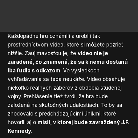
Každopádne hru oznámili a urobili tak
prostredníctvom videa, ktoré si môžete pozrieť
nižšie. Zaujímavosťou je, že
video nie je
zaradené, čo znamená, že sa k nemu dostanú
iba ľudia s odkazom
. Vo výsledkoch
vyhľadávania sa teda neukáže. Video obsahuje
niekoľko reálnych záberov z obdobia studenej
vojny. Prehlásenie tiež tvrdí, že hra bude
založená na skutočných udalostiach. To by sa
zhodovalo s predchádzajúcimi únikmi, ktoré
hovorili aj o
misii, v ktorej bude zavraždený J.F.
Kennedy
.