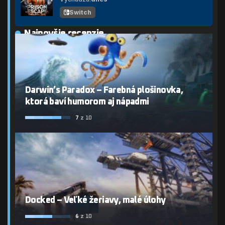
Switch
Najnovšie recenzie
Darwin’s Paradox – Farebná plošinovka,
ktorá baví humorom aj nápadmi
7
z 10
Docked – Veľké žeriavy, malé úlohy
6
z 10