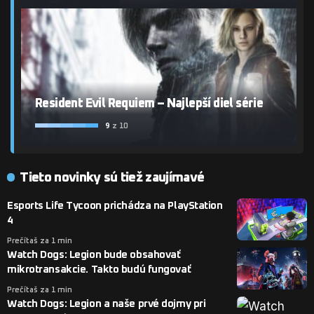
Resident Evil Requiem – Najlepší diel série
9
z 10
Tieto novinky sú tiež zaujímavé
Esports Life Tycoon prichádza na PlayStation
4
Prečítaš za 1 min
Watch Dogs: Legion bude obsahovať
mikrotransakcie. Takto budú fungovať
Prečítaš za 1 min
Watch Dogs: Legion a naše prvé dojmy pri