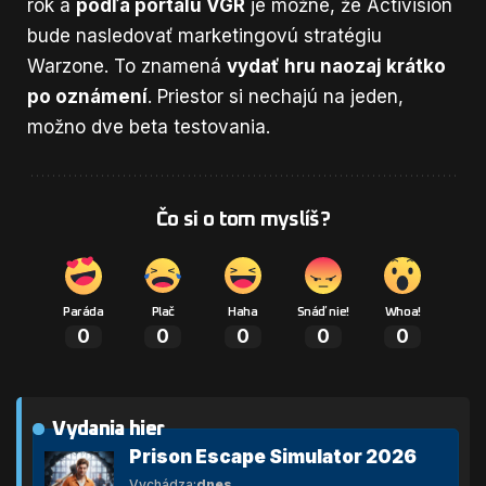
rok a
podľa portálu VGR
je možné, že Activision
bude nasledovať
marketingovú stratégiu
Warzone. To znamená
vydať hru naozaj krátko
po oznámení
. Priestor si nechajú na jeden,
možno dve beta testovania.
Čo si o tom myslíš?
Paráda
Plač
Haha
Snáď nie!
Whoa!
0
0
0
0
0
Vydania hier
Prison Escape Simulator 2026
Vychádza:
dnes