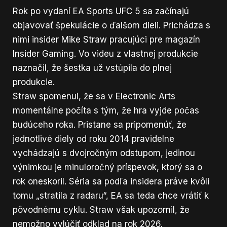
Rok po vydaní EA Sports UFC 5 sa začínajú
objavovať špekulácie o ďalšom dieli. Prichádza s
nimi insider Mike Straw pracujúci pre magazín
Insider Gaming. Vo videu z vlastnej produkcie
naznačil, že šestka už vstúpila do plnej
produkcie.
Straw spomenul, že sa v Electronic Arts
momentálne počíta s tým, že hra vyjde počas
budúceho roka. Pristane sa pripomenúť, že
jednotlivé diely od roku 2014 pravidelne
vychádzajú s dvojročným odstupom, jedinou
výnimkou je minuloročný príspevok, ktorý sa o
rok oneskoril. Séria sa podľa insidera práve kvôli
tomu „stratila z radaru“, EA sa teda chce vrátiť k
pôvodnému cyklu. Straw však upozornil, že
nemožno vylúčiť odklad na rok 2026.