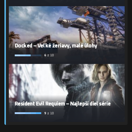
Docked – Veľké žeriavy, malé úlohy
6
z 10
Resident Evil Requiem – Najlepší diel série
9
z 10