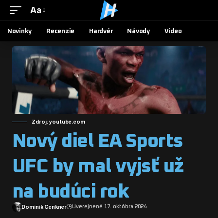
Aa
Novinky
Recenzie
Hardvér
Návody
Video
Zdroj: youtube.com
Nový diel EA Sports
UFC by mal vyjsť už
na budúci rok
Dominik Cenkner
Uverejnené 17. októbra 2024