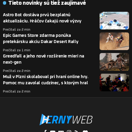
Tieto novinky sú tiež zaujímavé
Astro Bot dostáva prvú bezplatnú
aktualizáciu. Hráčov čakajú nové výzvy
Prečítaš za 2 min
Epic Games Store zdarma ponúka
pretekársku akciu Dakar Desert Rally
Prečítaš za 1 min
Greedfall a jeho nové rozšírenie mieri na
next-gen
Prečítaš za 2 min
Muž v Plzni skolaboval pri hraní online hry.
Pomoc mu zavolal cudzinec, s ktorým hral
Prečítaš za 2 min