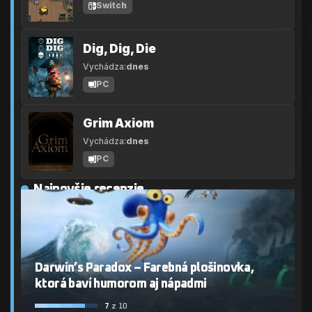
Switch
Dig, Dig, Die
Vychádza:
dnes
PC
Grim Axiom
Vychádza:
dnes
PC
Najnovšie recenzie
Darwin’s Paradox – Farebná plošinovka,
ktorá baví humorom aj nápadmi
7
z 10