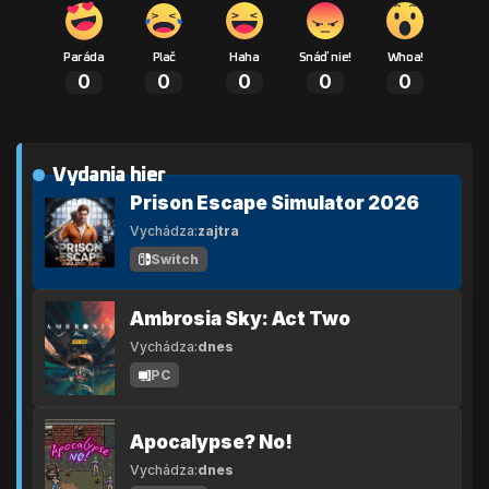
Paráda
Plač
Haha
Snáď nie!
Whoa!
0
0
0
0
0
Vydania hier
Prison Escape Simulator 2026
Vychádza:
zajtra
Switch
Ambrosia Sky: Act Two
Vychádza:
dnes
PC
Apocalypse? No!
Vychádza:
dnes