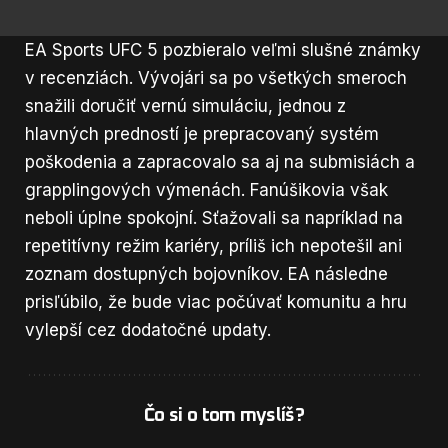
EA Sports UFC 5 pozbieralo veľmi slušné známky
v recenziách. Vývojári sa po všetkých smeroch
snažili doručiť vernú simuláciu, jednou z
hlavných predností je prepracovaný systém
poškodenia a zapracovalo sa aj na submisiách a
grapplingových výmenách. Fanúšikovia však
neboli úplne spokojní. Sťažovali sa napríklad na
repetitívny režim kariéry, príliš ich nepotešil ani
zoznam dostupných bojovníkov. EA následne
prisľúbilo, že bude viac počúvať komunitu a hru
vylepší cez dodatočné updaty.
Čo si o tom myslíš?