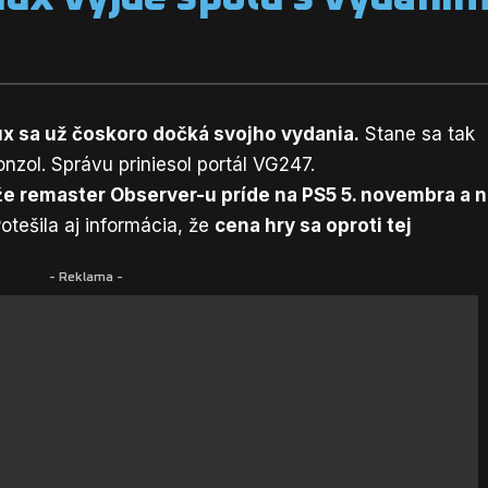
ux sa už čoskoro dočká svojho vydania.
Stane sa tak
onzol.
Správu priniesol portál VG247.
že remaster Observer-u príde na PS5 5. novembra a 
otešila aj informácia, že
cena hry sa oproti tej
- Reklama -