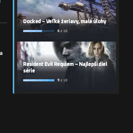
Docked – Veľké žeriavy, malé úlohy
6
z 10
na
Resident Evil Requiem – Najlepší diel
série
9
z 10