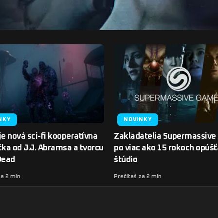
NKY
NOVINKY
je nová sci-fi kooperatívna
Zakladatelia Supermassiv
čka od J.J. Abramsa a tvorcu
po viac ako 15 rokoch opúšť
Dead
štúdio
za 2 min
Prečítaš za 2 min