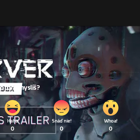
a PC, keďže o tejto možnosti sa doteraz veľa
emaster ponúkne okrem vylepšenej grafiky aj nový obsah
vďaka demo verzii vyskúšať už teraz.
Nájsť ho
 o tom myslíš?
Haha
Snáď nie!
Whoa!
0
0
0