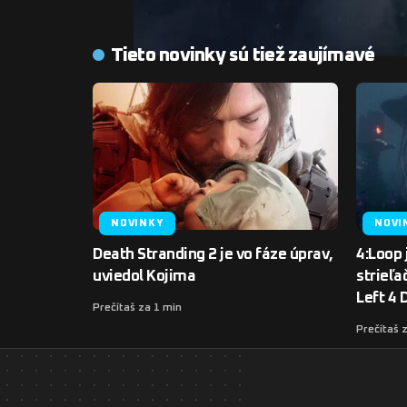
Tieto novinky sú tiež zaujímavé
NOVINKY
NOVI
Death Stranding 2 je vo fáze úprav,
4:Loop 
uviedol Kojima
strieľa
Left 4 
Prečítaš za 1 min
Prečítaš 