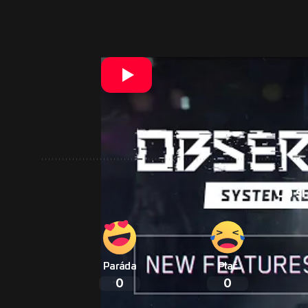
Hráčov
určite zaujalo aj vydanie n
nehovorilo
, ale opak je pravdou. R
Observer: System Redux si môžete 
môžete na Steame.
Čo si
Paráda
Plač
0
0