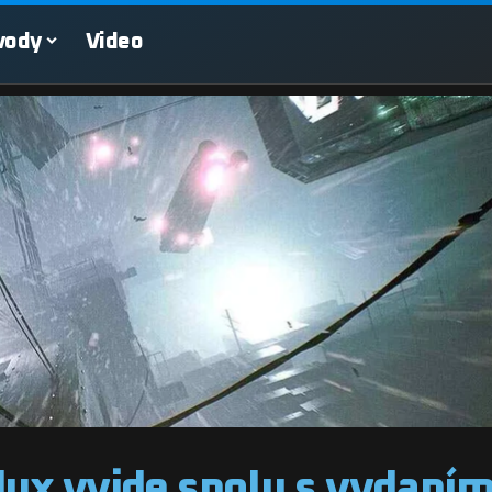
vody
Video
ux vyjde spolu s vydaní