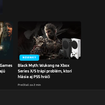
NOVINKY
e Games
Black Myth: Wukong na Xbox
ajú
Series X/S trápi problém, ktorí
hlásia aj PS5 hráči
Prečítaš za 2 min