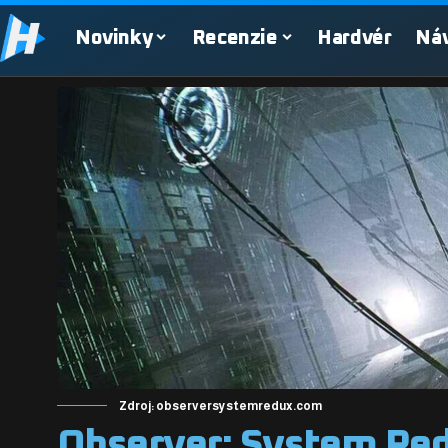
Novinky
Recenzie
Hardvér
Ná
Zdroj: observersystemredux.com
Observer: System Red