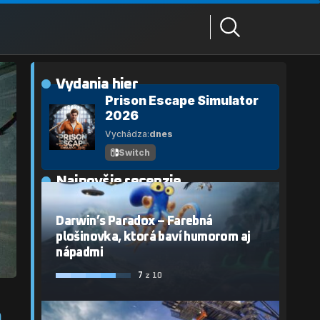
Vydania hier
Prison Escape Simulator
2026
Vychádza:
dnes
Switch
Najnovšie recenzie
Darwin’s Paradox – Farebná
plošinovka, ktorá baví humorom aj
nápadmi
7
z 10
m