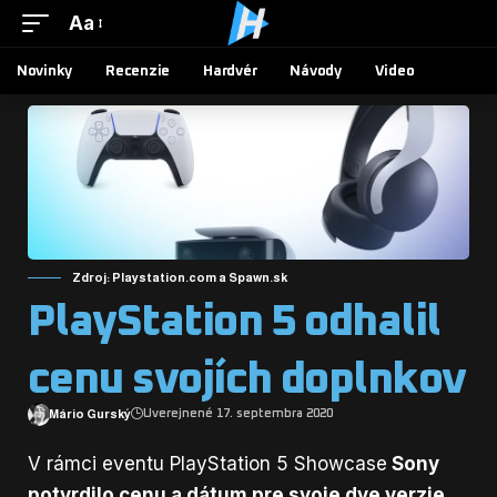
Aa
Novinky
Recenzie
Hardvér
Návody
Video
Zdroj: Playstation.com a Spawn.sk
PlayStation 5 odhalil
cenu svojích doplnkov
Mário Gurský
Uverejnené 17. septembra 2020
V rámci eventu PlayStation 5 Showcase
Sony
potvrdilo cenu a dátum
pre svoje dve verzie