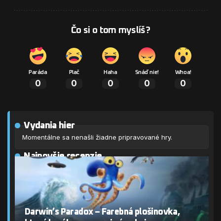
Čo si o tom myslíš?
Paráda
Plač
Haha
Snáď nie!
Whoa!
0
0
0
0
0
Vydania hier
Momentálne sa nenašli žiadne pripravované hry.
Najnovšie recenzie
Darwin’s Paradox – Farebná plošinovka,