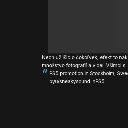
Nech už išlo o čokoľvek, efekt to nak
množstvo fotografií a videí. Všimol si 
PS5 promotion in Stockholm, Sw
by
u/sneakysound
in
PS5