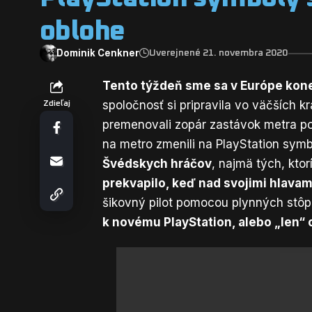
oblohe
Dominik Cenkner
Uverejnené 21. novembra 2020
Tento týždeň sme sa v Európe kone
spoločnosť si pripravila vo väčších k
Zdieľaj
premenovali zopár zastávok metra
po
na metro zmenili na PlayStation symb
Švédskych hráčov
, najmä tých, kto
prekvapilo, keď nad svojimi hlava
šikovný pilot pomocou plynných stôp 
k novému PlayStation, alebo „len“ 