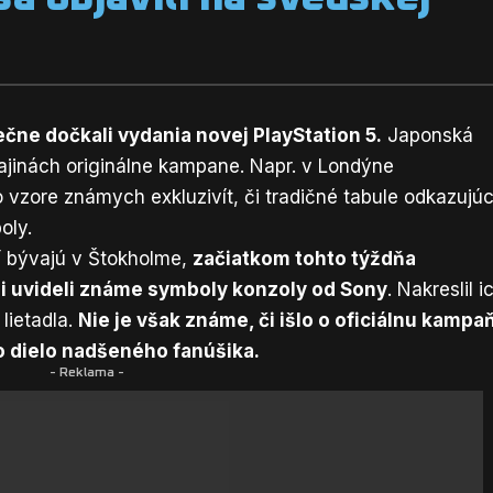
čne dočkali vydania novej PlayStation 5.
Japonská
rajinách originálne kampane. Napr.
v Londýne
 vzore známych exkluzivít, či tradičné tabule odkazujú
oly.
rí bývajú v Štokholme,
začiatkom tohto týždňa
mi uvideli známe symboly konzoly od Sony
. Nakreslil i
lietadla.
Nie je však známe, či išlo o oficiálnu kampa
o dielo nadšeného fanúšika.
- Reklama -