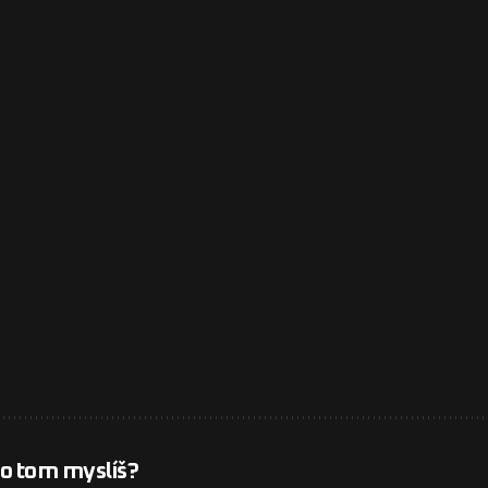
 o tom myslíš?