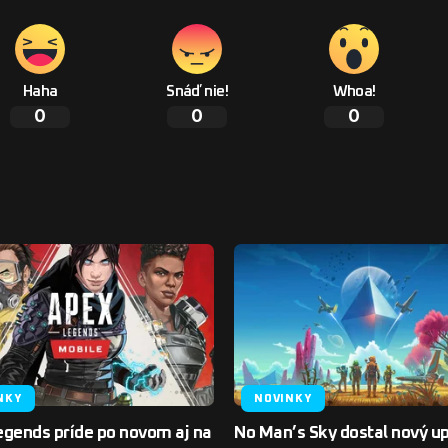
Haha
Snáď nie!
Whoa!
0
0
0
NKY
NOVINKY
egends príde po novom aj na
No Man’s Sky dostal nový u