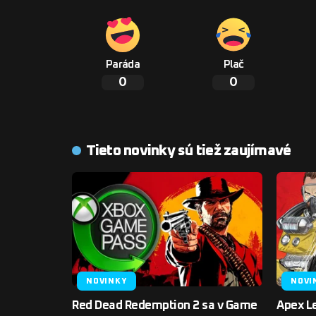
Paráda
Plač
0
0
Tieto novinky sú tiež zaujímavé
NOVINKY
NOVI
Red Dead Redemption 2 sa v Game
Apex L