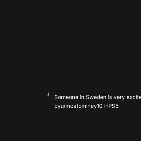
Someone in Sweden is very excite
by
u/mcatominey10
in
PS5