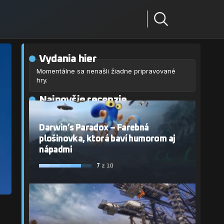
Vydania hier
Momentálne sa nenašli žiadne pripravované
hry.
Najnovšie recenzie
Darwin’s Paradox – Farebná
plošinovka, ktorá baví humorom aj
nápadmi
7
z 10