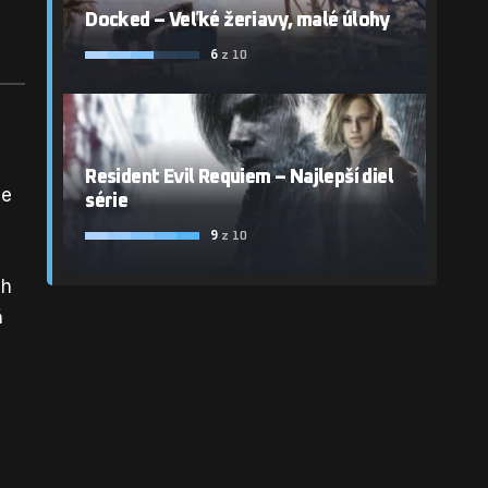
Docked – Veľké žeriavy, malé úlohy
6
z 10
Resident Evil Requiem – Najlepší diel
ce
série
9
z 10
ch
ň