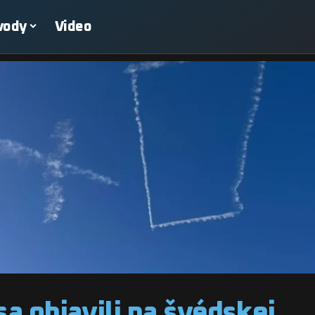
vody
Video
a objavili na švédskej