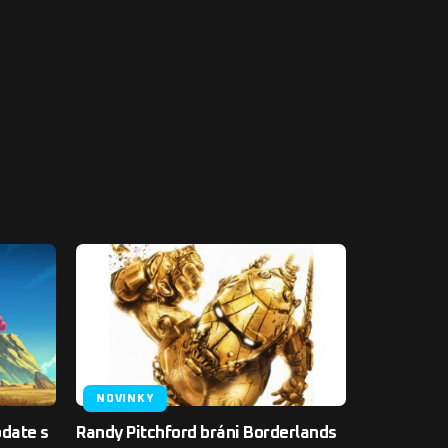
NOVINKY
pdate s
Randy Pitchford bráni Borderlands