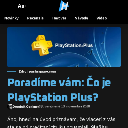
Aa
Novinky
Recenzie
Hardvér
Návody
Video
Zdroj: pushsquare.com
Poradíme vám: Čo je
PlayStation Plus?
Dominik Cenkner
Uverejnené 13. novembra 2020
Áno, hneď na úvod priznávam, že viacerí z vás
ste sa pri prečítaní titulku pousmiali.
Službu