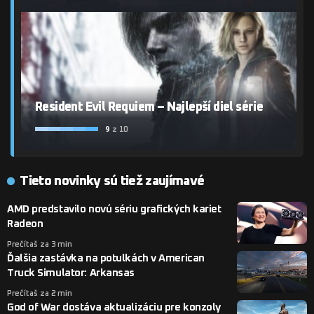
Resident Evil Requiem – Najlepší diel série
9
z 10
Tieto novinky sú tiež zaujímavé
AMD predstavilo novú sériu grafických kariet
Radeon
Prečítaš za 3 min
Ďalšia zastávka na potulkách v American
Truck Simulator: Arkansas
Prečítaš za 2 min
God of War dostáva aktualizáciu pre konzoly