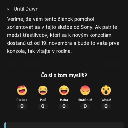
Until Dawn
Veríme, že vám tento článok pomohol
zorientovať sa v tejto službe od Sony. Ak patríte
medzi šťastlivcov, ktorí sa k novým konzolám
dostanú už od 19. novembra a bude to vaša prvá
konzola, tak vitajte v rodine.
Čo si o tom myslíš?
Paráda
Plač
Haha
Snáď nie!
Whoa!
0
0
0
0
0