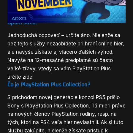
že čím dlhšie obdobie predplatného, tým
lacnejšie vás vyjde cena za mesiac.
Oplatí sa to?
Jednoduchá odpoveď – určite áno. Nielenže sa
bez tejto služby nezaobídete pri hraní online hier,
ale navyše získate aj viacero ďalších výhod.
Navyše na 12-mesačné predplatné sú často
veľké zľavy, vtedy sa vám PlayStation Plus
určite zíde.
Čo je PlayStation Plus Collection?
S príchodom novej generácie konzol PS5 prišlo
Sony s PlayStation Plus Collection. Tá mieri práve
na nových členov PlayStation rodiny, resp. na
tých, ktorí na PS4 veľa hier nevlastnili. Ak si túto
službu zakúpite, nielenže získate prístup k