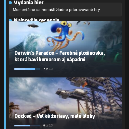
Vydania hier
Momentálne sa nenašli žiadne pripravované hry.
Najnovšie recenzie
Darwin’s Paradox – Farebná plošinovka,
ktorá baví humorom aj nápadmi
7
z 10
Docked – Veľké žeriavy, malé úlohy
6
z 10