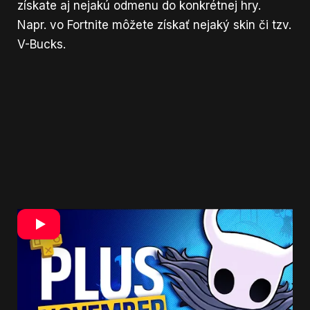
získate aj nejakú odmenu do konkrétnej hry.
Napr. vo Fortnite môžete získať nejaký skin či tzv.
V-Bucks.
Koľko stojí PlayStation Plus?
Cena služby sa pohybuje s ohľadom na to, na
ako dlho sa ju rozhodnete predplatiť. Za mesačné
členstvo zaplatíte približne 10 €, za trojmesačné
25 € a ročné predplatné vás vyjde na 60 €. Platí,