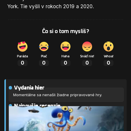
York. Tie vyšli v rokoch 2019 a 2020.
Čo si o tom myslíš?
Paráda
Plač
Haha
Snáď nie!
Whoa!
0
0
0
0
0
Vydania hier
Momentálne sa nenašli žiadne pripravované hry.
Najnovšie recenzie