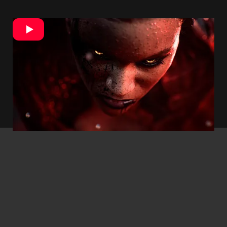
Ďalším lákadlom má byť prístup k
nadprirodzeným silám a zbraniam. Jedným
z mnohých
„posilnení“
budú krvné banky, aby
ste sa stali silnejšími pri love svojich nepriateľov
z iných frakcií.
Vampire: The Masquerade má
momentálne naplánované vydanie na rok
2021
. Platformy neboli zatiaľ potvrdené.
- Reklama -