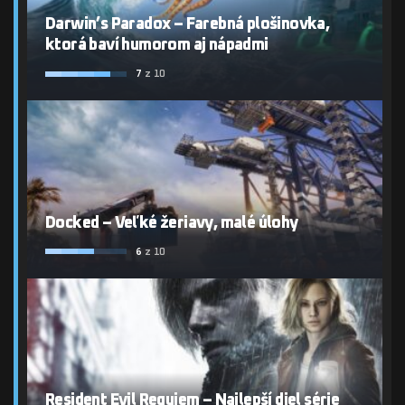
Darwin’s Paradox – Farebná plošinovka,
ktorá baví humorom aj nápadmi
7
z 10
Docked – Veľké žeriavy, malé úlohy
6
z 10
Resident Evil Requiem – Najlepší diel série