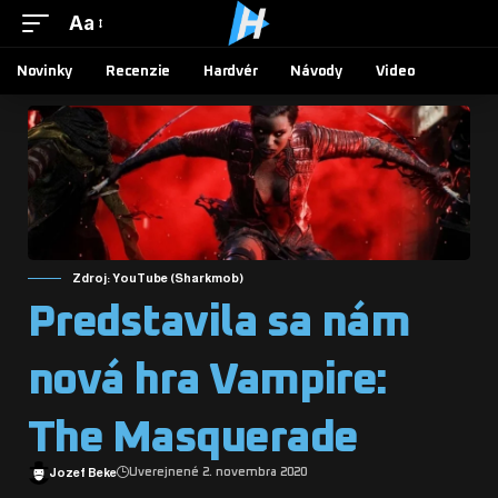
Aa
Novinky
Recenzie
Hardvér
Návody
Video
Zdroj: YouTube (Sharkmob)
Predstavila sa nám
nová hra Vampire:
The Masquerade
Jozef Beke
Uverejnené 2. novembra 2020