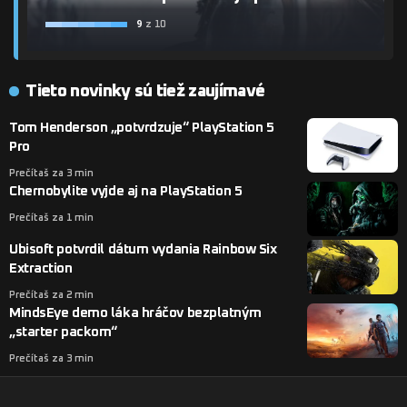
9
z 10
Tieto novinky sú tiež zaujímavé
Tom Henderson „potvrdzuje“ PlayStation 5
Pro
Prečítaš za 3 min
Chernobylite vyjde aj na PlayStation 5
Prečítaš za 1 min
Ubisoft potvrdil dátum vydania Rainbow Six
Extraction
Prečítaš za 2 min
MindsEye demo láka hráčov bezplatným
„starter packom“
Prečítaš za 3 min