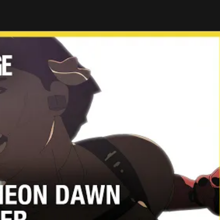
patrí sa ju bližšie predstaviť. Apha “Aruni” Tawanroong
ou funkciou bude rozbíjanie stien a samotný prechod.
rokovniciach. Primárnymi zbraňami sú P10 RONI a Mk 1
me, že druhá zbraň je viac využívaná ako útočná.
ok.