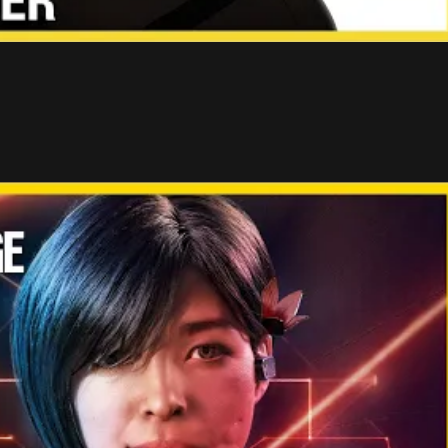
e obranca je „laserová bariéra“, ktorá môže byť použitá
uje funkcie Jäger-a a Wamai-a. Inými slovami, nad
ktorá vytvorí laserový štít. Prechádzať môžete, ale
e. Zneškodnenie gadgetu je pritom jednoduché. Stačí,
lebo inú alternatívu.
 Skycraper. Opäť došlo aj na balansovanie postáv.
H, TWITCH, WAMAI, DOKKAEBI a VALKYRIE.
- Reklama -