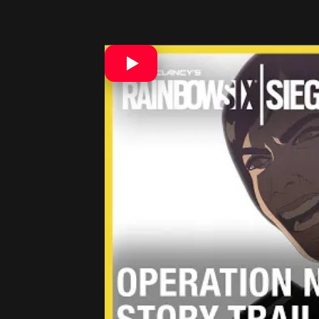
Keď už sme načali nového operátora, 
disponuje robotickou rukou. Dodatočn
Podobnú účinnosť môžeme vidieť v b
EBR. Zaujímavé spektrum ak si vezme
Vybavenosť a rýchlosť tvorí 2/3 políč