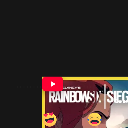
Čo si