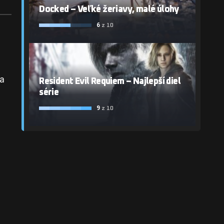
Docked – Veľké žeriavy, malé úlohy
6
z 10
sa
Resident Evil Requiem – Najlepší diel
série
9
z 10