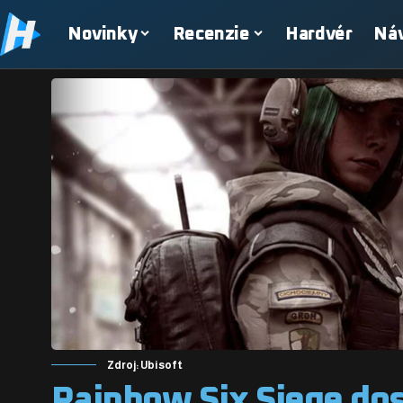
Novinky
Recenzie
Hardvér
Ná
Zdroj: Ubisoft
Rainbow Six Siege do