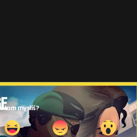
 o tom myslíš?