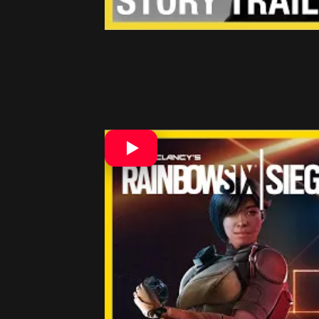
Hlavnou funkciou, ktorou sa vyznačuj
na okná, steny, ale aj dvere. Kombin
požadované dvere vypustíte kapsulu, 
s rizikom že dostanete 40 poškodeni
aby ste cez pole hodili granát, dron a
Ďalším prepracovaním si prešla mapa
Menovite HIBANA, JÄGER, ECHO, AS