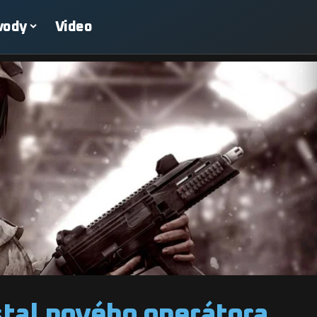
vody
Video
stal nového operátora