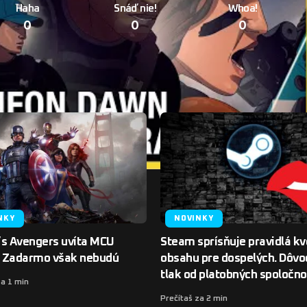
Haha
Snáď nie!
Whoa!
0
0
0
NKY
NOVINKY
’s Avengers uvíta MCU
Steam sprísňuje pravidlá kv
y. Zadarmo však nebudú
obsahu pre dospelých. Dôvo
tlak od platobných spoločno
za 1 min
Prečítaš za 2 min