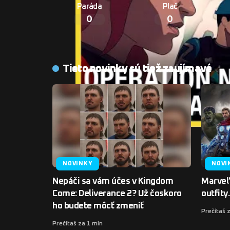
Paráda
Plač
0
0
Tieto novinky sú tiež zaujímavé
NOVINKY
NOVI
Nepáči sa vám účes v Kingdom
Marvel
Come: Deliverance 2? Už čoskoro
outfit
ho budete môcť zmeniť
Prečítaš 
Prečítaš za 1 min