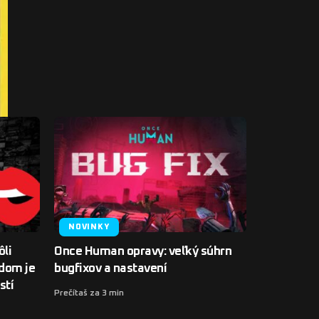
NOVINKY
ôli
Once Human opravy: veľký súhrn
dom je
bugfixov a nastavení
stí
Prečítaš za 3 min