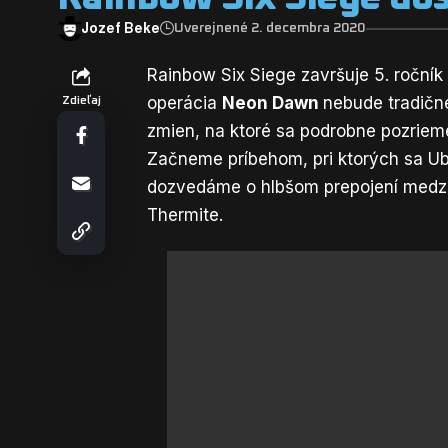
Jozef Beke
Uverejnené 2. decembra 2020
Rainbow Six Siege završuje 5. ročník
operácia
Neon Dawn
nebude tradične
Zdieľaj
zmien, na ktoré sa podrobne pozrieme
Začneme príbehom, pri ktorých sa Ub
dozvedáme o hlbšom prepojení medzi 
Thermite.