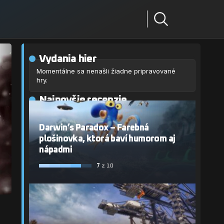
Vydania hier
Momentálne sa nenašli žiadne pripravované
hry.
Najnovšie recenzie
Darwin’s Paradox – Farebná
plošinovka, ktorá baví humorom aj
nápadmi
7
z 10