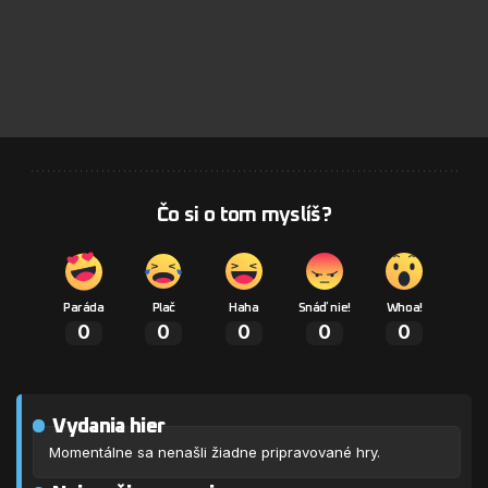
Čo si o tom myslíš?
Paráda
Plač
Haha
Snáď nie!
Whoa!
0
0
0
0
0
Vydania hier
Momentálne sa nenašli žiadne pripravované hry.