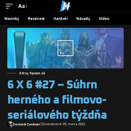
Aa
Novinky
Recenzie
Hardvér
Návody
Video
Zdroj: Spawn.sk
6 X 6 #27 – Súhrn
herného a filmovo-
seriálového týždňa
Dominik Cenkner
Uverejnené 29. marca 2021