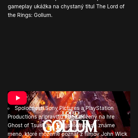
gameplay ukážka na chystaný titul The Lord of
the Rings: Gollum.
Filmy a seriály
Spoločnosti Sony Pictures a PlayStation
Productions pripravujú film založený na hre
Ghost of Tsushima. Režisérom bude známe
meno, ktoré môžeme poznať z filmov John Wick