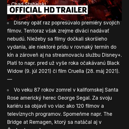
– Chad Stahelski.
—
Disney opäť raz popresúvalo premiéry svojich
filmov. Tentoraz však zrejme diváci nadávať
nebudú. Niežeby sa filmy dočkali skoršieho
vydania, ale niektoré prídu v rovnaký termín do
kín a zároveň aj na streamovaciu službu Disney+.
Platí to napr. pred už vyše roka očakávanú Black
Widow (9. júl 2021) či film Cruella (28. máj 2021).
—
Vo veku 87 rokov zomrel v kalifornskej Santa
Rose americký herec George Segal. Za svoju
kariéru sa objavil vo viac ako 120 filmov a
televíznych programov. Spomeňme napr. The
Bridge at Remagen, ktorý sa natáčal aj v