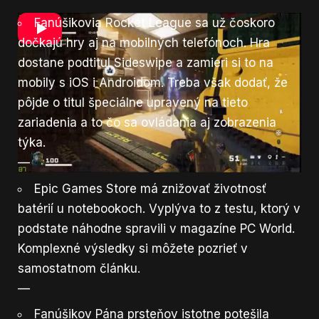
Fanúšikovia Rocket League sa už čoskoro
dočkajú hry aj na mobilných telefónoch. Hra
dostane podtitul Sideswipe a zamieri si to na
mobily s iOS i Androidom. Treba však dodať, že
pôjde o titul špeciálne upravený na tieto
zariadenia a to čo sa ovládania aj zobrazenia
týka.
—
Epic Games Store má znižovať životnosť
batérií u notebookoch. Vyplýva to z testu, ktorý v
podstate náhodne spravili v magazíne PC World.
Komplexné výsledky si môžete pozrieť v
samostatnom
článku
.
—
Fanúšikov Pána prsteňov istotne potešila