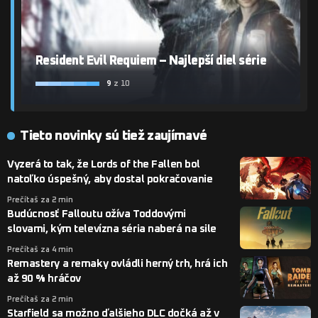
Resident Evil Requiem – Najlepší diel série
9
z 10
Tieto novinky sú tiež zaujímavé
Vyzerá to tak, že Lords of the Fallen bol
natoľko úspešný, aby dostal pokračovanie
Prečítaš za 2 min
Budúcnosť Falloutu ožíva Toddovými
slovami, kým televízna séria naberá na sile
Prečítaš za 4 min
Remastery a remaky ovládli herný trh, hrá ich
až 90 % hráčov
Prečítaš za 2 min
Starfield sa možno ďalšieho DLC dočká až v