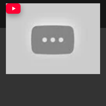
6 X 6 pre vás pripravíme aj o týždeň. Dovtedy
sledujte našu stránku a sociálne siete, aby vám
neutiekla žiadna novinka.
- Reklama -