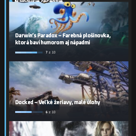
Najnovšie recenzie
Darwin’s Paradox – Farebná plošinovka,
ktorá baví humorom aj nápadmi
7
z 10
Docked – Veľké žeriavy, malé úlohy
6
z 10