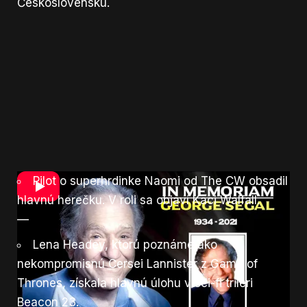
Československu.
Pilot o superhrdinke Naomi od The CW obsadil
hlavnú herečku. V roli sa objaví Kaci Walfall.
—
Lena Headey, ktorú poznáme ako
nekompromisnú Cersei Lannister z Game of
Thrones, získala hlavnú úlohu v sci-fi trileri
Beacon 23.