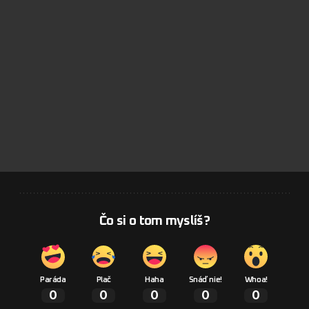
Čo si o tom myslíš?
Paráda
Plač
Haha
Snáď nie!
Whoa!
0
0
0
0
0