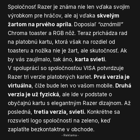
Spoločnosť Razer je známa nie len vďaka svojim
výrobkom pre hráčov, ale aj vďaka
skvelým
žartom na prvého apríla
. Doposiaľ
“oznámili”
Chroma toaster a RGB nôž. Teraz prichádza rad
na platobnú kartu, ktorá však na rozdiel od
toasteru a nožíka nie je žart, ale skutočnosť. Ak
by vás zaujímalo, tak áno,
karta svieti
.
V spolupráci so spoločnosťou VISA potvrdzuje
Razer tri verzie platobných kariet.
Prvá verzia je
virtuálna
, čiže bude len vo vašom mobile.
Druhá
verzia je už fyzická
, ale ide v podstate o
obyčajnú kartu s elegantným Razer dizajnom. Až
posledná,
tretia verzia, svieti.
Konkrétne sa
rozsvieti logo spoločnosti na zeleno, keď
zaplatíte bezkontaktne v obchode.
- Reklama -