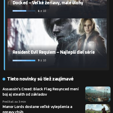
Docked – Veľké žeriavy, malé úlohy
6
z 10
Resident Evil Requiem – Najlepší diel série
9
z 10
Tieto novinky sú tiež zaujímavé
Assassin’s Creed: Black Flag Resynced mení
boj aj stealth od základov
Prečítaš za 3 min
Manor Lords dostane veľké vylepšenia a
opravy chýb