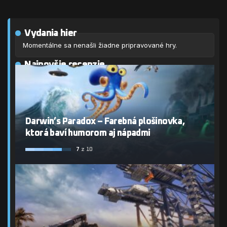
Vydania hier
Momentálne sa nenašli žiadne pripravované hry.
Najnovšie recenzie
Darwin’s Paradox – Farebná plošinovka,
ktorá baví humorom aj nápadmi
7
z 10