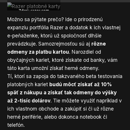
Zdroj: razer.com
Možno sa pýtate prečo? Ide o prirodzenú
expanziu portfólia Razer a dodatok k ich vlastnej
e-peňaženke, ktorú už spoločnosť dlhšie
prevádzkuje. Samozrejmosťou sú aj
rôzne
odmeny za platbu kartou
. Narozdiel od
obyčajných kariet, ktoré získate od banky, vám
táto karta umožní získať herné odmeny.
Tí, ktorí sa zapoja do takzvaného beta testovania
platobných kariet
budú môcť získať až 10%
späť z nákupu a získať tak odmeny do výšky
až 2-tisíc dolárov
. Tie môžete využiť napríklad v
ich vlastnom obchode a zakúpiť si či už rôzne
herné periférie, alebo dokonca notebook či
telefón.