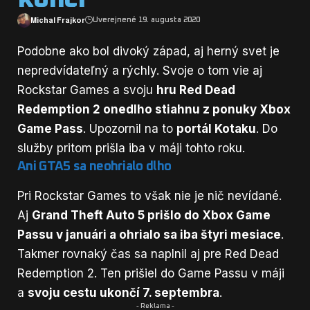
Michal Frajkor
Uverejnené 19. augusta 2020
Podobne ako bol divoký západ, aj herný svet je
nepredvídateľný a rýchly. Svoje o tom vie aj
Rockstar Games a svoju
hru Red Dead
Redemption 2 onedlho stiahnu z ponuky Xbox
Game Pass
. Upozornil na to
portál Kotaku
. Do
služby pritom prišla iba v máji tohto roku.
Ani GTA5 sa neohrialo dlho
Pri Rockstar Games to však nie je nič nevídané.
Aj
Grand Theft Auto 5 prišlo do
Xbox
Game
Passu v januári a ohrialo sa iba štyri mesiace
.
Takmer rovnaký čas sa naplnil aj pre Red Dead
Redemption 2. Ten prišiel do Game Passu v máji
a
svoju cestu ukončí 7. septembra
.
- Reklama -