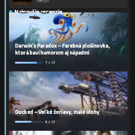
Najnovšie recenzie
Darwin’s Paradox – Farebná plošinovka,
ktorá baví humorom aj nápadmi
7
z 10
Docked – Veľké žeriavy, malé úlohy
6
z 10