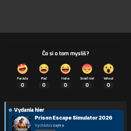
Čo si o tom myslíš?
Paráda
Plač
Haha
Snáď nie!
Whoa!
0
0
0
0
0
Vydania hier
Prison Escape Simulator 2026
Vychádza:
zajtra