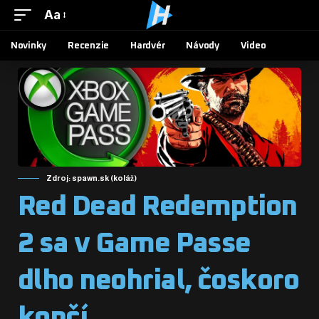
Aa
Novinky
Recenzie
Hardvér
Návody
Video
Zdroj: spawn.sk (koláž)
Red Dead Redemption
2 sa v Game Passe
dlho neohrial, čoskoro
končí