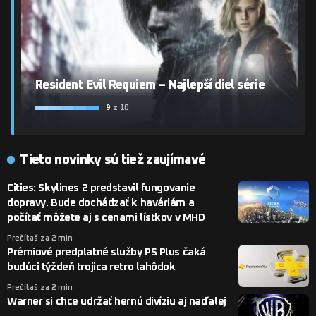
Resident Evil Requiem – Najlepší diel série
9
z 10
Tieto novinky sú tiež zaujímavé
Cities: Skylines 2 predstavil fungovanie
dopravy. Bude dochádzať k haváriám a
počítať môžete aj s cenami lístkov v MHD
Prečítaš za 2 min
Prémiové predplatné služby PS Plus čaká
budúci týždeň trojica retro lahôdok
Prečítaš za 2 min
Warner si chce udržať hernú divíziu aj naďalej