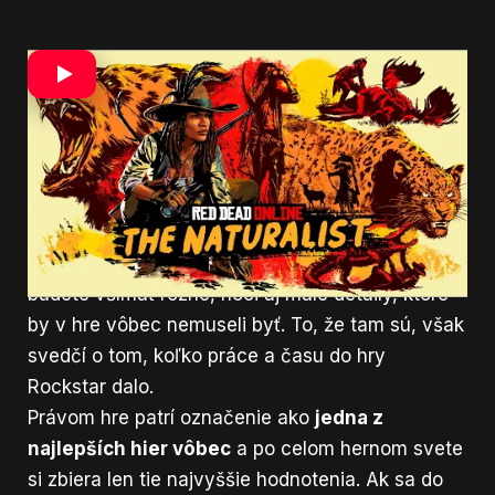
Hru právom označujú ako jednu z najlepších
vôbec
Red Dead Redemption 2 je serióznejší titul v
porovnaní s Grand Theft Auto 5. Detailne a verne
však vykresľuje atmosféru divokého západu a
život v tých časoch.
Nehovoriac o tom, do akej
hĺbky je hra prepracovaná
. Počas hrania si
budete všímať rôzne, hoci aj malé detaily, ktoré
by v hre vôbec nemuseli byť. To, že tam sú, však
svedčí o tom, koľko práce a času do hry
Rockstar dalo.
Právom hre patrí označenie ako
jedna z
najlepších hier vôbec
a po celom hernom svete
si zbiera len tie najvyššie hodnotenia. Ak sa do