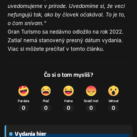
uvedomujeme v prírode. Uvedomíme si, že veci
nefungujú tak, ako by človek očakával. To je to,
o čom snívam.“
Gran Turismo sa nedávno odložilo na rok 2022.
Zatiaľ nemá stanovený presný dátum vydania.
Viac si môžete prečítať
v tomto článku
.
Čo si o tom myslíš?
Paráda
Plač
Haha
Snáď nie!
Whoa!
0
0
0
0
0
Vydania hier