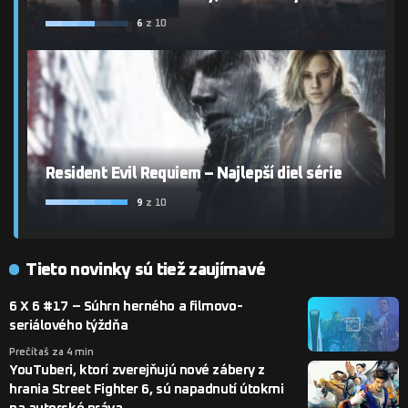
6
z 10
Resident Evil Requiem – Najlepší diel série
9
z 10
Tieto novinky sú tiež zaujímavé
6 X 6 #17 – Súhrn herného a filmovo-
seriálového týždňa
Prečítaš za 4 min
YouTuberi, ktorí zverejňujú nové zábery z
hrania Street Fighter 6, sú napadnutí útokmi