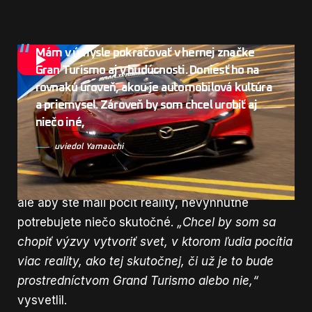
Mám v úmysle pokračovať v hernej značke
Gran Turismo aj v budúcnosti. Doniesť ho na
rovnakú úroveň, akou je automobilová kultúra
a priemysel. Zároveň by som chcel urobiť aj
niečo iné,
uviedol Yamauchi
Yamauchi ďalej dodal, že videohry už dlho túžia
byť „digitálnym dvojčaťom“ skutočného sveta,
ale aby ste mali pocit reality, nevyhnutne
potrebujete niečo skutočné.
„Chcel by som sa
chopiť výzvy vytvoriť svet, v ktorom ľudia pocítia
viac reality, ako tej skutočnej, či už je to bude
prostredníctvom Grand Turismo alebo nie,“
vysvetlil.