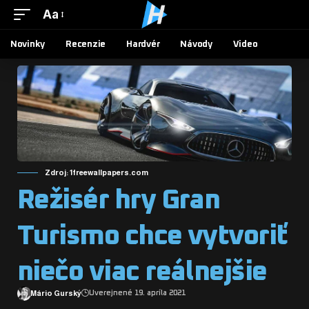
Aa
Novinky
Recenzie
Hardvér
Návody
Video
Zdroj: 1freewallpapers.com
Režisér hry Gran
Turismo chce vytvoriť
niečo viac reálnejšie
Mário Gurský
Uverejnené 19. apríla 2021