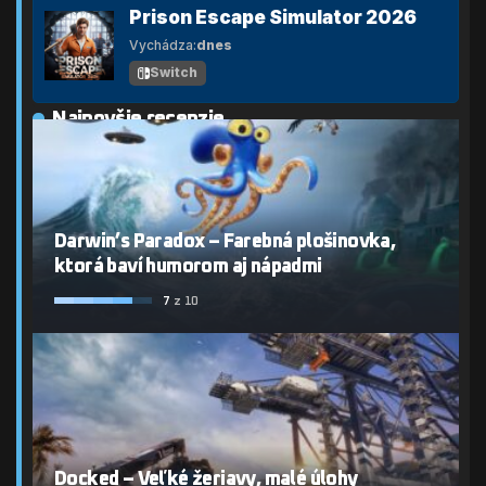
Prison Escape Simulator 2026
Vychádza:
dnes
Switch
Najnovšie recenzie
Darwin’s Paradox – Farebná plošinovka,
ktorá baví humorom aj nápadmi
7
z 10
Docked – Veľké žeriavy, malé úlohy