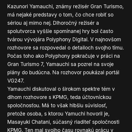
Kazunori Yamauchi, známy režisér Gran Turismo,
má nejaké predstavy o tom, čo chce robiť so
sériou aj mimo nej. Dlhoročný režisér a
spolutvorca vyššie spomínanej hry bol často
tvárou vývojára Polyphony Digital. V najnovšom
rozhovore sa rozpovedal o detailoch svojho tímu.
Počas toho ako Polyphony pokračuje v práci na
Gran Turismo 7, Yamauchi sa pozrel na svoje
plány do budúcna. Na rozhovor poukázal portál
VG247
.
Yamauchi diskutoval o širokom spektre tém v
dlhom rozhovore s KPMG, teda účtovníckou
spoločnosťou. Má to však hlbšiu súvislosť,
pretože osoba, s ktorou Yamuchi hovoril je,
Masayuki Chatani, súčasný riaditeľ spoločnosti
KPMG. Ten mal svojho času rovnakú prácu v