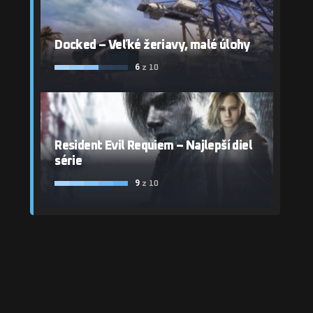
Docked – Veľké žeriavy, malé úlohy
6
z 10
Resident Evil Requiem – Najlepší diel
série
9
z 10