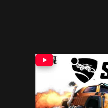
Nie je to po prvýkrát čo servery h
hráčov nezvládli.
V živej pamäti mám
dispozícii zadarmo. Titul od Rocksta
Rocket League od Psyonix už dnes n
tejto platforme, však o nič neprídu.
nich. Rovnako ako aj cross-platform h