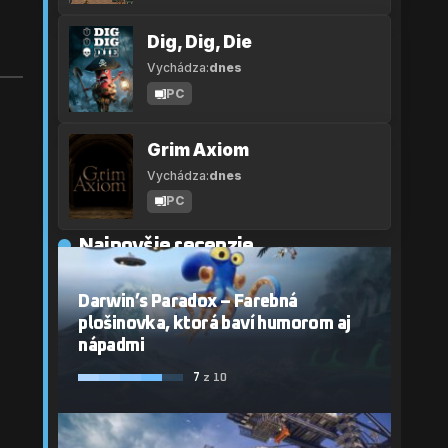
Dig, Dig, Die
Vychádza:
dnes
PC
Grim Axiom
Vychádza:
dnes
PC
Najnovšie recenzie
Darwin’s Paradox – Farebná
plošinovka, ktorá baví humorom aj
nápadmi
7
z 10