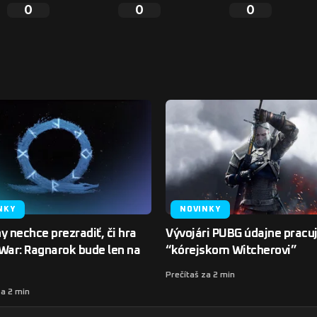
0
0
0
NKY
NOVINKY
y nechce prezradiť, či hra
Vývojári PUBG údajne pracu
War: Ragnarok bude len na
“kórejskom Witcherovi”
Prečítaš za 2 min
za 2 min