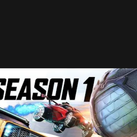
ry prichádzajúcej na Epic Game Store nápor nových
e ešte stále GTA V, ktoré bolo v rámci jedného týždňa 
r Games mal s nimi problémy niekoľko dní.
a Steame nenájdeme. Hráči, ktorí si ho kúpili na
Všetky aktualizácie a vylepšenia budú dostupné aj pre
ranie.
- Reklama -