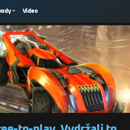
vody
Video
ee-to-play. Vydržali to