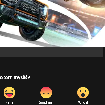
 o tom myslíš?
Haha
Snáď nie!
Whoa!