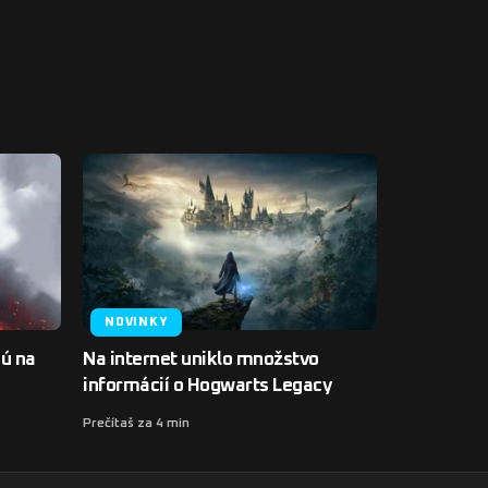
NOVINKY
jú na
Na internet uniklo množstvo
informácií o Hogwarts Legacy
Prečítaš za 4 min