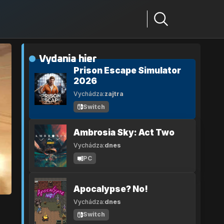
Vydania hier
Prison Escape Simulator
2026
Vychádza:
zajtra
Switch
Ambrosia Sky: Act Two
Vychádza:
dnes
PC
Apocalypse? No!
Vychádza:
dnes
Switch