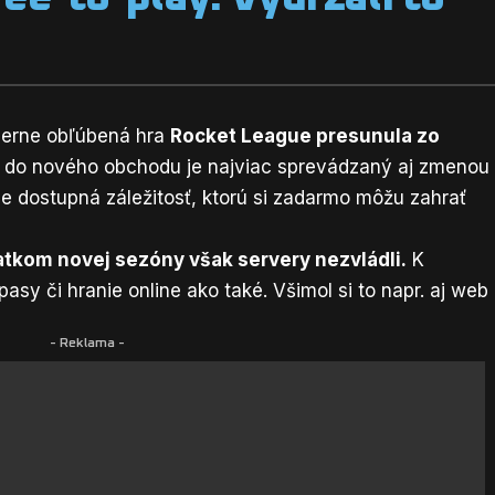
merne obľúbená hra
Rocket League presunula zo
n do nového obchodu je najviac sprevádzaný aj zmenou
oľne dostupná záležitosť, ktorú si zadarmo môžu zahrať
atkom novej sezóny však servery nezvládli.
K
ápasy či hranie online ako také.
Všimol si to napr. aj web
- Reklama -