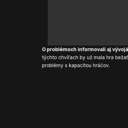
O problémoch informovali aj vývojár
týchto chvíľach by už mala hra beža
problémy s kapacitou hráčov.