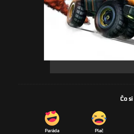
Čo si
Paráda
Plač