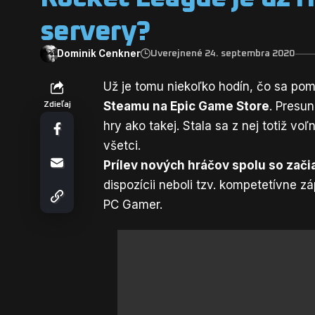
servery?
Dominik Cenkner
Uverejnené 24. septembra 2020
Už je tomu niekoľko hodín, čo sa po
Steamu na Epic Game Store
. Presu
Zdieľaj
hry ako takej. Stala sa z nej totiž v
všetci.
Prílev nových hráčov spolu so zači
dispozícii neboli tzv. kompetetívne z
PC Gamer.