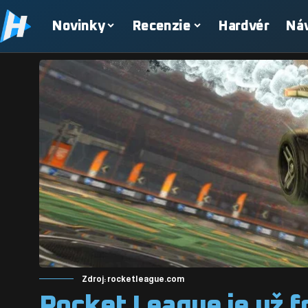
Novinky
Recenzie
Hardvér
Ná
Zdroj: rocketleague.com
Rocket League je už fr