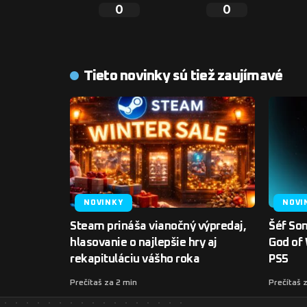
0
0
Tieto novinky sú tiež zaujímavé
NOVINKY
NOVI
Steam prináša vianočný výpredaj,
Šéf Son
hlasovanie o najlepšie hry aj
God of 
rekapituláciu vášho roka
PS5
Prečítaš za 2 min
Prečítaš 