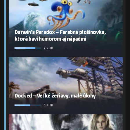
Darwin’s Paradox – Farebná plošinovka,
ktorá baví humorom aj nápadmi
7
z 10
Docked – Veľké žeriavy, malé úlohy
6
z 10