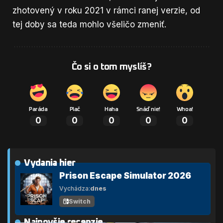
zhotovený v roku 2021 v rámci ranej verzie, od
tej doby sa teda mohlo všeličo zmeniť.
Čo si o tom myslíš?
Paráda
Plač
Haha
Snáď nie!
Whoa!
0
0
0
0
0
Vydania hier
Prison Escape Simulator 2026
Vychádza:
dnes
Switch
Najnovšie recenzie