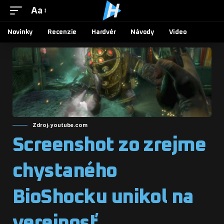
Aa
Novinky
Recenzie
Hardvér
Návody
Video
Zdroj: youtube.com
Screenshot zo zrejme
chystaného
BioShocku unikol na
verejnosť