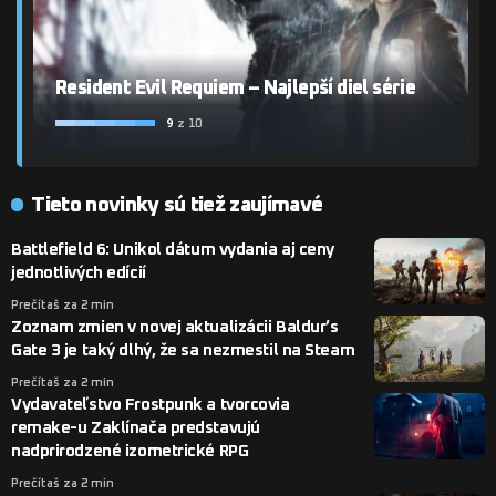
Resident Evil Requiem – Najlepší diel série
9
z 10
Tieto novinky sú tiež zaujímavé
Battlefield 6: Unikol dátum vydania aj ceny
jednotlivých edícií
Prečítaš za 2 min
Zoznam zmien v novej aktualizácii Baldur’s
Gate 3 je taký dlhý, že sa nezmestil na Steam
Prečítaš za 2 min
Vydavateľstvo Frostpunk a tvorcovia
remake-u Zaklínača predstavujú
nadprirodzené izometrické RPG
Prečítaš za 2 min