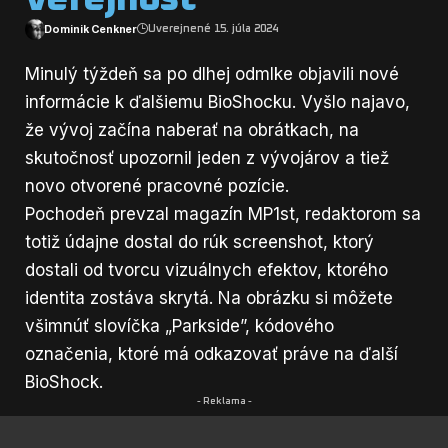
Dominik Cenkner
Uverejnené 15. júla 2024
Minulý týždeň sa po dlhej odmlke objavili nové
informácie k ďalšiemu BioShocku. Vyšlo najavo,
že vývoj začína naberať na obrátkach, na
skutočnosť upozornil jeden z vývojárov a tiež
novo otvorené pracovné pozície.
Pochodeň prevzal magazín
MP1st
, redaktorom sa
totiž údajne dostal do rúk screenshot, ktorý
dostali od tvorcu vizuálnych efektov, ktorého
identita zostáva skrytá. Na obrázku si môžete
všimnúť slovíčka „Parkside”, kódového
označenia, ktoré má odkazovať práve na ďalší
BioShock.
- Reklama -