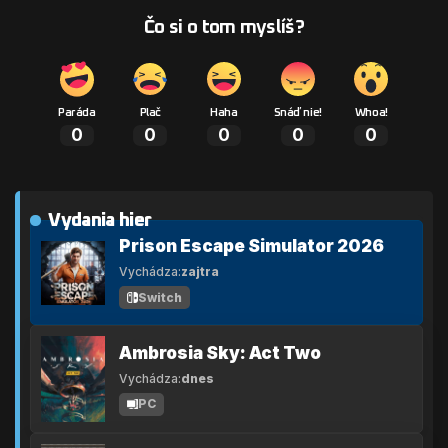
Čo si o tom myslíš?
Paráda
Plač
Haha
Snáď nie!
Whoa!
0
0
0
0
0
Vydania hier
Prison Escape Simulator 2026
Vychádza:
zajtra
Switch
Ambrosia Sky: Act Two
Vychádza:
dnes
PC