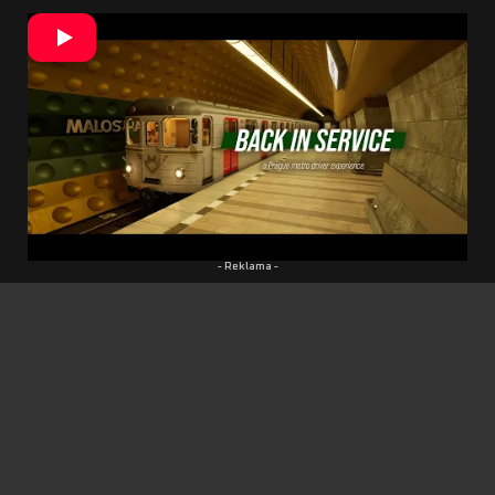
Simulátor je to skôr v úvodzovkách.
Podľa
Vojtu je to niečo medzi. Titul obsahuje fyzikálny
model, ktorý reaguje na prekonávané
prevýšenie, náklony do zákrut, dĺžku súpravy aj
jej obsadenosť, ale mapa nebude vždy jedna ku
jednej s realitou do posledného kábla. Namiesto
toho má mať ale skvelú atmosféru a
vierohodnosť.
- Reklama -