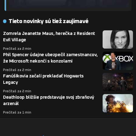
Tieto novinky sú tiež zaujímavé
Zomrela Jeanette Maus, herečka z Resident
Evil Village
Prečítaš za 2 min
Phil Spencer údajne ubezpečil zamestnancov,
že Microsoft nekončí s konzolami
Prečítaš za 2 min
Fanúšikovia začali prekladať Hogwarts
Legacy
Prečítaš za 2 min
Deathloop bližšie predstavuje svoj zbraňový
arzenál
Prečítaš za 1 min