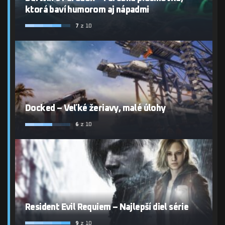
ktorá baví humorom aj nápadmi
7
z 10
Docked – Veľké žeriavy, malé úlohy
6
z 10
Resident Evil Requiem – Najlepší diel série
9
z 10