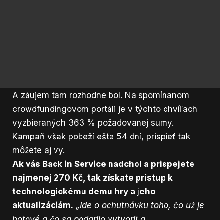
A záujem tam rozhodne bol. Na spomínanom
crowdfundingovom portáli
je v týchto chvíľach
vyzbieraných 363 % požadovanej sumy.
Kampaň však pobeží ešte 54 dní, prispieť tak
môžete aj vy.
Ak vás Back in Service nadchol a prispejete
najmenej 270 Kč, tak získate prístup k
technologickému demu hry a jeho
aktualizáciám.
„Ide o ochutnávku toho, čo už je
hotové a čo sa podarilo vytvoriť a