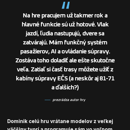
Na hre pracujem už takmer rok a
hlavné funkcie sú už hotové. Vlak
jazdí, ľudia nastupujú, dvere sa
zatvárajú. Mám funkčný systém
pasažierov, AI a ovládanie súpravy.
Zostáva toho doladiť ale ešte skutočne
veľa. Zatiaľ si časť trasy môžete užiť z
kabíny súpravy EČS (a neskôr aj 81-71
a ďalších?)
prezrádza autor hry
Dominik celú hru vrátane modelov z veľkej
väčšiny tvorí a programuje sám vo voľnom