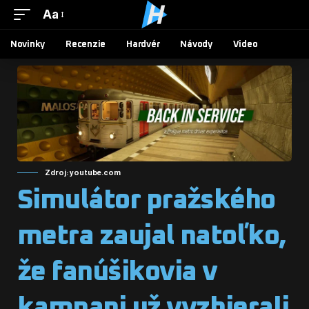
Aa
Novinky
Recenzie
Hardvér
Návody
Video
Zdroj: youtube.com
Simulátor pražského
metra zaujal natoľko,
že fanúšikovia v
kampani už vyzbierali