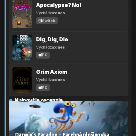
Apocalypse? No!
Vychádza:
dnes
Switch
Dig, Dig, Die
Vychádza:
dnes
PC
Grim Axiom
Vychádza:
dnes
PC
Najnovšie recenzie
Darwin’s Paradox – Farebná plošinovka,