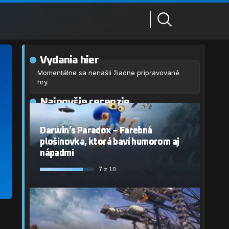
Vydania hier
Momentálne sa nenašli žiadne pripravované
hry.
Najnovšie recenzie
Darwin’s Paradox – Farebná
plošinovka, ktorá baví humorom aj
nápadmi
7
z 10