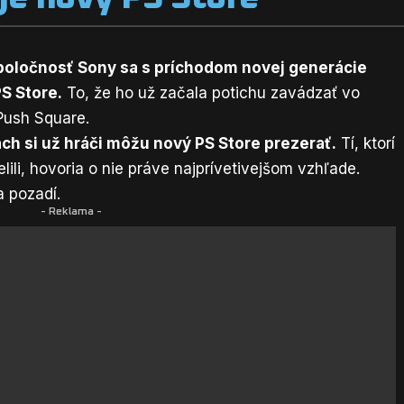
poločnosť Sony sa s príchodom novej generácie
S Store.
To, že ho už začala potichu zavádzať vo
Push Square
.
nách si už hráči môžu nový PS Store prezerať.
Tí, ktorí
ili, hovoria o nie práve najprívetivejšom vzhľade.
a pozadí.
- Reklama -