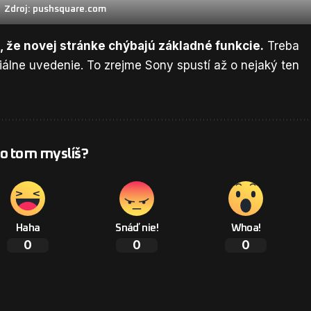
Zdroj: pushsquare.com
 že novej stránke chýbajú základné funkcie.
Treba
ciálne uvedenie. To zrejme Sony spustí až o nejaký ten
 o tom myslíš?
Haha
Snáď nie!
Whoa!
0
0
0