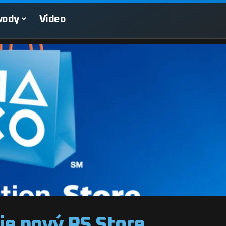
vody
Video
je nový PS Store