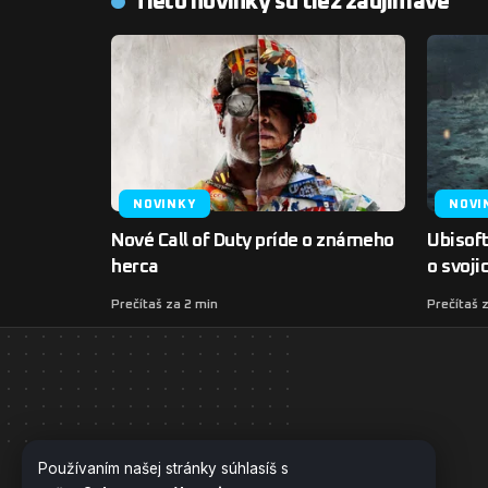
Tieto novinky sú tiež zaujímavé
NOVINKY
NOVI
Nové Call of Duty príde o známeho
Ubisof
herca
o svoji
Prečítaš za 2 min
Prečítaš 
Používaním našej stránky súhlasíš s