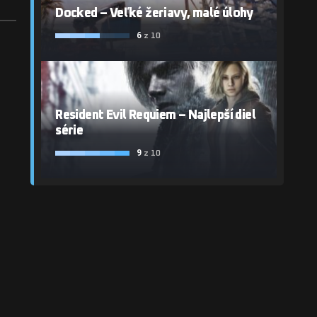
Docked – Veľké žeriavy, malé úlohy
6
z 10
Resident Evil Requiem – Najlepší diel
série
9
z 10