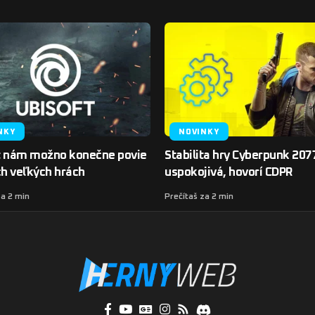
NKY
NOVINKY
t nám možno konečne povie
Stabilita hry Cyberpunk 2077
ch veľkých hrách
uspokojivá, hovorí CDPR
za 2 min
Prečítaš za 2 min