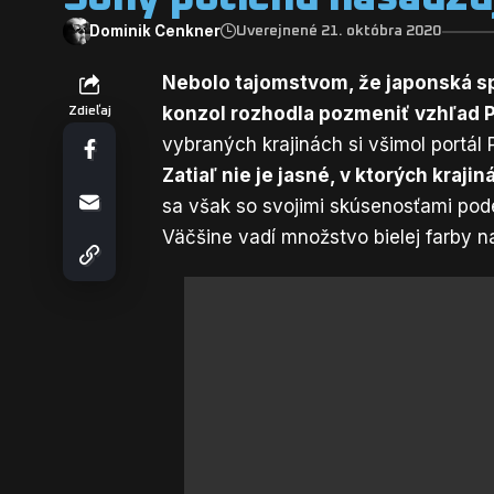
Dominik Cenkner
Uverejnené 21. októbra 2020
Nebolo tajomstvom, že japonská s
konzol rozhodla pozmeniť vzhľad P
Zdieľaj
vybraných krajinách si všimol portál
Zatiaľ nie je jasné, v ktorých kraji
sa však so svojimi skúsenosťami podel
Väčšine vadí množstvo bielej farby n