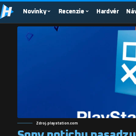
Novinky
Recenzie
Hardvér
Ná
Zdroj: playstation.com
Sony potichu nasadzu