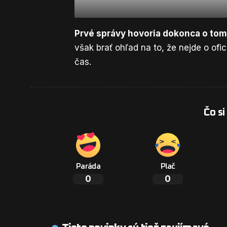
Prvé správy hovoria dokonca o tom,
však brať ohľad na to, že nejde o ofi
čas.
Čo si
Paráda
Plač
0
0