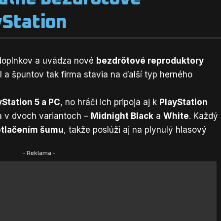
yStation
 doplnkov a uvádza nové
bezdrôtové reproduktory
l a špuntov tak firma stavia na ďalší typ herného
yStation 5 a PC
, no hráči ich pripoja aj k
PlayStation
za v dvoch variantoch –
Midnight Black
a
White
. Každý
potlačením šumu
, takže poslúži aj na plynulý hlasový
- Reklama -