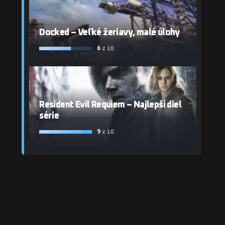
Docked – Veľké žeriavy, malé úlohy
6
z 10
Resident Evil Requiem – Najlepší diel
série
9
z 10