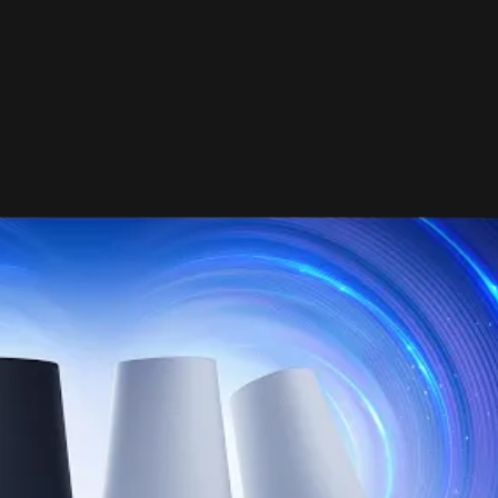
vývoja
Edwina Fooa
využívajú Pulse Elevate technológi
zku odozvu a bezstratové spojenie
. Vývojári ich
meničmi
, ktoré prinášajú verný zvuk naprieč celým
 tak, ako ich tvorcovia pripravili – na
PS5, PC, Macu aj
émovom menu menia hlasitosť, ekvalizér, sidetone č
irma pridá aj na PC po vydaní.
- Reklama -