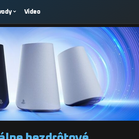
vody
Video
iálne bezdrôtové