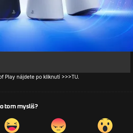
of Play nájdete po kliknutí
>>>TU
.
 o tom myslíš?