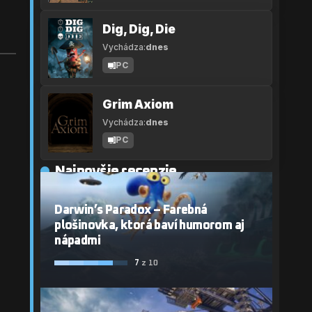
Dig, Dig, Die
Vychádza:
dnes
PC
Grim Axiom
Vychádza:
dnes
PC
Najnovšie recenzie
Darwin’s Paradox – Farebná
plošinovka, ktorá baví humorom aj
nápadmi
7
z 10