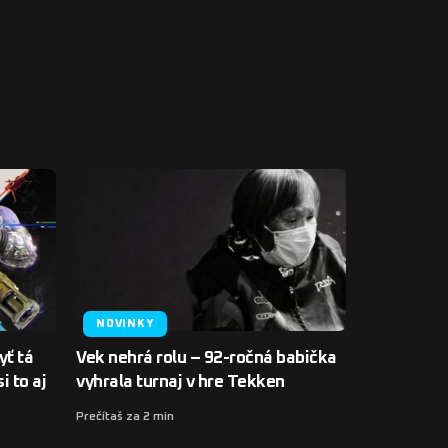
NOVINKY
yť tá
Vek nehrá rolu – 92-ročná babička
i to aj
vyhrala turnaj v hre Tekken
Prečítaš za 2 min