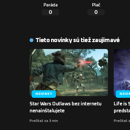
Paráda
Plač
0
0
Tieto novinky sú tiež zaujímavé
NOVINKY
NOVI
Star Wars Outlaws bez internetu
Life is
nenainštalujete
predsta
Prečítaš za 3 min
Prečítaš 