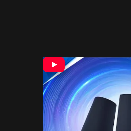
Podľa
viceprezidenta produktového 
PlayStation Link
. Tá prináša
ultraní
vybavili
planárnymi magnetickými 
spektrom. Hráči tak počujú hry presne
PlayStation Portal
.
Na konzole
PS5 hráči priamo v syst
stlmia mikrofón
. Podobné možnosti f