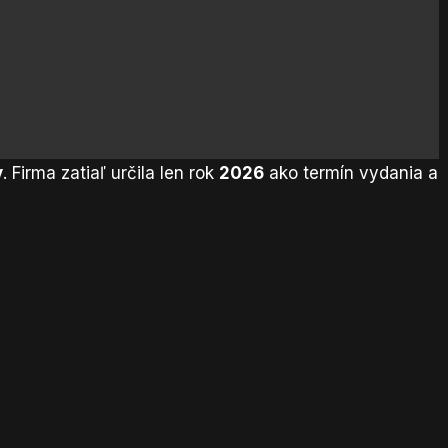
y
. Firma zatiaľ určila len rok
2026
ako termín vydania a