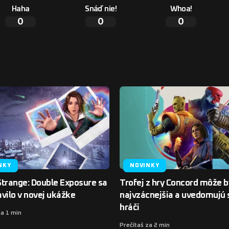
Haha
Snáď nie!
Whoa!
0
0
0
NKY
NOVINKY
 Strange: Double Exposure sa
Trofej z hry Concord môže b
vilo v novej ukážke
najvzácnejšia a uvedomujú s
hráči
za 1 min
Prečítaš za 2 min