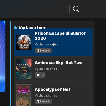
Vydania hier
Prison Escape Simulator
2026
Vychádza:
zajtra
Switch
Ambrosia Sky: Act Two
Vychádza:
dnes
PC
Apocalypse? No!
Vychádza:
dnes
Switch