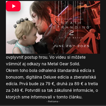
Jednou z najvýraznejších noviniek sú masívne
B.T., ktoré môžu zvádzať súboje v kaiji štýle, a
Sam sa do nich nedobrovoľne zapája. Tešiť sa
môžete aj na prieskum krajiny pomocou nových
technológií, vrátane vznášajúcich sa plošín na
prepravu zásielok alebo vozidla schopného
pohybu vo vode. Dynamické počasie pridáva na
výzve – napríklad piesočné búrky môžu výrazne
ovplyvniť postup hrou. Vo videu si môžete
všimnúť aj odkazy na Metal Gear Solid.
Okrem toho bola odhalená štandardná edícia s
bonusom, digitálna Deluxe edícia a zberateľská
edícia. Prvá bude za 79 €, druhá za 89 € a tretia
za 249 €. Potvrdili sa tak zákulisné informácie, o
ktorých sme informovali
v tomto článku
.
- Reklama -