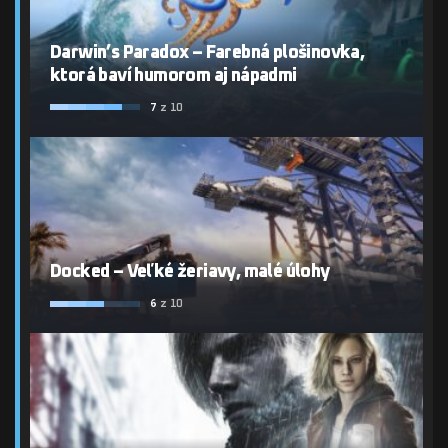
Darwin’s Paradox – Farebná plošinovka,
ktorá baví humorom aj nápadmi
7
z 10
Docked – Veľké žeriavy, malé úlohy
6
z 10