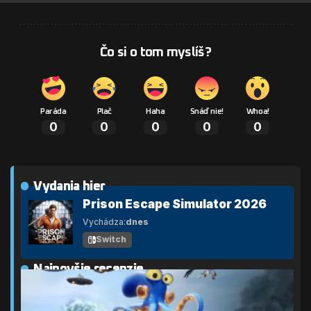
Čo si o tom myslíš?
Paráda
Plač
Haha
Snáď nie!
Whoa!
0
0
0
0
0
Vydania hier
Prison Escape Simulator 2026
Vychádza:
dnes
Switch
Najnovšie recenzie