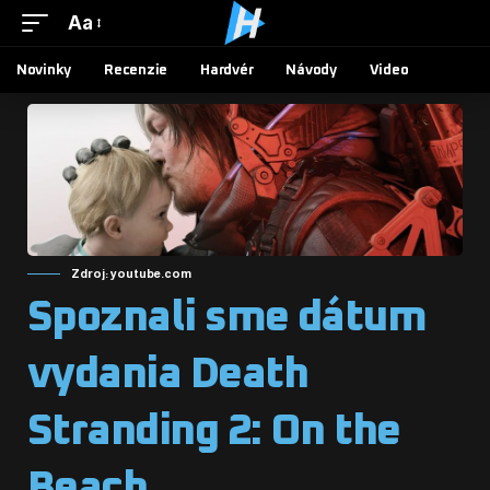
Aa
Novinky
Recenzie
Hardvér
Návody
Video
Zdroj: youtube.com
Spoznali sme dátum
vydania Death
Stranding 2: On the
Beach