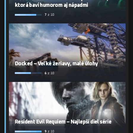
ktorá baví humorom aj nápadmi
7
z 10
Docked – Veľké žeriavy, malé úlohy
6
z 10
Resident Evil Requiem – Najlepší diel série
9
z 10