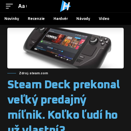
Aa
Novinky
Recenzie
Hardvér
Návody
Video
Zdroj: steam.com
Steam Deck prekonal
veľký predajný
míľnik. Koľko ľudí ho
už vlastní?