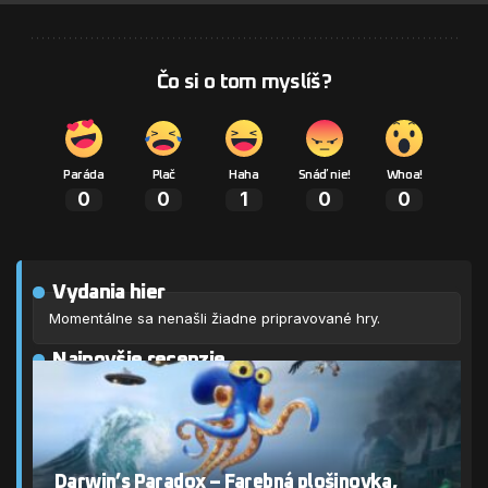
Čo si o tom myslíš?
Paráda
Plač
Haha
Snáď nie!
Whoa!
0
0
1
0
0
Vydania hier
Momentálne sa nenašli žiadne pripravované hry.
Najnovšie recenzie
Darwin’s Paradox – Farebná plošinovka,