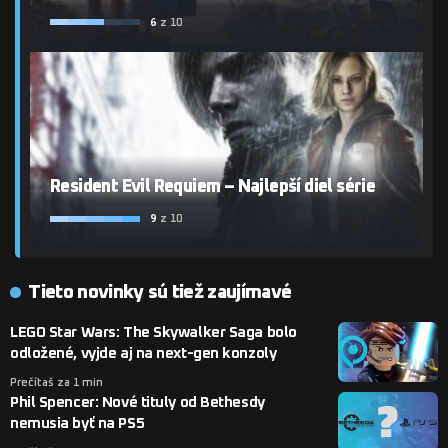
6
z 10
Resident Evil Requiem – Najlepší diel série
9
z 10
Tieto novinky sú tiež zaujímavé
LEGO Star Wars: The Skywalker Saga bolo
odložené, vyjde aj na next-gen konzoly
Prečítaš za 1 min
Phil Spencer: Nové tituly od Bethesdy
nemusia byť na PS5