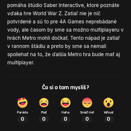
pomáha štúdio Saber Interactive, ktoré poznáte
vďaka hre World War Z. Zatiaľ nie je nič
potvrdené a sú to pre 4A Games neprebádané
vody, ale časom by sme sa možno multiplayeru v
hrách Metro mohli dočkať. Tento nápad je zatiaľ
v rannom štádiu a preto by sme sa nemali
spoliehať na to, že ďalšia Metro hra bude mať aj
multiplayer
.
Čo si o tom myslíš?
Paráda
Plač
Haha
Snáď nie!
Whoa!
0
0
0
0
0