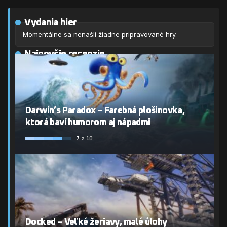
Vydania hier
Momentálne sa nenašli žiadne pripravované hry.
Najnovšie recenzie
Darwin’s Paradox – Farebná plošinovka,
ktorá baví humorom aj nápadmi
7
z 10
Docked – Veľké žeriavy, malé úlohy