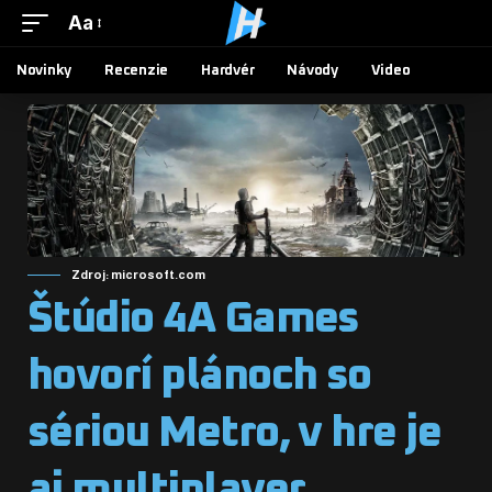
Aa
Novinky
Recenzie
Hardvér
Návody
Video
Zdroj: microsoft.com
Štúdio 4A Games
hovorí plánoch so
sériou Metro, v hre je
aj multiplayer