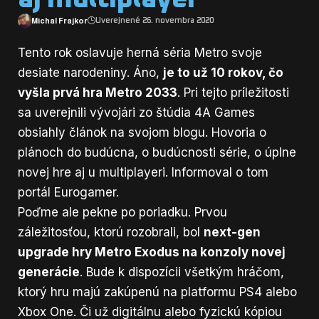
Michal Frajkor
Uverejnené 26. novembra 2020
Tento rok oslavuje herná séria Metro svoje
desiate narodeniny. Áno,
je to už 10 rokov, čo
vyšla prvá hra Metro 2033
. Pri tejto príležitosti
sa uverejnili vývojári zo štúdia 4A Games
obsiahly článok
na svojom blogu
. Hovoria o
plánoch do budúcna, o budúcnosti série, o úplne
novej hre aj u multiplayeri. Informoval o tom
portál Eurogamer
.
Poďme ale pekne po poriadku. Prvou
záležitosťou, ktorú rozobrali, bol
next-gen
upgrade hry Metro Exodus na konzoly novej
generácie
. Bude k dispozícii všetkým hráčom,
ktorý hru majú zakúpenú na platformu PS4 alebo
Xbox One. Či už digitálnu alebo fyzickú kópiou